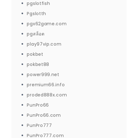
pgslotfish
Pgslotth
pgx62game.com
pgสล็อต
play97vip.com
pokbet
pokbet88
power999.net
premium66.info
proded888x.com
PunPro66
PunPro66.com
PunPro777
PunPro777.com