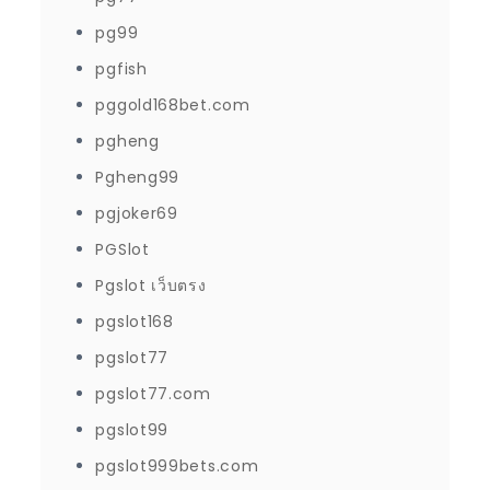
pg99
pgfish
pggold168bet.com
pgheng
Pgheng99
pgjoker69
PGSlot
Pgslot เว็บตรง
pgslot168
pgslot77
pgslot77.com
pgslot99
pgslot999bets.com