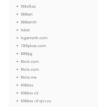
168สล็อต
188bet
188betth
1xbet
1xgameth.com
789pluss.com
888pg
8lots.com
8lots.com
8lots.me
918Kiss
918kiss v2
918kiss เข้าสู่ระบบ