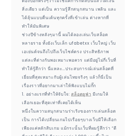
ต้องบอกตรงๆว่าไม่ใช่แค่การกดสปินแล้วได้เงิน
สิ่งเดียว แต่เป็น ความรู้สึกสนุกสนาน เพลิน และ
ได้ลุ้นแบบตื่นเต้นทุกครั้งที่เข้าเล่น ต่างหากที่
ทำให้มันพิเศษ
ช่วงปีข้างหลังๆมานี้ ผมได้ลองเล่นเว็บสล็อต
หลายราย ทั้งยังเว็บเล็ก ufabetxx เว็บใหญ่ เว็บ
เอเย่นต์จนถึงไปถึงเว็บไซต์ตรง ประสิทธิภาพ
แต่ละที่ต่างกันพอเหมาะพอควร แต่มีอยู่ไม่กี่เว็บที่
ทำให้รู้สึกว่า นี่แหละ…ประสบการณ์เล่นสล็อตที่
เยี่ยมที่สุดเหมาะกับผู้เล่นไทยจริงๆ แล้วก็นี่เป็น
เรื่องราวที่อยากมาเล่าให้ฟังแบบไม่กั๊ก
1. อย่างแรกที่ทำให้จับใจ:
สล็อตยูฟ่า
มีเกมให้
เลือกเยอะที่สุดเท่าที่เคยได้เห็น
หนึ่งในความสนุกสนานร่าเริงของการเล่นสล็อต
เป็น การได้เปลี่ยนเกมไปเรื่อยๆบางเว็บมีให้เลือก
เพียงแค่หลักสิบเกม แม้กระนั้นเว็บที่ผมรู้สึกว่า “ดี