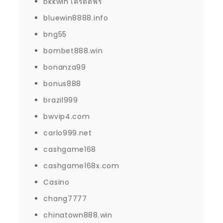
bkkwin เครดิตฟรี
bluewin8888.info
bng55
bombet888.win
bonanza99
bonus888
brazil999
bwvip4.com
carlo999.net
cashgame168
cashgame168x.com
Casino
chang7777
chinatown888.win