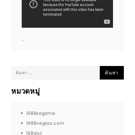
…
ค้นหา
สำหรับ:
หมวดหมู่
1688sagame
1688vegasx.com
168slot