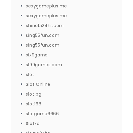
sexygameplus.me
sexygameplus.me
shinobi24hr.com
sing55fun.com
sing55fun.com
six9game
sl99games.com
slot
Slot Online
slot pg
slot168
slotgame6666
Slotxo