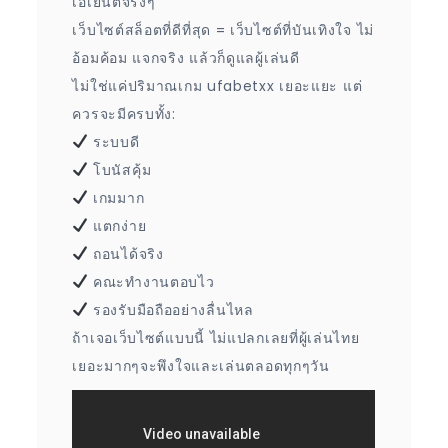
เอเย่นต์จริงๆ
เว็บไซต์สล็อตที่ดีที่สุด = เว็บไซต์ที่บันเทิงใจ ไม่
อ้อมค้อม แจกจริง แล้วก็ดูแลผู้เล่นดี
ไม่ใช่แค่ปริมาณเกม ufabetxx เยอะแยะ แต่
ควรจะมีครบทั้ง:
ระบบดี
โบนัสคุ้ม
เกมมาก
แตกง่าย
ถอนได้จริง
คณะทำงานตอบไว
รองรับมือถืออย่างลื่นไหล
ถ้าเจอเว็บไซต์แบบนี้ ไม่แปลกเลยที่ผู้เล่นไทย
เยอะมากๆจะพึงใจและเล่นตลอดทุกๆวัน