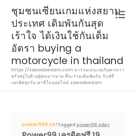
Skip
ชุมชนเซียนเกมแห่งสยาม
to
ประเทศ เดิมพันกันสุด
content
เร้าใจ ได้เงินใช้กันเต็ม
อัตรา buying a
motorcycle in thailand
https://sawadeesiam.com มาร่วมเล่นเกมกับพวกเรา
พรั่งพรูไปด้วยผู้คนมากมาย ที่จะร่วมเดิมพันกัน รับฟรี
เครดิตทุกวัน คาสิโนออนไลน์ sawadeesiam
power999.net
Tagged
power99 สมัคร
Power99 เครดิตฟรี 19