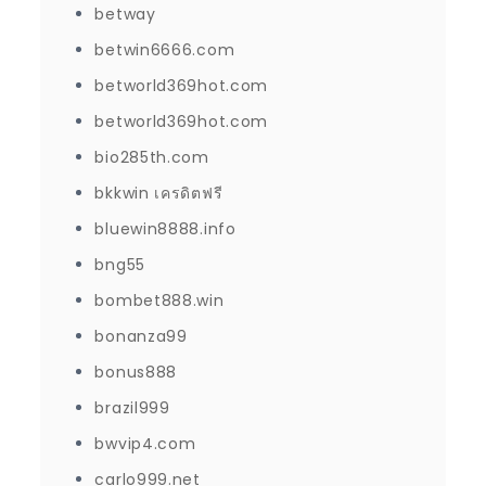
betway
betwin6666.com
betworld369hot.com
betworld369hot.com
bio285th.com
bkkwin เครดิตฟรี
bluewin8888.info
bng55
bombet888.win
bonanza99
bonus888
brazil999
bwvip4.com
carlo999.net