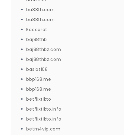
ba88th.com
ba88th.com
Baccarat
baj88thb
baj88thbz.com
baj88thbz.com
baslot168
bbp168.me
bbp168.me
betflixtikto
betflixtikto.info
betflixtikto.info
betm4vip.com