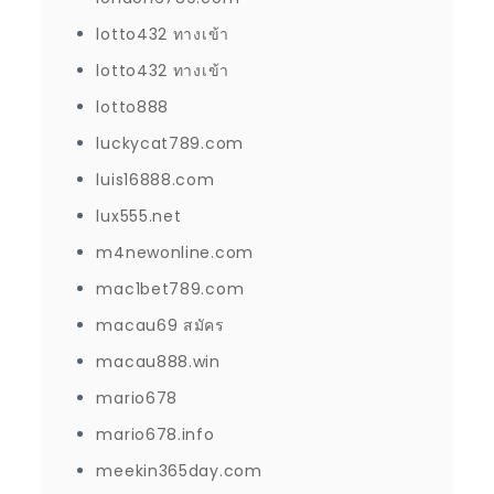
lotto432 ทางเข้า
lotto432 ทางเข้า
lotto888
luckycat789.com
luis16888.com
lux555.net
m4newonline.com
mac1bet789.com
macau69 สมัคร
macau888.win
mario678
mario678.info
meekin365day.com