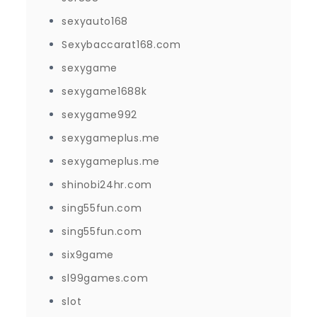
sexyauto168
Sexybaccarat168.com
sexygame
sexygame1688k
sexygame992
sexygameplus.me
sexygameplus.me
shinobi24hr.com
sing55fun.com
sing55fun.com
six9game
sl99games.com
slot