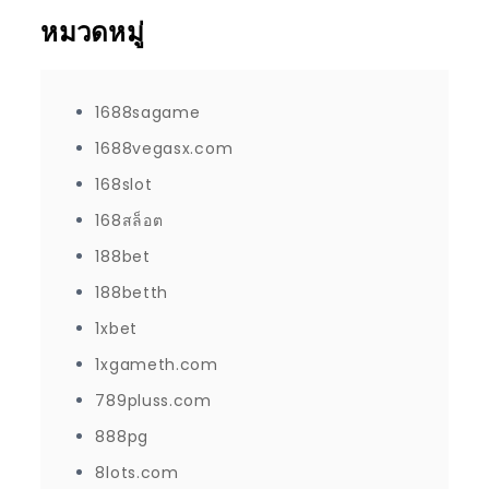
หมวดหมู่
1688sagame
1688vegasx.com
168slot
168สล็อต
188bet
188betth
1xbet
1xgameth.com
789pluss.com
888pg
8lots.com