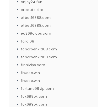
enjoy24.fun
erisauto.site
etbet16888.com
etbet16888.com
eu369clubs.com
faro168
fcharoenkit168.com
fcharoenkit168.com
finnivips.com
fiwdee.win
fiwdee.win
fortune99vip.com
fox689ok.com
fox689ok.com