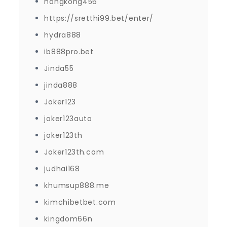
hongkong456
https://sretthi99.bet/enter/
hydra888
ib888pro.bet
Jinda55
jinda888
Joker123
joker123auto
joker123th
Joker123th.com
judhai168
khumsup888.me
kimchibetbet.com
kingdom66n