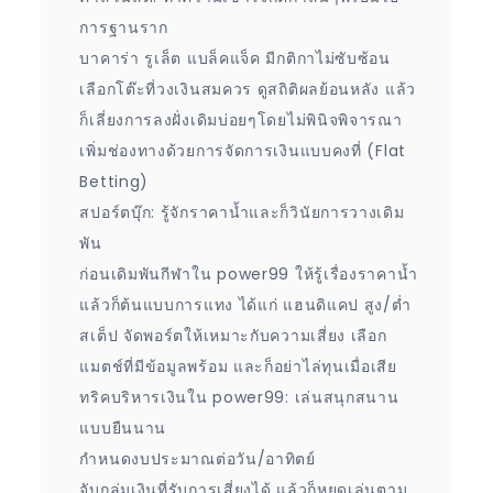
การฐานราก
บาคาร่า รูเล็ต แบล็คแจ็ค มีกติกาไม่ซับซ้อน
เลือกโต๊ะที่วงเงินสมควร ดูสถิติผลย้อนหลัง แล้ว
ก็เลี่ยงการลงฝั่งเดิมบ่อยๆโดยไม่พินิจพิจารณา
เพิ่มช่องทางด้วยการจัดการเงินแบบคงที่ (Flat
Betting)
สปอร์ตบุ๊ก: รู้จักราคาน้ำและก็วินัยการวางเดิม
พัน
ก่อนเดิมพันกีฬาใน power99 ให้รู้เรื่องราคาน้ำ
แล้วก็ต้นแบบการแทง ได้แก่ แฮนดิแคป สูง/ต่ำ
สเต็ป จัดพอร์ตให้เหมาะกับความเสี่ยง เลือก
แมตช์ที่มีข้อมูลพร้อม และก็อย่าไล่ทุนเมื่อเสีย
ทริคบริหารเงินใน power99: เล่นสนุกสนาน
แบบยืนนาน
กำหนดงบประมาณต่อวัน/อาทิตย์
จับกลุ่มเงินที่รับการเสี่ยงได้ แล้วก็หยุดเล่นตาม