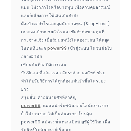
แผน ไม่ว่ากำไรหรือขาดทุน เพื่อควบคุมอารมณ์
และก็เลี่ยงการใช้เงินเกินกำลัง
ตั้งเป้าผลกำไรและจุดตัดขาดทุน (Stop-Loss)
เจาะจงเป้าหมายกำไรและขีดจำกัดขาดทุนที่
กระจ่างแจ้ง เมื่อสัมผัสหนึ่งในสองระดับ ให้หยุด
ในทันทีและก็
power99
เข้าสู่ระบบ ในวันต่อไป
อย่างมีวินัย
เขียนบันทึกสถิติการเล่น
บันทึกเกมที่เล่น เวลา อัตราจ่าย ผลลัพธ์ ช่วย
ทำให้ปรับวิธีการได้ถูกต้องแม่นยำขึ้นในระยะ
ยาว
สรุปสั้น: คำอธิบายศัพท์สำคัญ
power99
: แพลตฟอร์มพนันออนไลน์ครบวงจร
ย้ำใช้งานง่าย ไม่เป็นอันตราย โปรคุ้ม
power99 สมัคร: ขั้นตอนเปิดบัญชีผู้ใช้ใหม่เพื่อ
รับสิทธิ์โบนัสและก็เริ่มเล่น