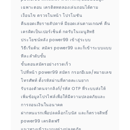
เฉพาะตอน เครดิตทดลองเล่นถอนได้ตาม
เงื่อนไข ตรวจในหน้า โปรโมชัน
คืนยอดเสียรายสัปดาห์ มียอดเล่นตามเกณฑ์ คืน
เครดิตเป็นเปอร์เซ็นต์ กดรับในเมนูสิทธิ
ประโยชน์หลัง power99 เข้าสู่ระบบ
วิธีเริ่มต้น: สมัคร power99 และก็เข้าระบบแบบ
ทีละลำดับขั้น
ขั้นตอนสมัครอย่างรวดเร็ว
ไปที่หน้า power99 สมัคร กรอกอีเมล/หมายเลข
โทรศัพท์ ตั้งรหัสผ่านที่คาดคะเนยาก
รับรองตัวตนจากลิงก์/รหัส OTP ที่ระบบส่งให้
เพิ่มข้อมูลโปรไฟล์เพื่อให้มีความปลอดภัยและ
การถอนเงินในอนาคต
ฝากหนแรกเพื่อปลดล็อกโบนัส และก็ตรวจสิทธิ์
power99 เครดิตฟรี
แนวทางเข้าระบบอย่างปลอดภัย