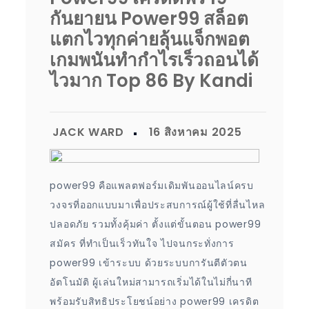
กันยายน Power99 สล็อต
แตกไวทุกค่ายลุ้นแจ็กพอต
เกมพนันทำกำไรเร็วถอนได้
ไวมาก Top 86 By Kandi
power99 คือแพลตฟอร์มเดิมพันออนไลน์ครบ
วงจรที่ออกแบบมาเพื่อประสบการณ์ผู้ใช้ที่ลื่นไหล
ปลอดภัย รวมทั้งคุ้มค่า ตั้งแต่ขั้นตอน power99
สมัคร ที่ทำเป็นเร็วทันใจ ไปจนกระทั่งการ
power99 เข้าระบบ ด้วยระบบการันตีตัวตน
อัตโนมัติ ผู้เล่นใหม่สามารถเริ่มได้ในไม่กี่นาที
พร้อมรับสิทธิประโยชน์อย่าง power99 เครดิต