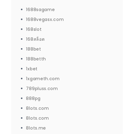
1688sagame
1688vegasx.com
168slot
168สล็อต
188bet
188betth
1xbet
1xgameth.com
789pluss.com
888pg
8lots.com
8lots.com
8lots.me