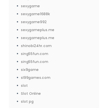
sexygame
sexygame1688k
sexygame992
sexygameplus.me
sexygameplus.me
shinobi24hr.com
sing55fun.com
sing55fun.com
six9game
sl99games.com
slot
Slot Online
slot pg