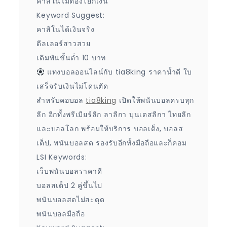
คาสิโนไม่ต้องโยกเงิน
Keyword Suggest:
คาสิโนได้เงินจริง
ดีลเลอร์สาวสวย
เดิมพันขั้นต่ำ 10 บาท
แทงบอลออนไลน์กับ tia8king ราคาน้ำดี ใบ
เสร็จรับเงินไม่โดนตัด
สำหรับคอบอล
tia8king
เปิดให้พนันบอลครบทุก
ลีก อีกทั้งพรีเมียร์ลีก ลาลีกา บุนเดสลีกา ไทยลีก
และบอลโลก พร้อมให้บริการ บอลเต็ง, บอลส
เต็ป, พนันบอลสด รองรับอีกทั้งมือถือและก็คอม
LSI Keywords:
เว็บพนันบอลราคาดี
บอลสเต็ป 2 คู่ขึ้นไป
พนันบอลสดไม่สะดุด
พนันบอลมือถือ