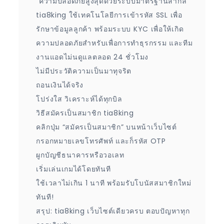
️ ความปลอดภัยสูงสุดด้วยระบบมาตรฐานสากล
tia8king ใช้เทคโนโลยีการเข้ารหัส SSL เพื่อ
รักษาข้อมูลลูกค้า พร้อมระบบ KYC เพื่อให้เกิด
ความปลอดภัยสำหรับเพื่อการทำธุรกรรม และทีม
งานแอดไม่นดูแลตลอด 24 ชั่วโมง
ไม่มีประวัติความเป็นมาทุจริต
ถอนเงินได้จริง
โปร่งใส วิเคราะห์ได้ทุกบิล
วิธีสมัครเป็นสมาชิก tia8king
คลิกปุ่ม “สมัครเป็นสมาชิก” บนหน้าเว็บไซต์
กรอกหมายเลขโทรศัพท์ และก็รหัส OTP
ผูกบัญชีธนาคารหรือวอเลท
เริ่มเล่นเกมได้โดยทันที
ใช้เวลาไม่เกิน 1 นาที พร้อมรับโบนัสสมาชิกใหม่
ทันที!
สรุป: tia8king เว็บไซต์เดียวครบ ตอบปัญหาทุก