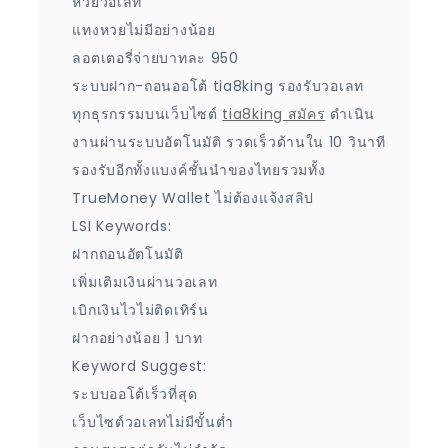
หวยวอเลท
แทงหวยไม่มีอย่างน้อย
ลอตเตอรี่จ่ายบาทละ 950
ระบบฝาก-ถอนออโต้ tia8king รองรับวอเลท
ทุกธุรกรรมบนเว็บไซต์
tia8king สมัคร
ดำเนิน
งานผ่านระบบอัตโนมัติ รวดเร็วด้านใน 10 วินาที
รองรับอีกทั้งแบงค์ชั้นนำของไทยรวมทั้ง
TrueMoney Wallet ไม่ต้องแจ้งสลิป
LSI Keywords:
ฝากถอนอัตโนมัติ
เพิ่มเติมเงินผ่านวอเลท
เบิกเงินไวไม่ติดเทิร์น
ฝากอย่างน้อย 1 บาท
Keyword Suggest:
ระบบออโต้เร็วที่สุด
เว็บไซต์วอเลทไม่มีขั้นต่ำ