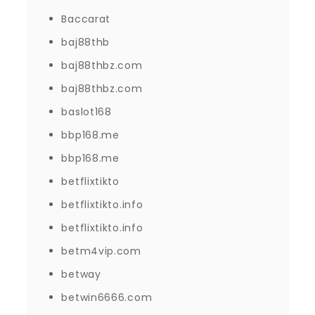
Baccarat
baj88thb
baj88thbz.com
baj88thbz.com
baslot168
bbp168.me
bbp168.me
betflixtikto
betflixtikto.info
betflixtikto.info
betm4vip.com
betway
betwin6666.com