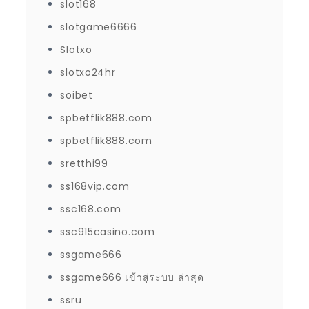
slot168
slotgame6666
Slotxo
slotxo24hr
soibet
spbetflik888.com
spbetflik888.com
sretthi99
ss168vip.com
ssc168.com
ssc915casino.com
ssgame666
ssgame666 เข้าสู่ระบบ ล่าสุด
ssru