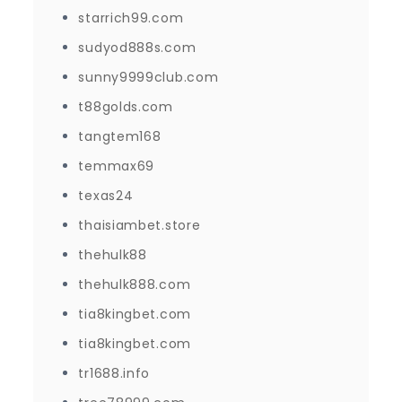
starrich99.com
sudyod888s.com
sunny9999club.com
t88golds.com
tangtem168
temmax69
texas24
thaisiambet.store
thehulk88
thehulk888.com
tia8kingbet.com
tia8kingbet.com
tr1688.info