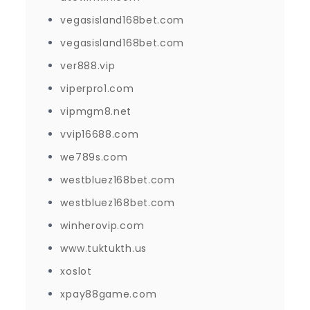
vegasisland168bet.com
vegasisland168bet.com
ver888.vip
viperpro1.com
vipmgm8.net
vvip16688.com
we789s.com
westbluez168bet.com
westbluez168bet.com
winherovip.com
www.tuktukth.us
xoslot
xpay88game.com