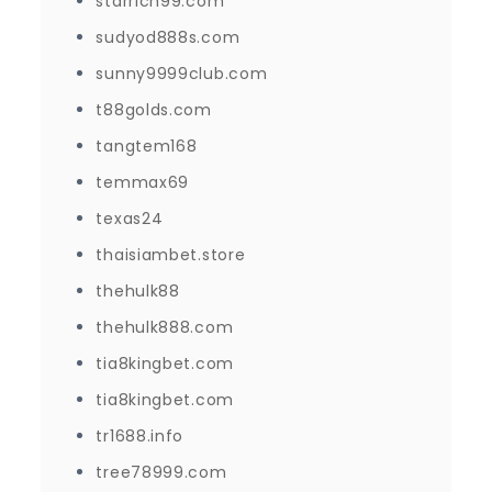
starrich99.com
sudyod888s.com
sunny9999club.com
t88golds.com
tangtem168
temmax69
texas24
thaisiambet.store
thehulk88
thehulk888.com
tia8kingbet.com
tia8kingbet.com
tr1688.info
tree78999.com