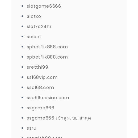
slotgame6666
Slotxo
slotxo24hr
soibet
spbetflik888.com
spbetflik888.com
sretthi99
ss168vip.com
ssc168.com
ssc915casino.com
ssgame666
ssgame666 เข้าสู่ระบบ ล่าสุด
ssru