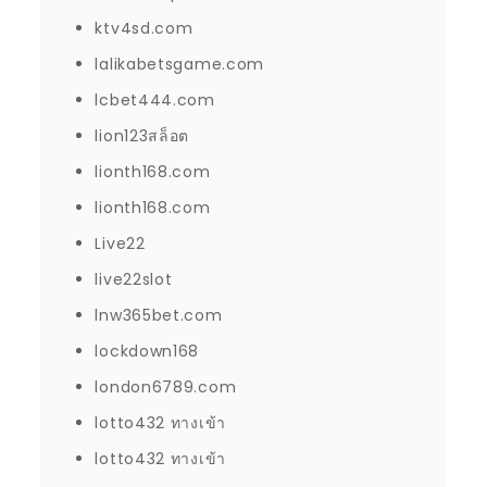
ktv4sd.com
lalikabetsgame.com
lcbet444.com
lion123สล็อต
lionth168.com
lionth168.com
Live22
live22slot
lnw365bet.com
lockdown168
london6789.com
lotto432 ทางเข้า
lotto432 ทางเข้า