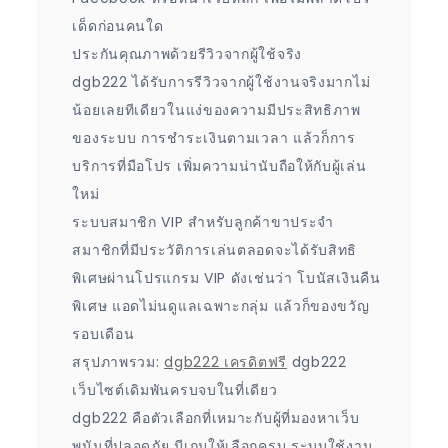
เด็ดก่อนคนใด
ประกันคุณภาพด้วยรีวิวจากผู้ใช้จริง
dgb222 ได้รับการรีวิวจากผู้ใช้งานจริงมากไม่
น้อยเลยทีเดียวในแง่ของความมีประสิทธิภาพ
ของระบบ การชำระเงินตามเวลา แล้วก็การ
บริการที่มือโปร เพิ่มความน่านับถือให้กับผู้เล่น
ใหม่
ระบบสมาชิก VIP สำหรับลูกค้าขาประจำ
สมาชิกที่มีประวัติการเล่นตลอดจะได้รับสิทธิ
พิเศษผ่านโปรแกรม VIP ดังเช่นว่า โบนัสเงินคืน
พิเศษ แอดไม่นดูแลเฉพาะกลุ่ม แล้วก็ของขวัญ
รอบเดือน
สรุปภาพรวม:
dgb222 เครดิตฟรี
dgb222
เว็บไซต์เดิมพันครบจบในที่เดียว
dgb222 คือตัวเลือกที่เหมาะกับผู้ที่มองหาเว็บ
พนันที่ปลอดภัย มีเกมให้เลือกครบ ระบบใช้งาน