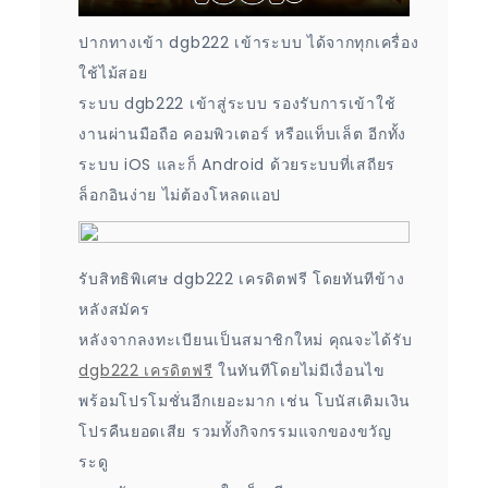
ปากทางเข้า dgb222 เข้าระบบ ได้จากทุกเครื่อง
ใช้ไม้สอย
ระบบ dgb222 เข้าสู่ระบบ รองรับการเข้าใช้
งานผ่านมือถือ คอมพิวเตอร์ หรือแท็บเล็ต อีกทั้ง
ระบบ iOS และก็ Android ด้วยระบบที่เสถียร
ล็อกอินง่าย ไม่ต้องโหลดแอป
รับสิทธิพิเศษ dgb222 เครดิตฟรี โดยทันทีข้าง
หลังสมัคร
หลังจากลงทะเบียนเป็นสมาชิกใหม่ คุณจะได้รับ
dgb222 เครดิตฟรี
ในทันทีโดยไม่มีเงื่อนไข
พร้อมโปรโมชั่นอีกเยอะมาก เช่น โบนัสเติมเงิน
โปรคืนยอดเสีย รวมทั้งกิจกรรมแจกของขวัญ
ระดู