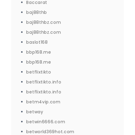
Baccarat
baj88thb
baj88thbz.com
baj88thbz.com
baslot168
bbp168.me
bbp168.me
betflixtikto
betflixtikto.info
betflixtikto.info
betm4vip.com
betway
betwin6666.com
betworld369hot.com