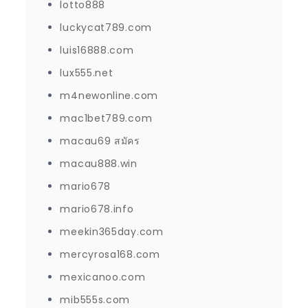
lotto888
luckycat789.com
luis16888.com
lux555.net
m4newonline.com
mac1bet789.com
macau69 สมัคร
macau888.win
mario678
mario678.info
meekin365day.com
mercyrosa168.com
mexicanoo.com
mib555s.com