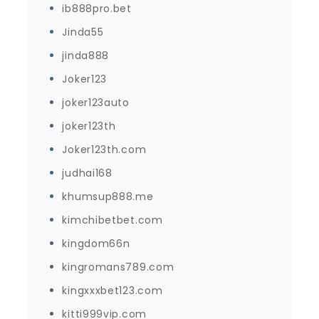
ib888pro.bet
Jinda55
jinda888
Joker123
joker123auto
joker123th
Joker123th.com
judhai168
khumsup888.me
kimchibetbet.com
kingdom66n
kingromans789.com
kingxxxbet123.com
kitti999vip.com