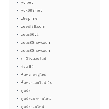
yaibet
yak699.net
z5vip.me
zeed1911.com
zeus66v2
zeus88new.com
zeus88new.com
คาสิโนออนไลน์
จ๊วด 69
ชื่อหมวดหมู่ใหม่
ซื้อหวยออนไลน์ 24
ดูหนัง
ดูหนังหนังออนไลน์
ดูหนังออนไลน์