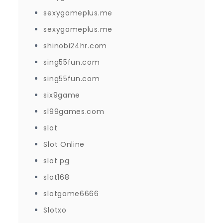
sexygameplus.me
sexygameplus.me
shinobi24hr.com
sing55fun.com
sing55fun.com
six9game
sl99games.com
slot
Slot Online
slot pg
slot168
slotgame6666
Slotxo