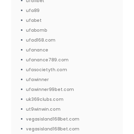
ufa11bet
ufa89
ufabet
ufabomb
ufad168.com
ufanance
ufanance789.com
ufasocietyth.com
ufawinner
ufawinner99bet.com
uk369clubs.com
ut9winwin.com
vegasisland168bet.com
vegasisland168bet.com