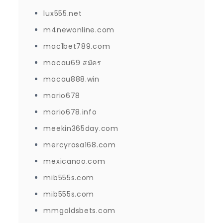
lux555.net
m4newonline.com
mac1bet789.com
macau69 สมัคร
macau888.win
mario678
mario678.info
meekin365day.com
mercyrosa168.com
mexicanoo.com
mib555s.com
mib555s.com
mmgoldsbets.com