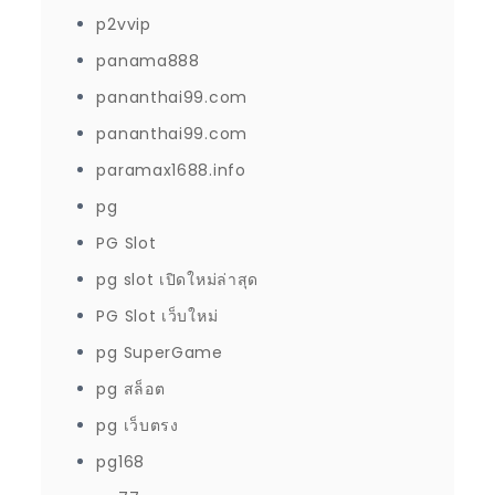
p2vvip
panama888
pananthai99.com
pananthai99.com
paramax1688.info
pg
PG Slot
pg slot เปิดใหม่ล่าสุด
PG Slot เว็บใหม่
pg SuperGame
pg สล็อต
pg เว็บตรง
pg168