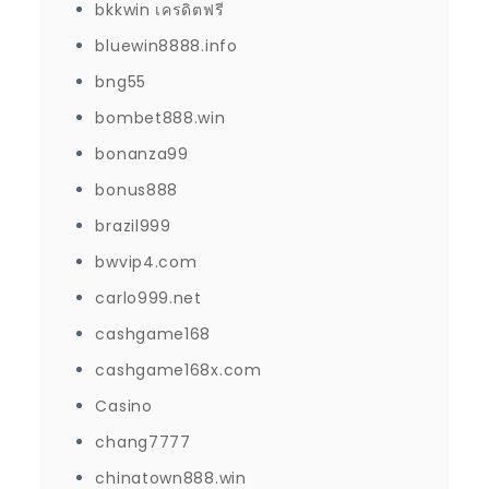
bkkwin เครดิตฟรี
bluewin8888.info
bng55
bombet888.win
bonanza99
bonus888
brazil999
bwvip4.com
carlo999.net
cashgame168
cashgame168x.com
Casino
chang7777
chinatown888.win