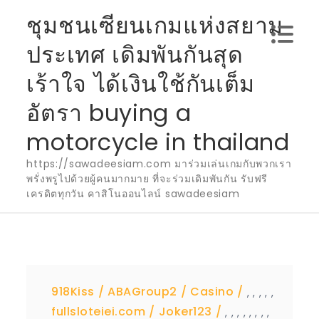
Skip
ชุมชนเซียนเกมแห่งสยาม
to
ประเทศ เดิมพันกันสุด
content
เร้าใจ ได้เงินใช้กันเต็ม
อัตรา buying a
motorcycle in thailand
https://sawadeesiam.com มาร่วมเล่นเกมกับพวกเรา
พรั่งพรูไปด้วยผู้คนมากมาย ที่จะร่วมเดิมพันกัน รับฟรี
เครดิตทุกวัน คาสิโนออนไลน์ sawadeesiam
918Kiss
ABAGroup2
Casino
,
,
,
,
,
fullsloteiei.com
Joker123
,
,
,
,
,
,
,
,