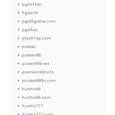
pgslotfish
Pgslotth
pgx62game.com
pgสล็อต
play97vip.com
pokbet
pokbet88
power999.net
premium66.info
proded888x.com
PunPro66
PunPro66.com
PunPro777
PunPro777.com