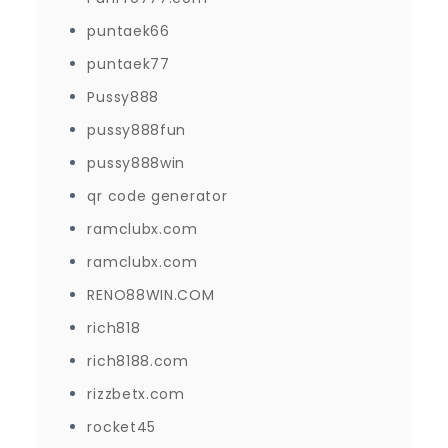
puntaek66
puntaek77
Pussy888
pussy888fun
pussy888win
qr code generator
ramclubx.com
ramclubx.com
RENO88WIN.COM
rich818
rich8188.com
rizzbetx.com
rocket45