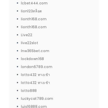
lcbet444.com
lion123สล็อต
lionth168.com
lionth168.com
Live22
live22slot
lnw365bet.com
lockdown168
london6789.com
lotto432 ทางเข้า
lotto432 ทางเข้า
lotto888
luckycat789.com
luis16888.com