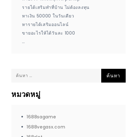
รายได้เสริมทําที่บ้าน ไม่ต้องลงทุน
หาเงิน 50000 ในวันเดียว
หารายได้เสริมออนไลน์
ขายอะไรให้ได้วันละ 1000
…
ค้นหา
สำหรับ:
หมวดหมู่
1688sagame
1688vegasx.com