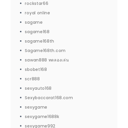
rockstar66
royal online
sagame
sagame168
sagame168th
Sagame168th.com
sawan888 ทดลองเล่น
sbobet168
scr888
sexyauto168
Sexybaccarat168.com
sexygame
sexygame1688k
sexygame992