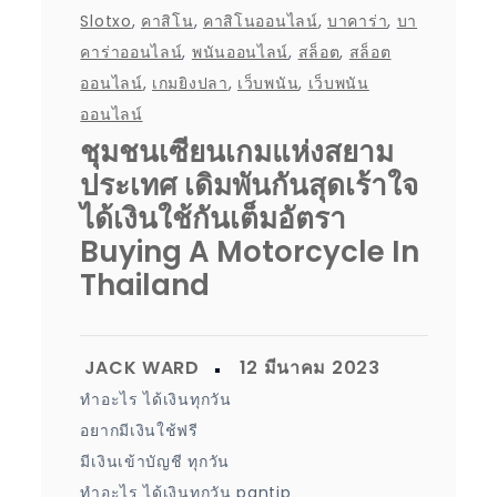
Slotxo
,
คาสิโน
,
คาสิโนออนไลน์
,
บาคาร่า
,
บา
คาร่าออนไลน์
,
พนันออนไลน์
,
สล็อต
,
สล็อต
ออนไลน์
,
เกมยิงปลา
,
เว็บพนัน
,
เว็บพนัน
ออนไลน์
ชุมชนเซียนเกมแห่งสยาม
ประเทศ เดิมพันกันสุดเร้าใจ
ได้เงินใช้กันเต็มอัตรา
Buying A Motorcycle In
Thailand
ทําอะไร ได้เงินทุกวัน
อยากมีเงินใช้ฟรี
มีเงินเข้าบัญชี ทุกวัน
ทําอะไร ได้เงินทุกวัน pantip