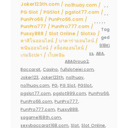
Joker123th.com
no1huay.com
,
,
PG Slot
PGSlot
pgslot77.com
,
,
PunPro66
PunPro66.com
,
,
,
,
,
PunPro777
PunPro777.com
Tag
Pussy888
Slot Online
Slotxo
ged
คาสิโนออนไลน์
บาคาร่าออนไลน์
918Ki
พนันออนไลน์
สล็อตออนไลน์
ss
,
ABA
,
เกมยิงปลา
เว็บพนัน
ABAGroup2
,
Baccarat
,
Casino
,
fullsloteiei.com
,
Joker123
,
Joker123th
,
no1huay
,
no1huay.com
,
PG
,
PG Slot
,
PGSlot
,
pgslot77.com
,
pgslot999.com
,
PunPro66
,
PunPro66.com
,
PunPro777
,
PunPro777.com
,
Pussy888
,
sagame168th.com
,
sexybaccarat168.com
,
Slot
,
Slot Online
,