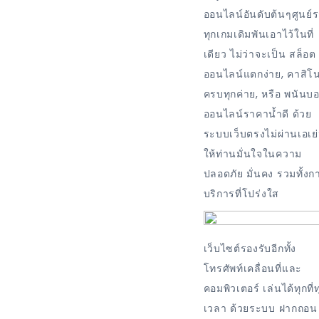
ออนไลน์อันดับต้นๆศูนย์
ทุกเกมเดิมพันเอาไว้ในที่
เดียว ไม่ว่าจะเป็น สล็อต
ออนไลน์แตกง่าย, คาสิโ
ครบทุกค่าย, หรือ พนันบ
ออนไลน์ราคาน้ำดี ด้วย
ระบบเว็บตรงไม่ผ่านเอเย่
ให้ท่านมั่นใจในความ
ปลอดภัย มั่นคง รวมทั้งก
บริการที่โปร่งใส
เว็บไซต์รองรับอีกทั้ง
โทรศัพท์เคลื่อนที่และ
คอมพิวเตอร์ เล่นได้ทุกที่ท
เวลา ด้วยระบบ ฝากถอน