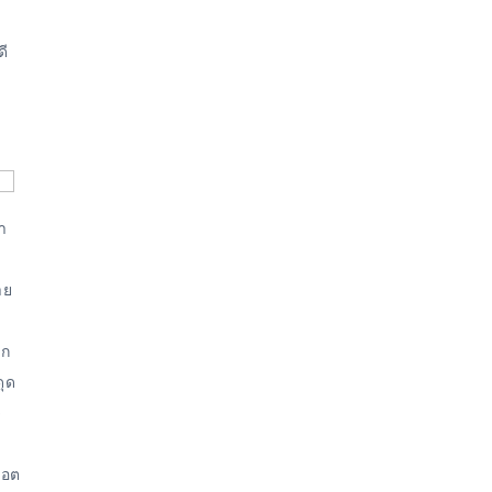
ดี
่ำ
าย
ุก
ดุด
b
็อต