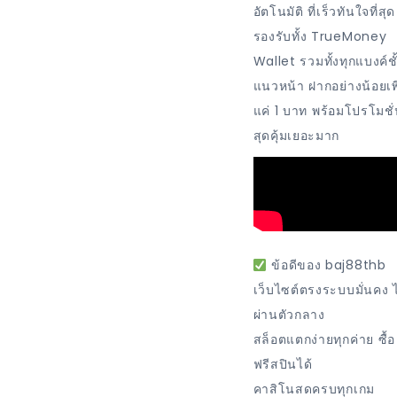
อัตโนมัติ ที่เร็วทันใจที่สุด
รองรับทั้ง TrueMoney
Wallet รวมทั้งทุกแบงค์ชั
แนวหน้า ฝากอย่างน้อยเพ
แค่ 1 บาท พร้อมโปรโมชั
สุดคุ้มเยอะมาก
ข้อดีของ baj88thb
เว็บไซต์ตรงระบบมั่นคง ไ
ผ่านตัวกลาง
สล็อตแตกง่ายทุกค่าย ซื้อ
ฟรีสปินได้
คาสิโนสดครบทุกเกม