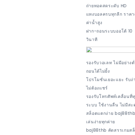
ถ่ายทอดสดระดับ HD
แทงบอลครบทุกลีก ราคา
ค่าน้ำสูง
ฝาก-ถอนระบบออโต้ 10
วินาที
รองรับวอเลท ไม่มีอย่างต
ถอนได้ไม่ยั้ง
โปรโมชั่นเยอะแยะ รับง่
ไม่ต้องแชร์
รองรับโทรศัพท์เคลื่อนที่ท
ระบบ ใช้งานลื่น ไม่มีสะ
สล็อตแตกง่าย baj88th
เล่นง่ายทุกค่าย
baj88thb คัดสรรเกมสล