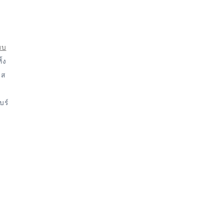
บบ
้ง
ัส
บร์