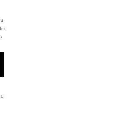
้น
ียง
่น
ม่