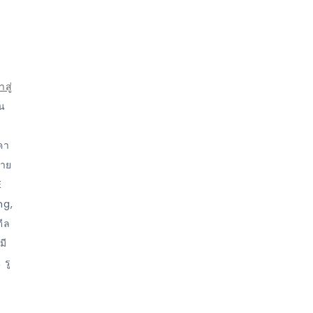
สู่
น
คา
่าย
E
ng,
ีล
มี
 รู