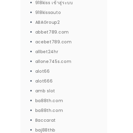
918kiss เข้าสู่ระบบ
918kissauto
ABAGroup2
abbet789.com
acebet789.com
allbet24hr
allone745s.com
alot66
alot666
amb slot
ba88th.com
ba88th.com
Baccarat
baj88thb