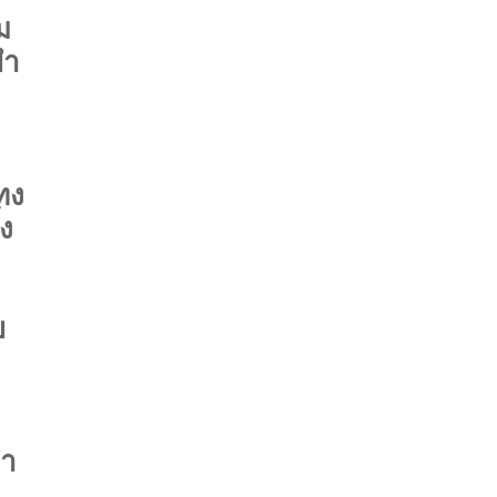
ม
ยำ
ก
่
ทง
้ง
ย
่ำ