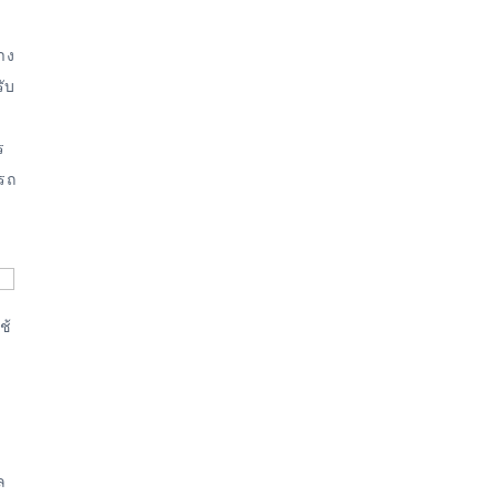
าง
รับ
ร
รถ
ช้
ล