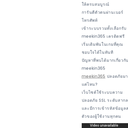
ให้ครบสมบูรณ์
การันตีตัวตนผ่านเบอร์
โทรศัพท์
เข้าระบบรวมทั้งเลือกรับ
meekin365 เครดิตฟรี
เริ่มเดิมพันในเกมที่คุณ
ชอบใจได้ในทันที
ปัญหาที่พบได้มากเกี่ยวกั
meekin365
meekin365
ปลอดภัยม
แค่ไหน?
เว็บไซต์ใช้ระบบความ
ปลอดภัย SSL ระดับสาก
และมีการเข้ารหัสข้อมูล
ตัวของผู้ใช้งานทุกคน