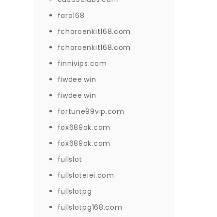
faro168
fcharoenkit168.com
fcharoenkit168.com
finnivips.com
fiwdee.win
fiwdee.win
fortune99vip.com
fox689ok.com
fox689ok.com
fullslot
fullsloteiei.com
fullslotpg
fullslotpg168.com