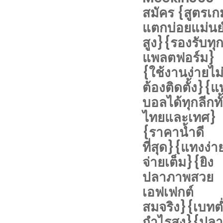
สมัคร {สูตรเก
แตกบ่อยแม่น
สูง}{รองรับทุ
แพลตฟอร์ม}
{ใช้งานง่ายไม
ต้องติดตั้ง}{แ
บอลได้ทุกลีกทั
ไทยและเทศ}
{ราคาน้ำดี
ที่สุด}{แทงง่า
จ่ายเต็ม}{ยิง
ปลาภาพสวย
เอฟเฟกต์
สมจริง}{เบทต
กำไรสูง}{ปลา