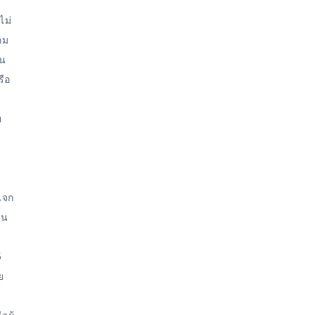
ไม่
กม
็น
รือ
ย
แจก
คน
5
ย