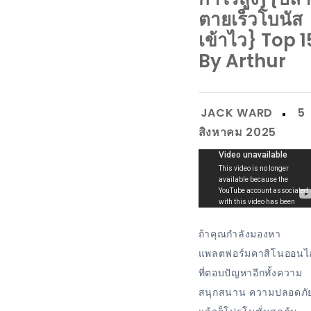
ตายเร็วโบนัส
เข้าไว} Top 1
By Arthur
ถ้าคุณกำลังมองหา
แพลตฟอร์มคาสิโนออนไ
ที่ตอบปัญหาอีกทั้งความ
สนุกสนาน ความปลอดภั