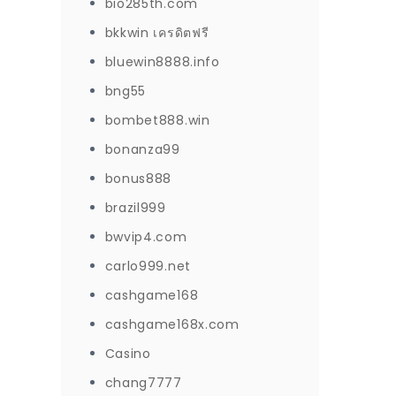
bio285th.com
bkkwin เครดิตฟรี
bluewin8888.info
bng55
bombet888.win
bonanza99
bonus888
brazil999
bwvip4.com
carlo999.net
cashgame168
cashgame168x.com
Casino
chang7777