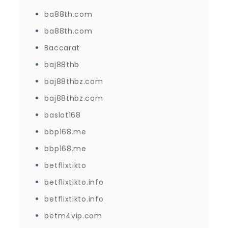
ba88th.com
ba88th.com
Baccarat
baj88thb
baj88thbz.com
baj88thbz.com
baslot168
bbp168.me
bbp168.me
betflixtikto
betflixtikto.info
betflixtikto.info
betm4vip.com