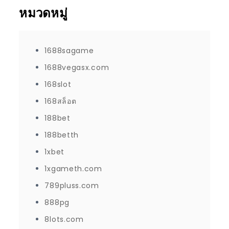
หมวดหมู่
1688sagame
1688vegasx.com
168slot
168สล็อต
188bet
188betth
1xbet
1xgameth.com
789pluss.com
888pg
8lots.com