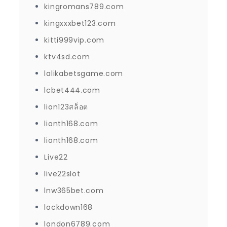
kingromans789.com
kingxxxbet123.com
kitti999vip.com
ktv4sd.com
lalikabetsgame.com
lcbet444.com
lion123สล็อต
lionth168.com
lionth168.com
Live22
live22slot
lnw365bet.com
lockdown168
london6789.com