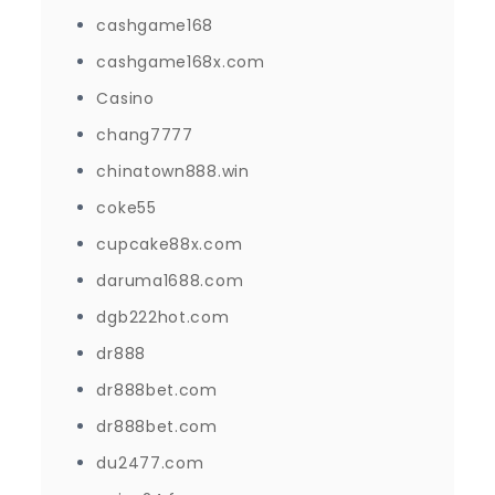
cashgame168
cashgame168x.com
Casino
chang7777
chinatown888.win
coke55
cupcake88x.com
daruma1688.com
dgb222hot.com
dr888
dr888bet.com
dr888bet.com
du2477.com