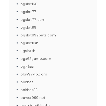
pgslot168
pgslot77
pgslot77.com
pgslot99
pgslot999bets.com
pgslotfish
Pgslotth
pgx62game.com
pgสล็อต
play97vip.com
pokbet
pokbet88
power999.net
premium66.info