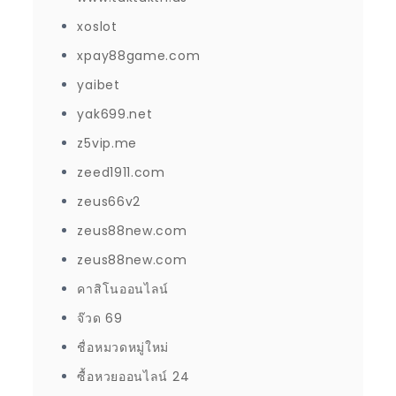
xoslot
xpay88game.com
yaibet
yak699.net
z5vip.me
zeed1911.com
zeus66v2
zeus88new.com
zeus88new.com
คาสิโนออนไลน์
จ๊วด 69
ชื่อหมวดหมู่ใหม่
ซื้อหวยออนไลน์ 24