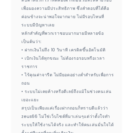
สัปดาห์แรก เราทดลองฝากถอนวันละหลายรอบ
เพื่อมองความมีประสิทธิภาพ ซึ่งคำตอบที่ได้คือ
ค่อนข้างจะน่าพอใจมากมาย ไม่มีรอบไหนที่
ระบบมีปัญหาเลย
หลักสำคัญที่พวกเราชอบมากมายมีหลายข้อ
เป็นต้นว่า:
• ฝากเงินไม่ถึง 10 วินาที เครดิตขึ้นอัตโนมัติ
• เบิกเงินได้ทุกขณะ ไม่ต้องรอรอบหรือเวลา
ราชการ
• ไร้คุณค่าจารีต ไม่มียอดอย่างต่ำสำหรับเพื่อการ
ถอน
• ระบบไม่เคยค้างหรือดีเลย์ถึงแม้ในช่วงคนเล่น
เยอะแยะ
สรุปเป็นเพียงแค่เรื่องฝากถอนก็ทราบดีแล้วว่า
zeus66 ไม่ใช่เว็บไซต์ที่มาเล่นๆแต่ว่าตั้งใจทำ
ระบบให้ใช้งานได้จริง และทำให้คนเล่นมั่นใจได้