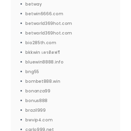
betway
betwin6666.com
betworld369hot.com
betworld369hot.com
bio285th.com
bkkwin เครดิตฟรี
bluewin8888.info
bng55
bombet888.win
bonanza99
bonus888
brazil999
bwvip4.com
carlo999.net