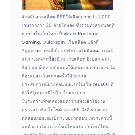
สำหรับสายสล็อต ที่นี่มีให้เลือกมากกว่า 2,000
เกมจากกว่า 30 ค่ายโด่งดัง ซึ่งรวมทั้งค่ายนอกที่
หายากในเว็บไทย เป็นต้นว่า Hacksaw
Gaming, Quickspin,
เว็บสล็อต
แล้วก็
Yggdrasil คนที่เบื่อง่ายรับรองไม่มีหมดอารมณ์
แน่ๆ นอกจากนี้ยังมีเกมเว็บสล็อต ยิงปลา พนัน
กีฬา แล้วก็สลากกินแบ่งให้เล่นแบบครบวงจร ไม่
ต้องแปลงเว็บหลายครั้งให้วุ่นวาย
ประสบการณ์ฝากถอนหนแรกในเว็บ zeus66 ที่
ทำให้รู้เลยว่านี่ไม่ใช่เว็บธรรมดา
ในระหว่างที่ทดลองสมัครรวมทั้งเข้าใช้งาน
คราวแรกกับเว็บไซต์ zeus66 สิ่งที่เราอยาก
ทดสอบก่อนเลยเป็นระบบฝากถอน เพราะตรงนี้
ล่ะที่กล่าวได้ว่าเว็บไซต์ไหนจริง เว็บไซต์ไหน