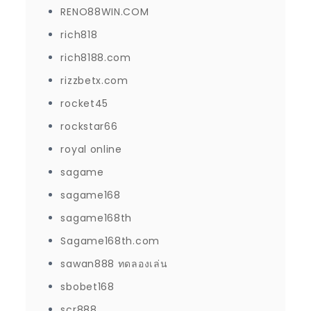
RENO88WIN.COM
rich818
rich8188.com
rizzbetx.com
rocket45
rockstar66
royal online
sagame
sagame168
sagame168th
Sagame168th.com
sawan888 ทดลองเล่น
sbobet168
scr888