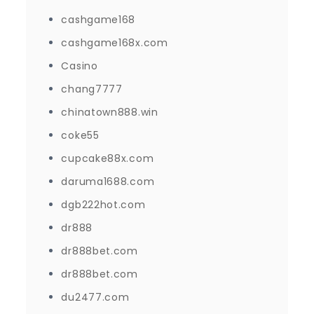
cashgame168
cashgame168x.com
Casino
chang7777
chinatown888.win
coke55
cupcake88x.com
daruma1688.com
dgb222hot.com
dr888
dr888bet.com
dr888bet.com
du2477.com