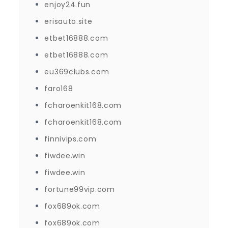
enjoy24.fun
erisauto.site
etbet16888.com
etbet16888.com
eu369clubs.com
faro168
fcharoenkit168.com
fcharoenkit168.com
finnivips.com
fiwdee.win
fiwdee.win
fortune99vip.com
fox689ok.com
fox689ok.com