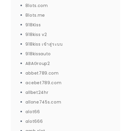
8lots.com
8lots.me
918Kiss
918kiss v2
918kiss เข้าสู่ระบบ
918kissauto
ABAGroup2
abbet789.com
acebet789.com
allbet24hr
allone745s.com
alot66
alot666
amb slot