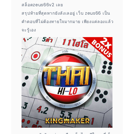
สล็อตzeus66v2 เลย
สรุปท้ายที่สุดหากยังลังเลอยู่ เว็บ zeus66 เป็น
คำตอบที่ไม่ต้องทายใจมากมาย เพียงแค่ลองแล้ว
จะรู้เอง