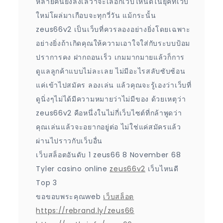
หลายคนยังลังเลว่าจะเลือกเว็บไหนดีในยุคที่เว็บ
ใหม่โผล่มาเกือบจะทุกวี่วัน แม้กระนั้น
zeus66v2 เป็นเว็บที่ควรลองอย่างยิ่งโดยเฉพาะ
อย่างยิ่งถ้าเกิดคุณให้ความเอาใจใส่กับระบบป้อม
ปราการคง ฝากถอนเร็ว เกมมากมายแล้วก็การ
ดูแลลูกค้าแบบไม่ละเลย ไม่มีอะไรสลับซับซ้อน
แค่เข้าไปสมัคร ลองเล่น แล้วคุณจะรู้เองว่าเว็บที่
ดูนิ่งๆไม่ได้มีความหมายว่าไม่มีของ ด้วยเหตุว่า
zeus66v2 คือหนึ่งในไม่กี่เว็บไซต์ที่กล้าพูดว่า
คุณเล่นแล้วจะอยากอยู่ต่อ ไม่ใช่แค่สมัครแล้ว
ผ่านไปราวกับเว็บอื่น
เว็บสล็อตอันดับ 1 zeus66 8 November 68
Tyler casino online
zeus66v2
เว็บไหนดี
Top 3
ขอขอบพระคุณweb
เว็บสล็อต
https://rebrand.ly/zeus66