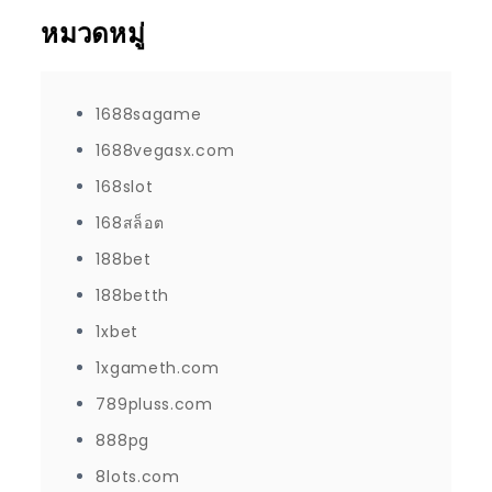
หมวดหมู่
1688sagame
1688vegasx.com
168slot
168สล็อต
188bet
188betth
1xbet
1xgameth.com
789pluss.com
888pg
8lots.com