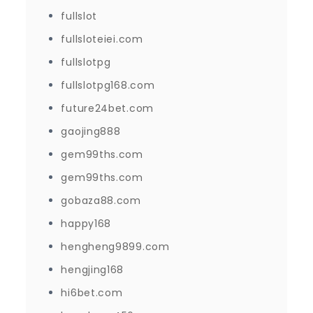
fullslot
fullsloteiei.com
fullslotpg
fullslotpg168.com
future24bet.com
gaojing888
gem99ths.com
gem99ths.com
gobaza88.com
happy168
hengheng9899.com
hengjing168
hi6bet.com