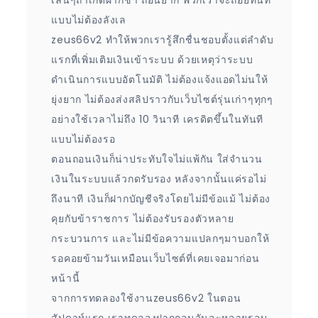
เล่นๆถ้าเกิดฝากช้า ถอนยาก พวกเราจะถอยทันที
แบบไม่ต้องลังเล
zeus66v2 ทำให้พวกเรารู้สึกชื่นชอบตั้งแต่ลำดับ
แรกที่เพิ่มเติมเงินเข้าระบบ ด้วยเหตุว่าระบบ
ดำเนินการแบบอัตโนมัติ ไม่ต้องแจ้งแอดไม่นให้
ยุ่งยาก ไม่ต้องส่งสลิปราวกับเว็บไซต์รุ่นเก่าๆทุกๆ
อย่างใช้เวลาไม่ถึง 10 วินาที เครดิตขึ้นในทันที
แบบไม่ต้องรอ
ตอนถอนเงินก็น่าประทับใจไม่แพ้กัน ใส่จำนวน
เงินในระบบแล้วกดรับรอง หลังจากนั้นแค่รอไม่
ถึงนาที เงินก็ฝากบัญชีจริงโดยไม่มีข้อแม้ ไม่ต้อง
คุยกับข้าราชการ ไม่ต้องรับรองตัวหลาย
กระบวนการ และไม่มีข้อความแปลกๆมาบอกให้
รอคอยข้ามวันเหมือนเว็บไซต์ที่เคยเจอมาก่อน
หน้านี้
จากการทดลองใช้งานzeus66v2 ในตอน