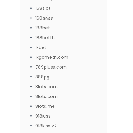
168slot
168สล็อต
188bet
188betth
1xbet
1xgameth.com
789pluss.com
888pg
8lots.com
8lots.com
8lots.me
918Kiss
918kiss v2