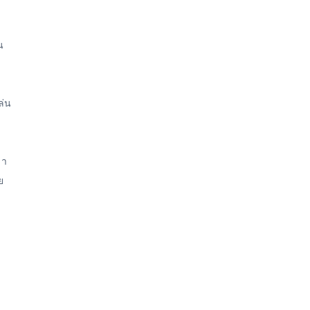
น
ล่น
มา
ย