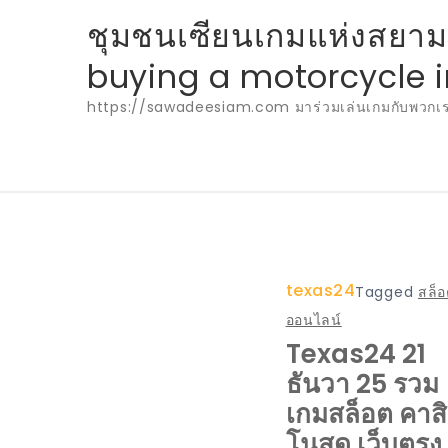
Skip
ชุมชนเซียนเกมแห่งสยามปร
to
buying a motorcycle i
content
https://sawadeesiam.com มาร่วมเล่นเกมกับพวกเรา พ
texas24
Tagged
สล็
ออนไลน์
Texas24 21
ธันวา 25 รวม
เกมสล็อต คาสิ
โนสด เว็บตรง