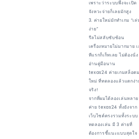
เพราะว่าระบบพึ่งจะเปิด
จังหวะจ่ายก็เลยมักสูง
3. ค่ายใหม่มักทำเกม “เล่
ง่าย”
รีลไม่สลับซับซ้อน
เครื่องหมายไม่มากมาย เ
ทีแรกก็เก็ทเลย ไม่ต้องนั่ง
อ่านคู่มือนาน
texas24 ค่ายเกมสล็อต
ใหม่ ที่ทดลองแล้วแตกง่า
จริง!
จากที่ผมได้ลองเล่นหลาย
ค่าย texas24 ทั้งยังจาก
เว็บไซต์ตรงรวมทั้งระบบ
ทดลองเล่น มี 3 ค่ายที่
ต้องการชี้แนะแบบสุดใจ