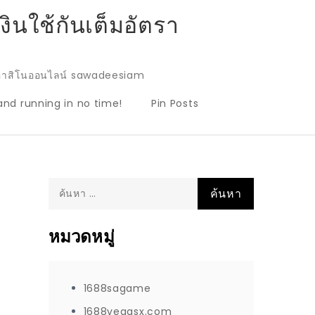
ินใช้กันเต็มอัตรา
ัน คาสิโนออนไลน์ sawadeesiam
and running in no time!
Pin Posts
ค้นหา
สำหรับ:
หมวดหมู่
1688sagame
1688vegasx.com