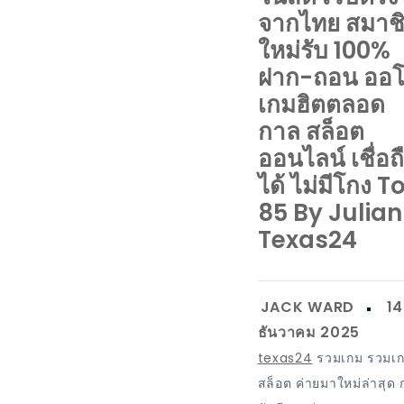
จากไทย สมาช
ใหม่รับ 100%
ฝาก-ถอน ออโ
เกมฮิตตลอด
กาล สล็อต
ออนไลน์ เชื่อถ
ได้ ไม่มีโกง T
85 By Julia
Texas24
texas24
รวมเกม รวมเ
สล็อต ค่ายมาใหม่ล่าสุด 