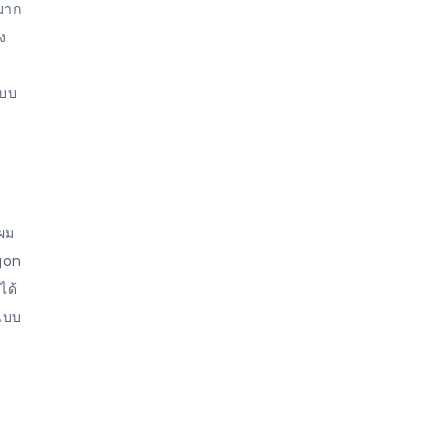
มาก
ง
ะบบ
า
่ผม
gon
ได้
แบบ