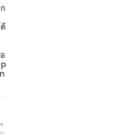
ิก
ต้
ือ
op
nn
กม
กา