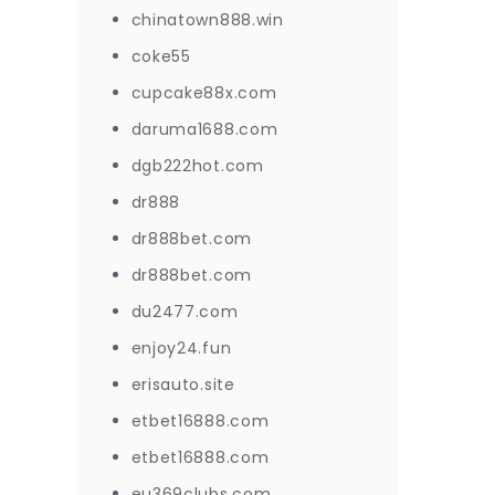
chinatown888.win
coke55
cupcake88x.com
daruma1688.com
dgb222hot.com
dr888
dr888bet.com
dr888bet.com
du2477.com
enjoy24.fun
erisauto.site
etbet16888.com
etbet16888.com
eu369clubs.com