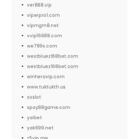
ver888.vip
viperpro1.com
vipmgm8.net
vvip16688.com
we789s.com
westbluez168bet.com
westbluez168bet.com
winherovip.com
www.tuktukth.us
xoslot
xpay88game.com
yaibet
yak699.net
z5vip.me