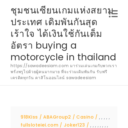
Skip
ชุมชนเซียนเกมแห่งสยาม
to
ประเทศ เดิมพันกันสุด
content
เร้าใจ ได้เงินใช้กันเต็ม
อัตรา buying a
motorcycle in thailand
https://sawadeesiam.com มาร่วมเล่นเกมกับพวกเรา
พรั่งพรูไปด้วยผู้คนมากมาย ที่จะร่วมเดิมพันกัน รับฟรี
เครดิตทุกวัน คาสิโนออนไลน์ sawadeesiam
918Kiss
ABAGroup2
Casino
,
,
,
,
,
fullsloteiei.com
Joker123
,
,
,
,
,
,
,
,