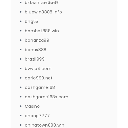
bkkwin เครดิตฟรี
bluewin8888.info
bng55
bombet888.win
bonanza99
bonus888
brazil999
bwvip4.com
carlo999.net
cashgame168
cashgame168x.com
Casino
chang7777
chinatown888.win