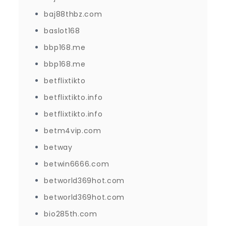
baj88thbz.com
baslot168
bbp168.me
bbp168.me
betflixtikto
betflixtikto.info
betflixtikto.info
betm4vip.com
betway
betwin6666.com
betworld369hot.com
betworld369hot.com
bio285th.com