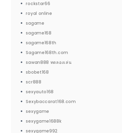
rockstar66
royal online
sagame
sagame168
sagame168th
Sagame168th.com
sawan888 ทดลองเล่น
sbobet168
scr888
sexyauto168
Sexybaccarat168.com
sexygame
sexygame1688k
sexygame992