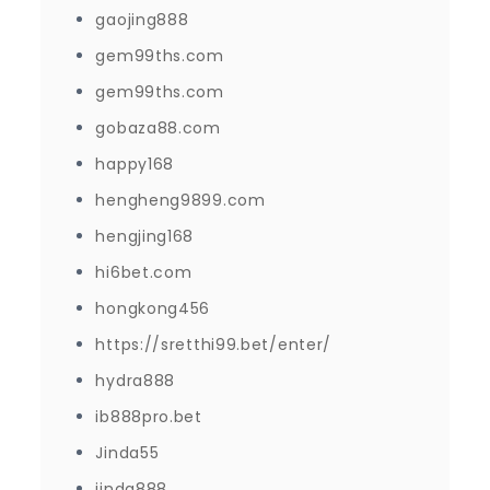
gaojing888
gem99ths.com
gem99ths.com
gobaza88.com
happy168
hengheng9899.com
hengjing168
hi6bet.com
hongkong456
https://sretthi99.bet/enter/
hydra888
ib888pro.bet
Jinda55
jinda888