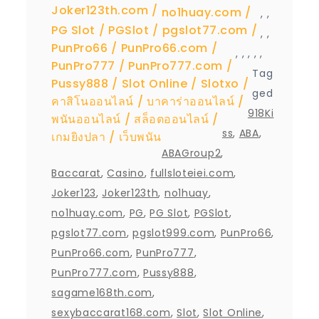
Joker123th.com
no1huay.com
,
,
PG Slot
PGSlot
pgslot77.com
,
,
PunPro66
PunPro66.com
,
,
,
,
,
PunPro777
PunPro777.com
Tag
Pussy888
Slot Online
Slotxo
ged
คาสิโนออนไลน์
บาคาร่าออนไลน์
918Ki
พนันออนไลน์
สล็อตออนไลน์
ss
,
ABA
,
เกมยิงปลา
เว็บพนัน
ABAGroup2
,
Baccarat
,
Casino
,
fullsloteiei.com
,
Joker123
,
Joker123th
,
no1huay
,
no1huay.com
,
PG
,
PG Slot
,
PGSlot
,
pgslot77.com
,
pgslot999.com
,
PunPro66
,
PunPro66.com
,
PunPro777
,
PunPro777.com
,
Pussy888
,
sagame168th.com
,
sexybaccarat168.com
,
Slot
,
Slot Online
,