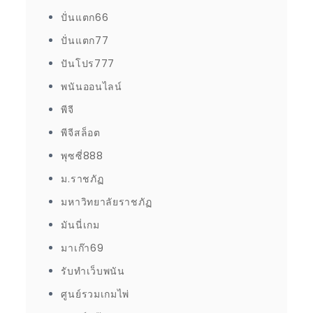
ปั่นแตก66
ปั่นแตก77
ปันโปร777
พนันออนไลน์
พีจี
พีจีสล็อต
พุซซี่888
ม.ราชภัฏ
มหาวิทยาลัยราชภัฏ
มันนี่เกม
มาเก๊า69
รับทำเว็บพนัน
ศูนย์รวมเกมไพ่