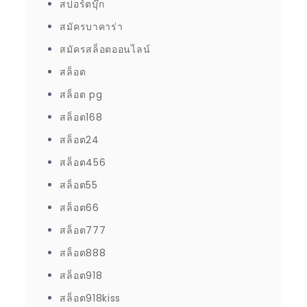
สปอร์ตบุ๊ก
สมัครบาคาร่า
สมัครสล็อตออนไลน์
สล็อต
สล็อต pg
สล็อต168
สล็อต24
สล็อต456
สล็อต55
สล็อต66
สล็อต777
สล็อต888
สล็อต918
สล็อต918kiss