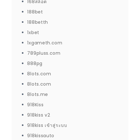
168สล็อต
188bet
188betth
1xbet
1xgameth.com
789pluss.com
888pg
8lots.com
8lots.com
8lots.me
918Kiss
918kiss v2
918kiss เข้าสู่ระบบ
918kissauto