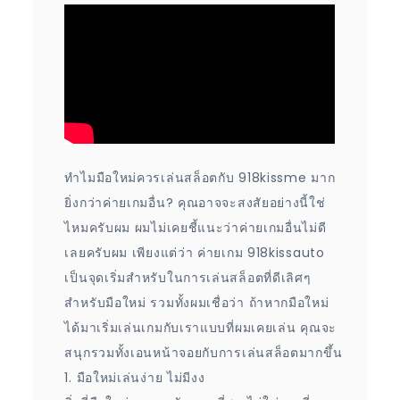
ทำไมมือใหม่ควรเล่นสล็อตกับ 918kissme มาก
ยิ่งกว่าค่ายเกมอื่น? คุณอาจจะสงสัยอย่างนี้ใช่
ไหมครับผม ผมไม่เคยชี้แนะว่าค่ายเกมอื่นไม่ดี
เลยครับผม เพียงแต่ว่า ค่ายเกม 918kissauto
เป็นจุดเริ่มสำหรับในการเล่นสล็อตที่ดีเลิศๆ
สำหรับมือใหม่ รวมทั้งผมเชื่อว่า ถ้าหากมือใหม่
ได้มาเริ่มเล่นเกมกับเราแบบที่ผมเคยเล่น คุณจะ
สนุกรวมทั้งเอนหน้าจอยกับการเล่นสล็อตมากขึ้น
1. มือใหม่เล่นง่าย ไม่มีงง