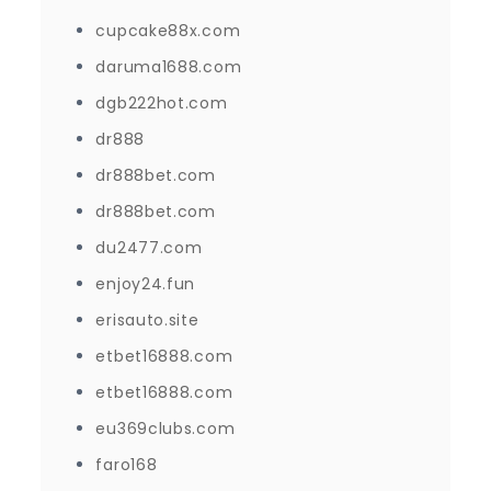
cupcake88x.com
daruma1688.com
dgb222hot.com
dr888
dr888bet.com
dr888bet.com
du2477.com
enjoy24.fun
erisauto.site
etbet16888.com
etbet16888.com
eu369clubs.com
faro168