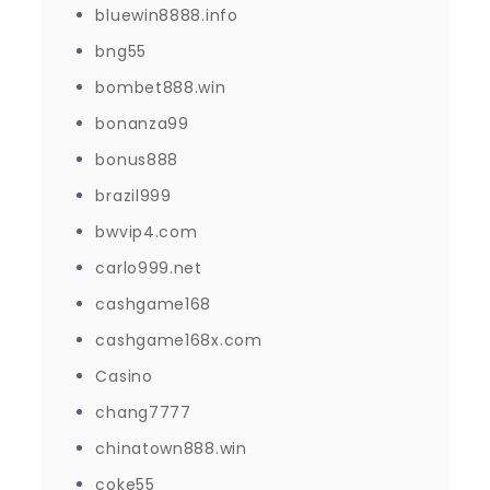
bluewin8888.info
bng55
bombet888.win
bonanza99
bonus888
brazil999
bwvip4.com
carlo999.net
cashgame168
cashgame168x.com
Casino
chang7777
chinatown888.win
coke55