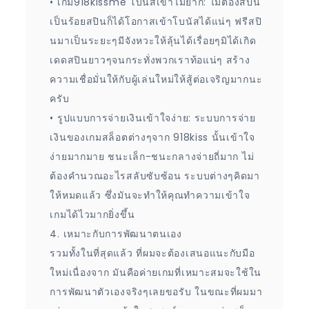
• เกม918kissme โบนัสเข้าไม่ยาก: ไม่ต้องสปิน
เป็นร้อยสปินก็ได้โอกาสเข้าโบนัสได้แน่ๆ ฟรีสปิ
นมาเป็นระยะๆมีจังหวะให้ลุ้นได้เรื่อยๆมิได้เกิด
เดดสปินยาวๆจนกระทั่งพวกเราท้อแน่ๆ สร้าง
ความเชื่อมั่นให้กับผู้เล่นใหม่ให้สู้ต่อเจริญมากนะ
ครับ
• รูปแบบการจ่ายเงินเข้าใจง่าย: ระบบการจ่าย
เงินของเกมสล็อตต่างๆจาก 918kiss นั้นเข้าใจ
ง่ายมากมาย ชนะเล็ก-ชนะกลางจ่ายถี่มาก ไม่
ต้องคำนวณอะไรสลับซับซ้อน ระบบต่างๆคิดมา
ให้หมดแล้ว ซึ่งมันจะทำให้คุณทำความเข้าใจ
เกมได้ไวมากยิ่งขึ้น
4. เหมาะกับการพัฒนาตนเอง
รวมทั้งในที่สุดแล้ว ที่ผมจะต้องเสนอแนะกับมือ
ใหม่เนื่องจาก มันคือค่ายเกมที่เหมาะสมจะใช้ใน
การพัฒนาตัวเองจริงๆเลยขอรับ ในขณะที่ผมมา