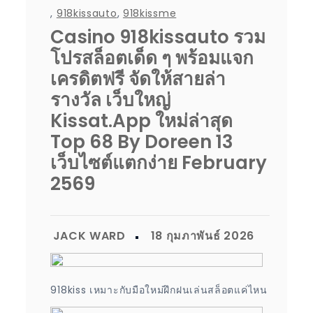
,
918kissauto
,
918kissme
Casino 918kissauto รวม
โปรสล็อตเด็ด ๆ พร้อมแจก
เครดิตฟรี จัดให้สายล่า
รางวัล เว็บใหญ่
Kissat.app ใหม่ล่าสุด
Top 68 By Doreen 13
เว็บไซต์แตกง่าย February
2569
918kiss เหมาะกับมือใหม่ฝึกฝนเล่นสล็อตแค่ไหน