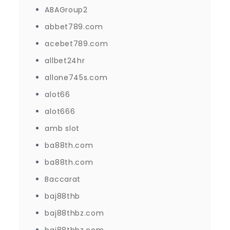
ABAGroup2
abbet789.com
acebet789.com
allbet24hr
allone745s.com
alot66
alot666
amb slot
ba88th.com
ba88th.com
Baccarat
baj88thb
baj88thbz.com
baj88thbz.com