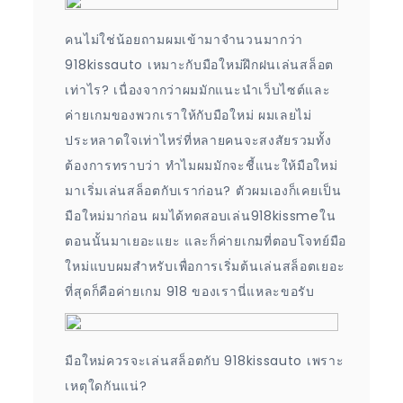
คนไม่ใช่น้อยถามผมเข้ามาจำนวนมากว่า
918kissauto เหมาะกับมือใหม่ฝึกฝนเล่นสล็อต
เท่าไร? เนื่องจากว่าผมมักแนะนำเว็บไซต์และ
ค่ายเกมของพวกเราให้กับมือใหม่ ผมเลยไม่
ประหลาดใจเท่าไหร่ที่หลายคนจะสงสัยรวมทั้ง
ต้องการทราบว่า ทำไมผมมักจะชี้แนะให้มือใหม่
มาเริ่มเล่นสล็อตกับเราก่อน? ตัวผมเองก็เคยเป็น
มือใหม่มาก่อน ผมได้ทดสอบเล่น918kissmeใน
ตอนนั้นมาเยอะแยะ และก็ค่ายเกมที่ตอบโจทย์มือ
ใหม่แบบผมสำหรับเพื่อการเริ่มต้นเล่นสล็อตเยอะ
ที่สุดก็คือค่ายเกม 918 ของเรานี่แหละขอรับ
มือใหม่ควรจะเล่นสล็อตกับ 918kissauto เพราะ
เหตุใดกันแน่?