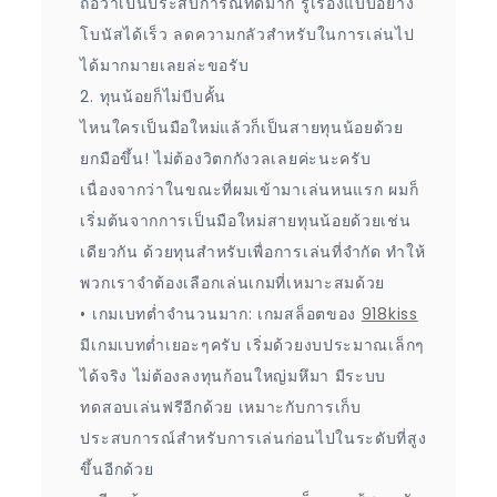
ถือว่าเป็นประสบการณ์ที่ดีมาก รู้เรื่องแบบอย่าง
โบนัสได้เร็ว ลดความกลัวสำหรับในการเล่นไป
ได้มากมายเลยล่ะขอรับ
2. ทุนน้อยก็ไม่บีบคั้น
ไหนใครเป็นมือใหม่แล้วก็เป็นสายทุนน้อยด้วย
ยกมือขึ้น! ไม่ต้องวิตกกังวลเลยค่ะนะครับ
เนื่องจากว่าในขณะที่ผมเข้ามาเล่นหนแรก ผมก็
เริ่มต้นจากการเป็นมือใหม่สายทุนน้อยด้วยเช่น
เดียวกัน ด้วยทุนสำหรับเพื่อการเล่นที่จำกัด ทำให้
พวกเราจำต้องเลือกเล่นเกมที่เหมาะสมด้วย
• เกมเบทต่ำจำนวนมาก: เกมสล็อตของ
918kiss
มีเกมเบทต่ำเยอะๆครับ เริ่มด้วยงบประมาณเล็กๆ
ได้จริง ไม่ต้องลงทุนก้อนใหญ่มหึมา มีระบบ
ทดสอบเล่นฟรีอีกด้วย เหมาะกับการเก็บ
ประสบการณ์สำหรับการเล่นก่อนไปในระดับที่สูง
ขึ้นอีกด้วย