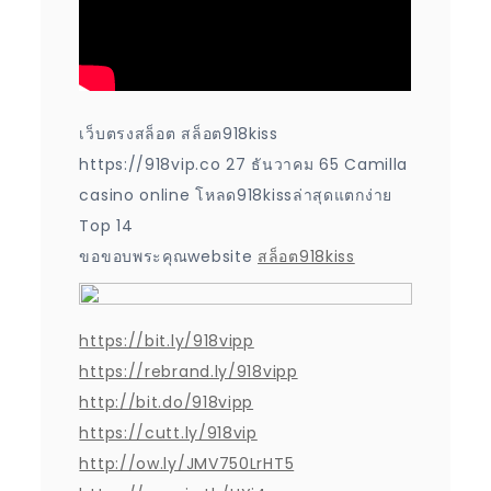
เว็บตรงสล็อต สล็อต918kiss
https://918vip.co 27 ธันวาคม 65 Camilla
casino online โหลด918kissล่าสุดแตกง่าย
Top 14
ขอขอบพระคุณwebsite
สล็อต918kiss
https://bit.ly/918vipp
https://rebrand.ly/918vipp
http://bit.do/918vipp
https://cutt.ly/918vip
http://ow.ly/JMV750LrHT5