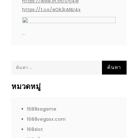
https://wow.in.th/UYj4w
https://t.co/eOk3rANU4x
…
ค้นหา
สำหรับ:
หมวดหมู่
1688sagame
1688vegasx.com
168slot