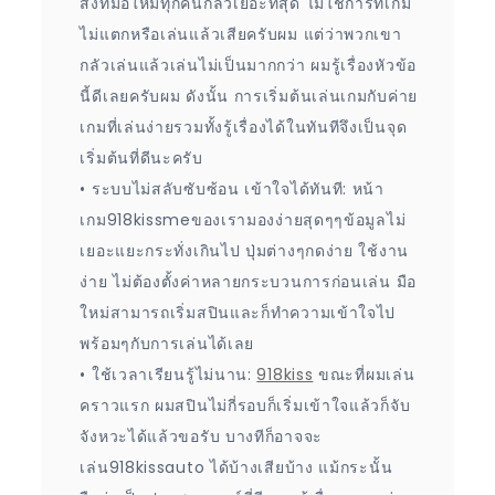
สิ่งที่มือใหม่ทุกคนกลัวเยอะที่สุด ไม่ใช่การที่เกม
ไม่แตกหรือเล่นแล้วเสียครับผม แต่ว่าพวกเขา
กลัวเล่นแล้วเล่นไม่เป็นมากกว่า ผมรู้เรื่องหัวข้อ
นี้ดีเลยครับผม ดังนั้น การเริ่มต้นเล่นเกมกับค่าย
เกมที่เล่นง่ายรวมทั้งรู้เรื่องได้ในทันทีจึงเป็นจุด
เริ่มต้นที่ดีนะครับ
• ระบบไม่สลับซับซ้อน เข้าใจได้ทันที: หน้า
เกม918kissmeของเรามองง่ายสุดๆๆข้อมูลไม่
เยอะแยะกระทั่งเกินไป ปุ่มต่างๆกดง่าย ใช้งาน
ง่าย ไม่ต้องตั้งค่าหลายกระบวนการก่อนเล่น มือ
ใหม่สามารถเริ่มสปินและก็ทำความเข้าใจไป
พร้อมๆกับการเล่นได้เลย
• ใช้เวลาเรียนรู้ไม่นาน:
918kiss
ขณะที่ผมเล่น
คราวแรก ผมสปินไม่กี่รอบก็เริ่มเข้าใจแล้วก็จับ
จังหวะได้แล้วขอรับ บางทีก็อาจจะ
เล่น918kissauto ได้บ้างเสียบ้าง แม้กระนั้น