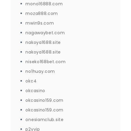
mono16888.com
moza888.com
mwin9s.com
nagawaybet.com
nakoya1688.site
nakoya1688.site
niseko168bet.com
no1huay.com
okc4
okcasino
okcasino159.com
okcasino159.com
onesiamclub.site
p2vvip