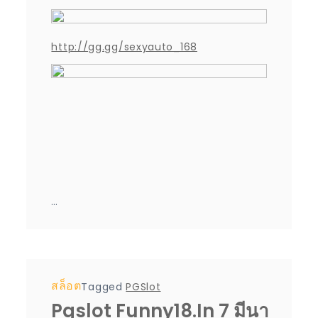
http://gg.gg/sexyauto_168
…
สล็อต
Tagged
PGSlot
Pgslot Funny18.in 7 มีนา