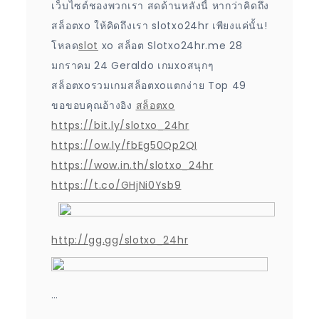
เว็บไซต์ชองพวกเรา สดด้านหลังนี้ หากว่าคิดถึง
สล็อตxo ให้คิดถึงเรา slotxo24hr เพียงแค่นั้น!
โหลด
slot
xo สล็อต Slotxo24hr.me 28
มกราคม 24 Geraldo เกมxoสนุกๆ
สล็อตxoรวมเกมสล็อตxoแตกง่าย Top 49
ขอขอบคุณอ้างอิง
สล็อตxo
https://bit.ly/slotxo_24hr
https://ow.ly/fbEg50Qp2QI
https://wow.in.th/slotxo_24hr
https://t.co/GHjNi0Ysb9
http://gg.gg/slotxo_24hr
…