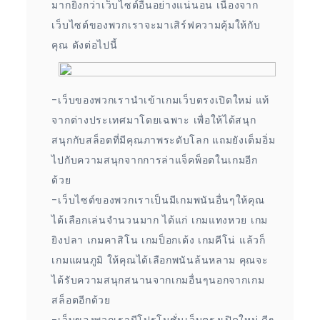
มากยิ่งกว่าเว็บไซต์อื่นอย่างแน่นอน เนื่องจาก
เว็บไซต์ของพวกเราจะมาเสิร์ฟความคุ้มให้กับ
คุณ ดังต่อไปนี้
-เว็บของพวกเรานำเข้าเกมเว็บตรงเปิดใหม่ แท้
จากต่างประเทศมาโดยเฉพาะ เพื่อให้ได้สนุก
สนุกกับสล็อตที่มีคุณภาพระดับโลก แถมยังเต็มอิ่ม
ไปกับความสนุกจากการล่าแจ็คพ็อตในเกมอีก
ด้วย
-เว็บไซต์ของพวกเราเป็นมีเกมพนันอื่นๆให้คุณ
ได้เลือกเล่นจำนวนมาก ได้แก่ เกมแทงหวย เกม
ยิงปลา เกมคาสิโน เกมป็อกเด้ง เกมคีโน่ แล้วก็
เกมแผนภูมิ ให้คุณได้เลือกพนันล้นหลาม คุณจะ
ได้รับความสนุกสนานจากเกมอื่นๆนอกจากเกม
สล็อตอีกด้วย