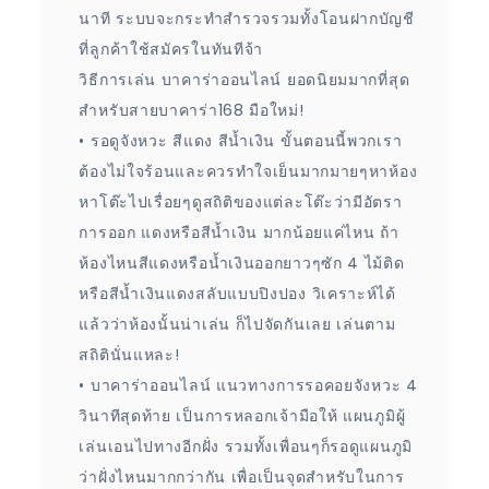
นาที ระบบจะกระทำสำรวจรวมทั้งโอนฝากบัญชี
ที่ลูกค้าใช้สมัครในทันทีจ้า
วิธีการเล่น บาคาร่าออนไลน์ ยอดนิยมมากที่สุด
สำหรับสายบาคาร่า168 มือใหม่!
• รอดูจังหวะ สีแดง สีน้ำเงิน ขั้นตอนนี้พวกเรา
ต้องไม่ใจร้อนและควรทำใจเย็นมากมายๆหาห้อง
หาโต๊ะไปเรื่อยๆดูสถิติของแต่ละโต๊ะว่ามีอัตรา
การออก แดงหรือสีน้ำเงิน มากน้อยแค่ไหน ถ้า
ห้องไหนสีแดงหรือน้ำเงินออกยาวๆซัก 4 ไม้ติด
หรือสีน้ำเงินแดงสลับแบบปิงปอง วิเคราะห์ได้
แล้วว่าห้องนั้นน่าเล่น ก็ไปจัดกันเลย เล่นตาม
สถิตินั่นแหละ!
• บาคาร่าออนไลน์ แนวทางการรอคอยจังหวะ 4
วินาทีสุดท้าย เป็นการหลอกเจ้ามือให้ แผนภูมิผู้
เล่นเอนไปทางอีกฝั่ง รวมทั้งเพื่อนๆก็รอดูแผนภูมิ
ว่าฝั่งไหนมากกว่ากัน เพื่อเป็นจุดสำหรับในการ