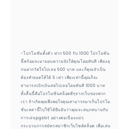
-โปรโมชั่นตั้งตัว ฝาก 500 รับ 1000 โปรโมชั่น
นี้พร้อมจะมามอบความปังให้คุณโดยทันที เพียงลุ
กนฝากวัดใจไปเลย 500 บาท และก็คุณจำเป็น
ต้องทำยอดให้ได้ 5 เท่า เพียงเท่านี้คุณก็จะ
สามารถเบิกเงินสดไปเลยโดยทันที 1000 บาท
ทั้งสิ้นนี้คือโปรโมชั่นสล็อตดีๆจากเว็บของพวก
เรา ถ้าเกิดคุณพึงพอใจคุณสามารถมาเก็บโปรโม
ชั่นเหล่านี้ไปใช้ได้ยืนยันว่าคุณจะสนุกสนานกับ
การเล่นpgslot อย่างต่อเนื่องแน่ๆ
กระบวนการสมัครสมาชิกเว็บไซต์สล็อต เพื่อเล่น