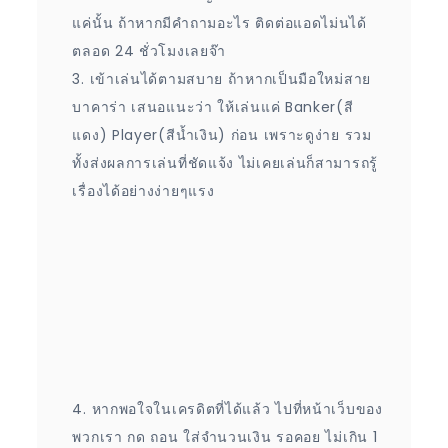
แค่นั้น ถ้าหากมีคำถามอะไร ติดต่อแอดไม่นได้
ตลอด 24 ชั่วโมงเลยจ๊า
3. เข้าเล่นได้ตามสบาย ถ้าหากเป็นมือใหม่สาย
บาคาร่า เสนอแนะว่า ให้เล่นแค่ Banker(สี
แดง) Player(สีน้ำเงิน) ก่อน เพราะดูง่าย รวม
ทั้งส่งผลการเล่นที่ชัดแจ้ง ไม่เคยเล่นก็สามารถรู้
เรื่องได้อย่างง่ายๆแรง
4. หากพอใจในเครดิตที่ได้แล้ว ไปที่หน้าเว็บของ
พวกเรา กด ถอน ใส่จำนวนเงิน รอคอย ไม่เกิน 1