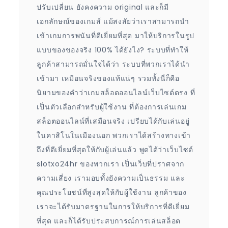
ปรับเปลี่ยน ยังคงความ original และก็มี
เอกลักษณ์ของเกมส์ แม้สงสัยว่าเราสามารถนำ
เข้าเกมการพนันที่ดีเยี่ยมที่สุด มาให้บริการในรูป
แบบของของจริง 100% ได้ยังไง? ระบบที่ทำให้
ลูกค้าสามารถมั่นใจได้ว่า ระบบที่พวกเราได้นำ
เข้ามา เหมือนจริงของแท้แน่ๆ รวมทั้งนี่ก็คือ
นิยามของคำว่าเกมสล็อตออนไลน์เว็บไซต์ตรง ที่
เป็นตัวเลือกสำหรับผู้ใช้งาน ที่ต้องการเล่นเกม
สล็อตออนไลน์ที่เสมือนจริง เปรียบได้กับเล่นอยู่
ในคาสิโนในเมืองนอก พวกเราได้สร้างทางเข้า
ถึงที่ดีเยี่ยมที่สุดให้กับผู้เล่นแล้ว พูดได้ว่าเว็บไซต์
slotxo24hr ของพวกเรา เป็นเว็บที่ปราศจาก
ความเสี่ยง เรามอบทั้งยังความเป็นธรรม และ
คุณประโยชน์ที่สูงสุดให้กับผู้ใช้งาน ลูกค้าของ
เราจะได้รับมาตรฐานในการให้บริการที่ดีเยี่ยม
ที่สุด และก็ได้รับประสบการณ์การเล่นสล็อต