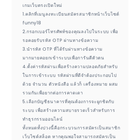
เกมเว็บตรงเปิดใหม่
1.คลิกที่เมนูลงทะเบียนสมัครสมาชิกหน้าเว็บไซต์
funny18
2.กรอกเบอร์โทรศัพท์ของคุณลงไปในระบบ เพื่อ
รอคอยรับรหัส OTP ผ่านทางข้อความ
3.นำรหัส OTP ที่ได้รับผ่านทางข้อความ
มากมายคอยกเข้าระบบเพื่อการันตีตัวตน
4.ตั้งค่ารหัสผ่านเพื่อสร้างความปลอดภัยสำหรับ
ในการเข้าระบบ รหัสผ่านที่ดีจำต้องประกอบไป
ด้วย จำนวน ตัวหนังสือ แล้วก็ เครื่องหมาย ผสม
รวมกันเพื่อยากต่อการคาดเดา
5.เลือกบัญชีธนาคารที่คุณต้องการจะผูกชิดกับ
ระบบ เพื่อสร้างความสบายรวดเร็วสำหรับการ
ทำธุรกรรมออนไลน์
ทั้งหมดทั้งปวงนี้คือกระบวนการสมัครเป็นสมาชิก
เว็บไซต์สล็อต หากคุณพอใจสามารถสมัครเป็น