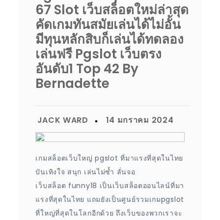
67 Slot เว็บสล็อตใหม่ล่าสุด
คัดเกมทันสมัยเล่นได้ไม่อั้น
มีทุนหลักสิบก็เล่นได้ทดลอง
เล่นฟรี Pgslot เว็บตรง
อันดับ1 Top 42 By
Bernadette
เกมสล็อตเว็บใหญ่ pgslot ที่มาแรงที่สุดในไทย
บันเทิงใจ สนุก เล่นไม่ซ้ำ ลั่นจอ
เว็บสล็อต funny18 เป็นเว็บสล็อตออนไลน์ที่มา
แรงที่สุดในไทย แถมยังเป็นศูนย์รวมเกมpgslot
ที่ใหญ่ที่สุดในโลกอีกด้วย ถึงเว็บของพวกเราจะ