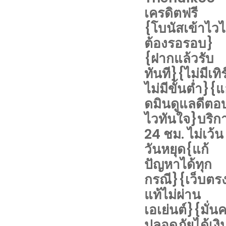
เครดิตฟรี
{โบนัสเข้าไวไ
ต้องรอรอบ}
{ฝากแล้วรับ
ทันที}{ไม่มีเทิ
ไม่มีขั้นต่ำ}{
ดมินดูแลดีตอ
ไวทันใจ}บริก
24 ชม. ไม่เว้น
วันหยุด{แก้
ปัญหาได้ทุก
กรณี}{เว็บตร
แท้ไม่ผ่าน
เอเย่นต์}{มั่น
ปลอดภัยได้เงิ