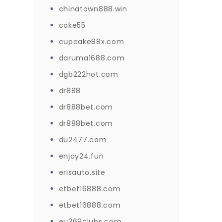
chinatown888.win
coke55
cupcake88x.com
daruma1688.com
dgb222hot.com
dr888
dr888bet.com
dr888bet.com
du2477.com
enjoy24.fun
erisauto.site
etbet16888.com
etbet16888.com
eu369clubs.com