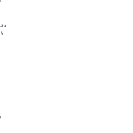
ี
ด
เงิน
ก็
น
ก-
ม