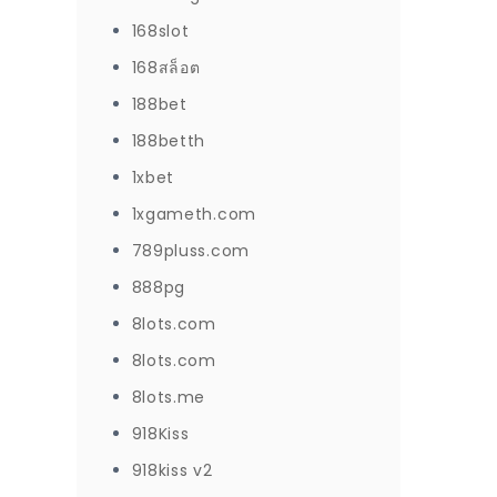
168slot
168สล็อต
188bet
188betth
1xbet
1xgameth.com
789pluss.com
888pg
8lots.com
8lots.com
8lots.me
918Kiss
918kiss v2