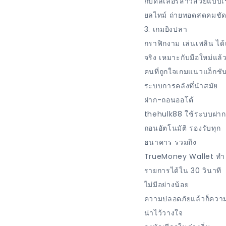
กับดีลเลอร์สาวสวยแบบเร
ยลไทม์ ถ่ายทอดสดคมชั
3. เกมยิงปลา
กราฟิกงาม เล่นเพลิน ได้
จริง เหมาะกับมือใหม่แล้ว
คนที่ถูกใจเกมแนวแอ็กชั
ระบบการคลังที่นำสมัย
ฝาก-ถอนออโต้
thehulk88 ใช้ระบบฝา
ถอนอัตโนมัติ รองรับทุก
ธนาคาร รวมถึง
TrueMoney Wallet ทำ
รายการได้ใน 30 วินาที
ไม่มีอย่างน้อย
ความปลอดภัยแล้วก็ควา
น่าไว้วางใจ