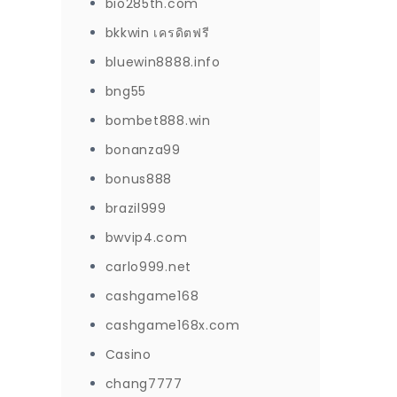
bio285th.com
bkkwin เครดิตฟรี
bluewin8888.info
bng55
bombet888.win
bonanza99
bonus888
brazil999
bwvip4.com
carlo999.net
cashgame168
cashgame168x.com
Casino
chang7777