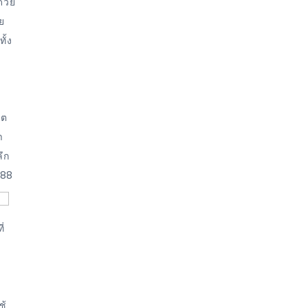
้วย
ย
ั้ง
อต
า
ึก
k88
่
ช้