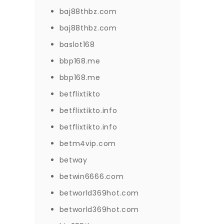
baj88thbz.com
baj88thbz.com
baslot168
bbp168.me
bbp168.me
betflixtikto
betflixtikto.info
betflixtikto.info
betm4vip.com
betway
betwin6666.com
betworld369hot.com
betworld369hot.com