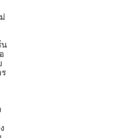
ม่
ร์น
แอ
บ
าร
ง
คง
น