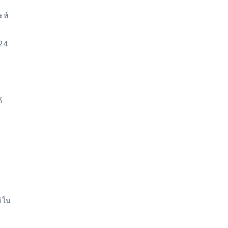
ะห์
ล
 24
์
้ใน