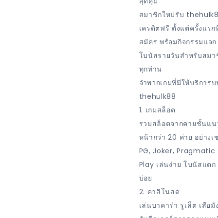
สุดคุ้ม
สมาชิกใหม่รับ thehulk
เครดิตฟรี ตั้งแต่ครั้งแรกที
สมัคร พร้อมกิจกรรมแจก
โบนัสรายวันสำหรับสมาช
ทุกท่าน
จำพวกเกมที่มีให้บริการ
thehulk88
1. เกมสล็อต
รวมสล็อตจากค่ายชั้นแน
หน้ากว่า 20 ค่าย อย่างเช
PG, Joker, Pragmatic
Play เล่นง่าย โบนัสแตก
บ่อย
2. คาสิโนสด
เล่นบาคาร่า รูเล็ต เสือม