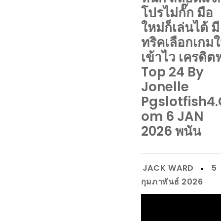
โปรไม่กั๊ก มือ
ใหม่ก็เล่นได้ มี
ทริคเลือกเกมใ
เข้าไว เครดิตฟ
Top 24 By
Jonelle
Pgslotfish4.
Om 6 JAN
2026 พนัน