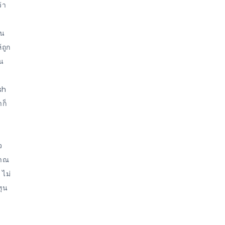
่า
ัน
้ถูก
อน
่
sh
าก็
า
จ
มาณ
 ไม่
ทุน