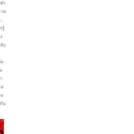
วทำ
ลาย
า…
รู้
ึง
ลับ
คืน
่น
้า
้ม
ิน
่กัน