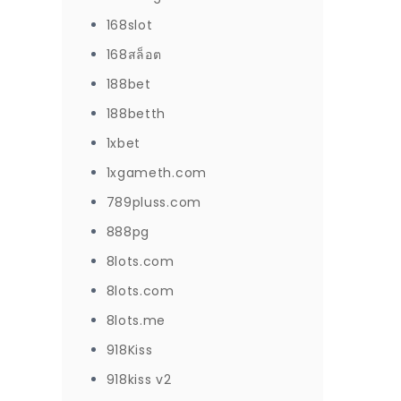
168slot
168สล็อต
188bet
188betth
1xbet
1xgameth.com
789pluss.com
888pg
8lots.com
8lots.com
8lots.me
918Kiss
918kiss v2