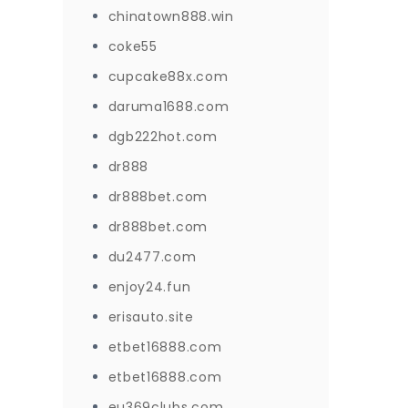
chinatown888.win
coke55
cupcake88x.com
daruma1688.com
dgb222hot.com
dr888
dr888bet.com
dr888bet.com
du2477.com
enjoy24.fun
erisauto.site
etbet16888.com
etbet16888.com
eu369clubs.com