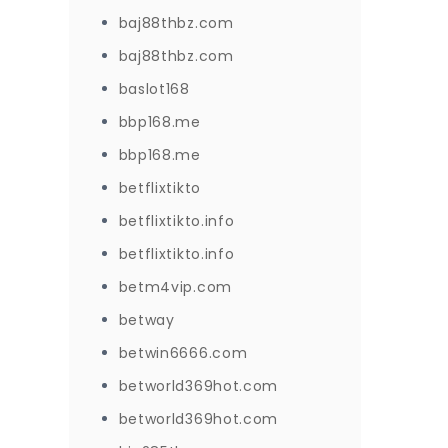
baj88thbz.com
baj88thbz.com
baslot168
bbp168.me
bbp168.me
betflixtikto
betflixtikto.info
betflixtikto.info
betm4vip.com
betway
betwin6666.com
betworld369hot.com
betworld369hot.com