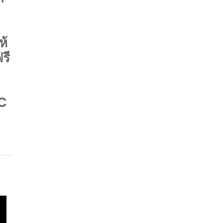
ห้
รี
c