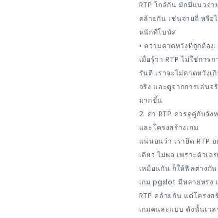
RTP ใกล้กัน มักมีแนวจ่า
คล้ายกัน เช่นจ่ายถี่ หรือ
หนักที่โบนัส
• ความคาดหวังที่ถูกต้อง:
เมื่อรู้ว่า RTP ไม่ใช่การก
รันตี เราจะไม่คาดหวังเก
จริง และดูจากการเล่นจร
มากขึ้น
2. ค่า RTP ควรดูคู่กับจัง
และโครงสร้างเกม
แน่นอนว่า เรายึด RTP อ
เดียว ไม่พอ เพราะตัวเล
เหมือนกัน ก็ให้ฟีลต่างกัน
เกม pgslot มีหลายทรง 
RTP คล้ายกัน แต่โครงสร
เกมคนละแบบ ดังนั้นเวล