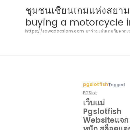
Skip
ชุมชนเซียนเกมแห่งสยามปร
to
buying a motorcycle i
content
https://sawadeesiam.com มาร่วมเล่นเกมกับพวกเรา พ
pgslotfish
Tagged
PGSlot
เว็บแม่
Pgslotfish
Websiteแจก
หนัก สล็อตแจ