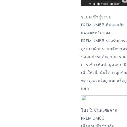
ระบบเข้าสู่ระบบ
PREMIUM66 ที่ปลอดภัย
แพลตฟอร์มของ
PREMIUM66 รองรับการเ
สู่ระบบด้วยระบบรักษาค
ปลอดภัยระดับสากล รวมท
การเข้ารหัสข้อมูลแบบ S
เพื่อให้เชื่อมั่นได้ว่าทุกข้อ
ของคุณจะไม่ถูกเผยหรือถ
แฮก
โปรโมชั่นพิเศษจาก
PREMIUM66
เมื่อคุณเข้าร่วมกับ