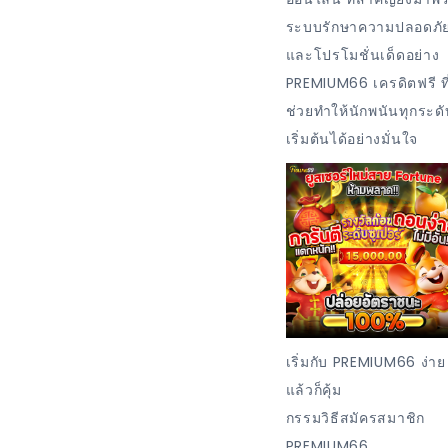
ระบบรักษาความปลอดภัย
และโปรโมชั่นเด็ดอย่าง
PREMIUM66 เครดิตฟรี ที
ช่วยทำให้นักพนันทุกระดั
เริ่มต้นได้อย่างมั่นใจ
เริ่มกับ PREMIUM66 ง่าย
แล้วก็คุ้ม
กรรมวิธีสมัครสมาชิก
PREMIUM66