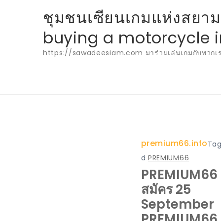
Skip
ชุมชนเซียนเกมแห่งสยามปร
to
buying a motorcycle i
content
https://sawadeesiam.com มาร่วมเล่นเกมกับพวกเรา พ
premium66.info
Ta
d
PREMIUM66
PREMIUM66
สมัคร 25
September
PREMIUM66