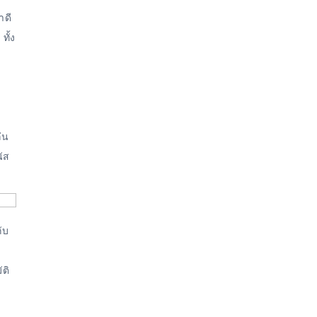
ำดี
ทั้ง
่น
นัส
ับ
ติ