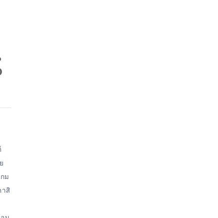
น
p
์
ย
เกม
คาสิ
้อม