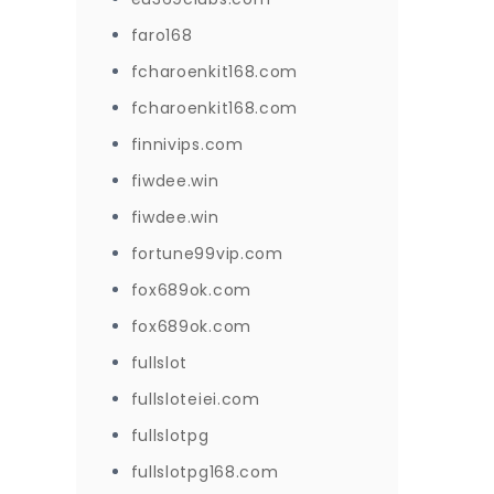
faro168
fcharoenkit168.com
fcharoenkit168.com
finnivips.com
fiwdee.win
fiwdee.win
fortune99vip.com
fox689ok.com
fox689ok.com
fullslot
fullsloteiei.com
fullslotpg
fullslotpg168.com