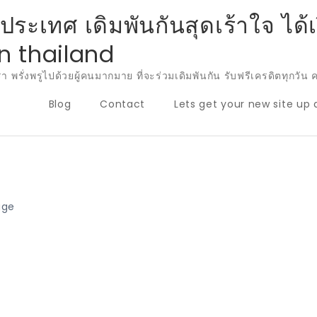
ะเทศ เดิมพันกันสุดเร้าใจ ได้เง
n thailand
รั่งพรูไปด้วยผู้คนมากมาย ที่จะร่วมเดิมพันกัน รับฟรีเครดิตทุกว
Blog
Contact
Lets get your new site up 
gge