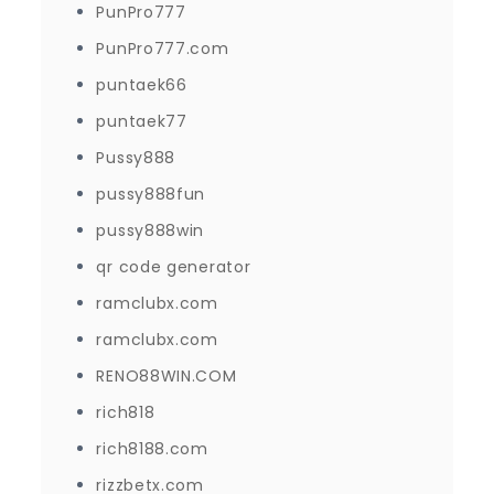
PunPro777
PunPro777.com
puntaek66
puntaek77
Pussy888
pussy888fun
pussy888win
qr code generator
ramclubx.com
ramclubx.com
RENO88WIN.COM
rich818
rich8188.com
rizzbetx.com