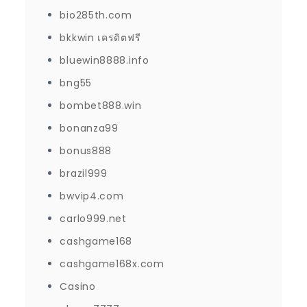
bio285th.com
bkkwin เครดิตฟรี
bluewin8888.info
bng55
bombet888.win
bonanza99
bonus888
brazil999
bwvip4.com
carlo999.net
cashgame168
cashgame168x.com
Casino