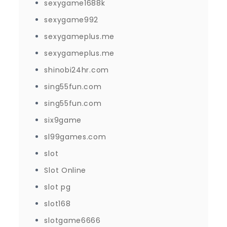
sexygame1688k
sexygame992
sexygameplus.me
sexygameplus.me
shinobi24hr.com
sing55fun.com
sing55fun.com
six9game
sl99games.com
slot
Slot Online
slot pg
slot168
slotgame6666