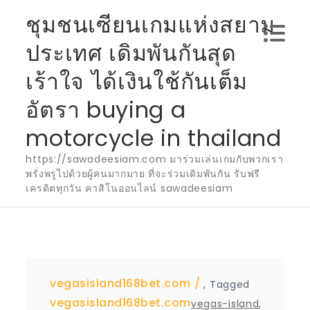
Skip
ชุมชนเซียนเกมแห่งสยาม
to
ประเทศ เดิมพันกันสุด
content
เร้าใจ ได้เงินใช้กันเต็ม
อัตรา buying a
motorcycle in thailand
https://sawadeesiam.com มาร่วมเล่นเกมกับพวกเรา
พรั่งพรูไปด้วยผู้คนมากมาย ที่จะร่วมเดิมพันกัน รับฟรี
เครดิตทุกวัน คาสิโนออนไลน์ sawadeesiam
vegasisland168bet.com
,
Tagged
vegasisland168bet.com
vegas-island
,