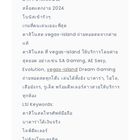
สล็อตแตกง่าย 2024
โบนัสเข้ารัวๆ
เกมที่คนเล่นเยอะที่สุด
คาสิโนสด vegas-island ถ่ายทอดสดจากค่าย
แท้
คาสิโนสด ที่ vegas-island ให้บริการโดยค่าย
สุดยอด อย่างเช่น SA Gaming, AE Sexy,
Evolution,
vegas-island
Dream Gaming
ถ่ายทอดสดทุกโต๊ะ เล่นได้ทั้งยัง บาคาร่า, ไฮโล,
เสือมังกร, รูเล็ต พร้อมดีลเลอร์สาวสวยให้บริการ
ทุกห้อง
LSI Keywords:
คาสิโนสดโทรศัพท์มือถือ
บาคาร่าได้เงินจริง
ไลฟ์ดีลเลอร์
ไม่ต้องโยกเครดิต