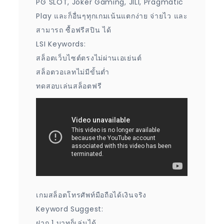
PG SLOT, Joker Gaming, JILI, Pragmatic
Play และก็อื่นๆทุกเกมเน้นแตกง่าย จ่ายไว และ
สามารถ ซื้อฟรีสปิน ได้
LSI Keywords:
สล็อตเว็บไซต์ตรงไม่ผ่านเอเย่นต์
สล็อตวอเลทไม่มีขั้นต่ำ
ทดสอบเล่นสล็อตฟรี
เกมสล็อตโทรศัพท์มือถือได้เงินจริง
Keyword Suggest:
ฝาก 1 บาทก็เล่นได้