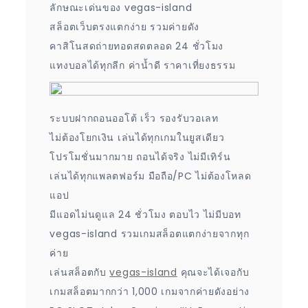
ลักษณะเด่นของ vegas-island
สล็อตเว็บตรงแตกง่าย รวมค่ายดัง
คาสิโนสดถ่ายทอดสดตลอด 24 ชั่วโมง
แทงบอลได้ทุกลีก ค่าน้ำดี ราคาเที่ยงธรรม
ระบบฝากถอนออโต้ เร็ว รองรับวอเลท
ไม่ต้องโยกเงิน เล่นได้ทุกเกมในยูสเดียว
โปรโมชั่นมากมาย ถอนได้จริง ไม่มีเทิร์น
เล่นได้ทุกแพลตฟอร์ม มือถือ/PC ไม่ต้องโหลด
แอป
มีแอดไม่นดูแล 24 ชั่วโมง ตอบไว ไม่มีบอท
vegas-island รวมเกมสล็อตแตกง่ายจากทุก
ค่าย
เล่นสล็อตกับ
vegas-island
คุณจะได้เจอกับ
เกมสล็อตมากกว่า 1,000 เกมจากค่ายดังอย่าง