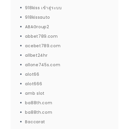
918kiss เข้าสู่ระบบ
918kissauto
ABAGroup2
abbet789.com
acebet789.com
allbet24hr
allone745s.com
alot66
alot666
amb slot
ba88th.com
ba88th.com
Baccarat