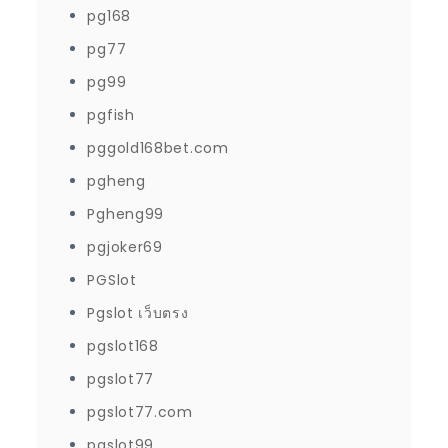
pg168
pg77
pg99
pgfish
pggold168bet.com
pgheng
Pgheng99
pgjoker69
PGSlot
Pgslot เว็บตรง
pgslot168
pgslot77
pgslot77.com
pgslot99