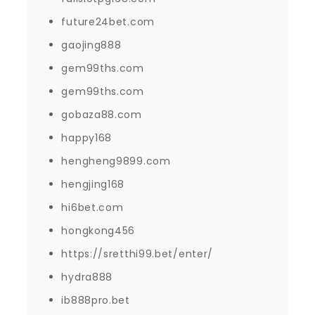
future24bet.com
gaojing888
gem99ths.com
gem99ths.com
gobaza88.com
happy168
hengheng9899.com
hengjing168
hi6bet.com
hongkong456
https://sretthi99.bet/enter/
hydra888
ib888pro.bet