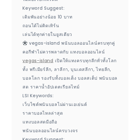
Keyword Suggest:
เดิมพันอย่างน้อย 10 บาท
ถอนได้ไม่ติดเทิร์น
เล่นได้ทุกค่ายในยูสเดียว
vegas-island พนันบอลออนไลน์ครบทุกคู่
คอกีฬาไม่ควรพลาดกับ แทงบอลออนไลน์
vegas-island
เปิดให้แทงครบทุกลีกทั่วทั้งโลก
ทั้ง พรีเมียร์ลีก, ลาลีกา, บุนเดสลีกา, ไทยลีก,
บอลโลก รองรับทั้งบอลเต็ง บอลสเต็ป พนันบอล
สด ราคาน้ำอัปเดตเรียลไทม์
LSI Keywords:
เว็บไซต์พนันบอลไม่ผ่านเอเย่นต์
ราคาบอลไหลล่าสุด
แทงบอลสดมือถือ
พนันบอลออนไลน์ครบวงจร
Keyword Suggest: