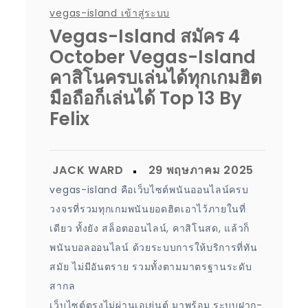
vegas-island เข้าสู่ระบบ
Vegas-Island สมัคร 4
October Vegas-Island
คาสิโนครบเล่นได้ทุกเกมฮิต
มือถือก็เล่นได้ Top 13 By
Felix
vegas-island คือเว็บไซต์พนันออนไลน์ครบ
วงจรที่รวมทุกเกมพนันยอดฮิตเอาไว้ภายในที่
เดียว ทั้งยัง สล็อตออนไลน์, คาสิโนสด, แล้วก็
พนันบอลออนไลน์ ด้วยระบบการให้บริการที่ทัน
สมัย ไม่มีอันตราย รวมทั้งตามมาตรฐานระดับ
สากล
เว็บไซต์ตรงไม่ผ่านเอเย่นต์ มาพร้อม ระบบฝาก-