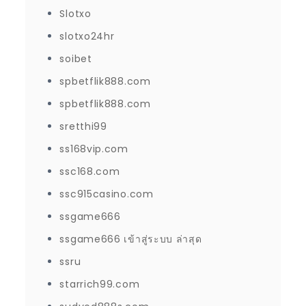
Slotxo
slotxo24hr
soibet
spbetflik888.com
spbetflik888.com
sretthi99
ss168vip.com
ssc168.com
ssc915casino.com
ssgame666
ssgame666 เข้าสู่ระบบ ล่าสุด
ssru
starrich99.com