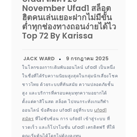
November Ufad1 สล็อต
ฮิตคนเล่นเยอะฝากไม่มีขั้น
ต่ำทุกช่องทางถอนง่ายได้ไว
Top 72 By Karissa
ในโลกของการเดิมพันออนไลน์ ufad1 เป็นหนึ่ง
ในชื่อที่ได้รับความนิยมสูงสุดในกลุ่มนักเสี่ยงโชค
ชาวไทย ด้วยระบบที่ทันสมัย ความปลอดภัยชั้น
สูง และบริการที่ครอบคลุมทุกความอยากได้
ตั้งแต่คาสิโนสด สล็อต ไปจนกระทั่งเกมกีฬา
ออนไลน์ ข้อดีของ ufad1 อยู่ที่ระบบ
ufad1
สมัคร
ที่ไม่ซับซ้อน การ ufad1 เข้าสู่ระบบ ที่
รวดเร็ว และก็โปรโมชั่น ufad1 เครดิตฟรี ที่ให้
คุณเริ่มต้นได้โดยไม่ต้องลงทุน