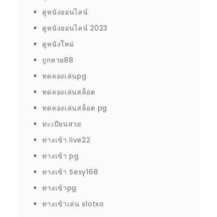
ดูหนังออนไลน์
ดูหนังออนไลน์ 2023
ดูหนังใหม่
ถูกหวย88
ทดลองเล่นpg
ทดลองเล่นสล็อต
ทดลองเล่นสล็อต pg
ทะเบียนสวย
ทางเข้า live22
ทางเข้า pg
ทางเข้า Sexy168
ทางเข้าpg
ทางเข้าเล่น slotxo