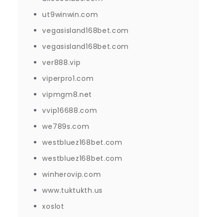
ut9winwin.com
vegasisland168bet.com
vegasisland168bet.com
ver888.vip
viperpro1.com
vipmgm8.net
vvip16688.com
we789s.com
westbluez168bet.com
westbluez168bet.com
winherovip.com
www.tuktukth.us
xoslot