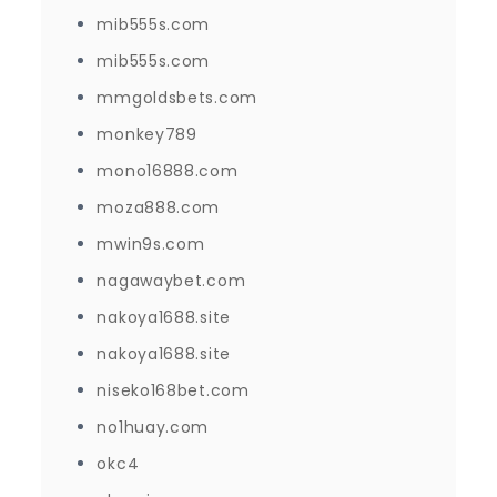
mib555s.com
mib555s.com
mmgoldsbets.com
monkey789
mono16888.com
moza888.com
mwin9s.com
nagawaybet.com
nakoya1688.site
nakoya1688.site
niseko168bet.com
no1huay.com
okc4