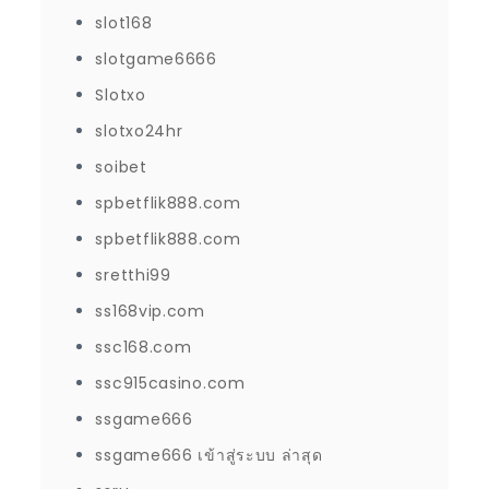
slot168
slotgame6666
Slotxo
slotxo24hr
soibet
spbetflik888.com
spbetflik888.com
sretthi99
ss168vip.com
ssc168.com
ssc915casino.com
ssgame666
ssgame666 เข้าสู่ระบบ ล่าสุด