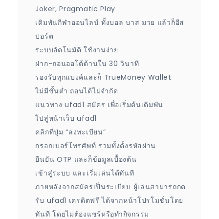
Joker, Pragmatic Play
เดิมพันกีฬาออนไลน์ ทั้งบอล บาส มวย แล้วก็อีส
ปอร์ต
ระบบอัตโนมัติ ใช้งานง่าย
ฝาก-ถอนออโต้ด้านใน 30 วินาที
รองรับทุกแบงค์และก็ TrueMoney Wallet
ไม่มีขั้นต่ำ ถอนได้ไม่จำกัด
แนวทาง ufad1 สมัคร เพื่อเริ่มต้นเดิมพัน
ไปสู่หน้าเว็บ ufad1
คลิกที่ปุ่ม “ลงทะเบียน”
กรอกเบอร์โทรศัพท์ รวมทั้งตั้งรหัสผ่าน
ยืนยัน OTP และก็ข้อมูลเบื้องต้น
เข้าสู่ระบบ และเริ่มเล่นได้ทันที
ภายหลังจากสมัครเป็นระเบียบ ผู้เล่นสามารถกด
รับ ufad1 เครดิตฟรี ได้จากหน้าโปรโมชั่นโดย
ทันที โดยไม่ต้องแชร์หรือทำกิจกรรม