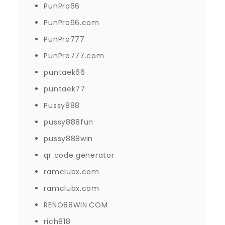
PunPro66
PunPro66.com
PunPro777
PunPro777.com
puntaek66
puntaek77
Pussy888
pussy888fun
pussy888win
qr code generator
ramclubx.com
ramclubx.com
RENO88WIN.COM
rich818