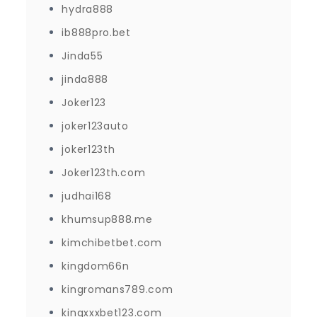
hydra888
ib888pro.bet
Jinda55
jinda888
Joker123
joker123auto
joker123th
Joker123th.com
judhai168
khumsup888.me
kimchibetbet.com
kingdom66n
kingromans789.com
kingxxxbet123.com