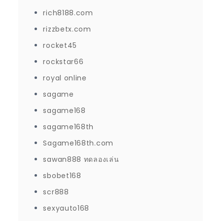
rich8188.com
rizzbetx.com
rocket45
rockstar66
royal online
sagame
sagame168
sagame168th
Sagame168th.com
sawan888 ทดลองเล่น
sbobet168
scr888
sexyauto168