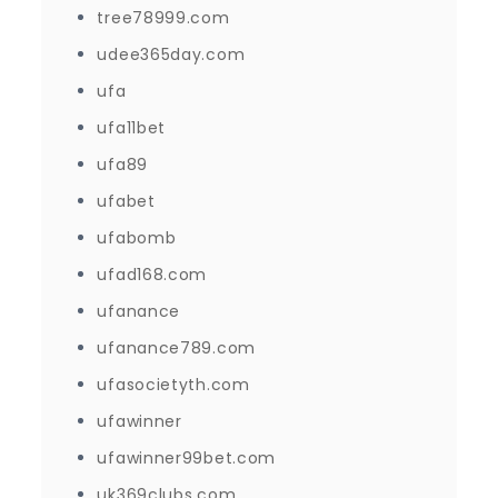
tree78999.com
udee365day.com
ufa
ufa11bet
ufa89
ufabet
ufabomb
ufad168.com
ufanance
ufanance789.com
ufasocietyth.com
ufawinner
ufawinner99bet.com
uk369clubs.com