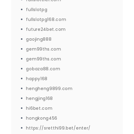
fullslotpg
fullslotpg168.com
future24bet.com
gaojing888
gem99ths.com
gem99ths.com
gobaza88.com
happy168
hengheng9899.com
hengjing168
hi6bet.com
hongkong456
https://sretthi99.bet/enter/