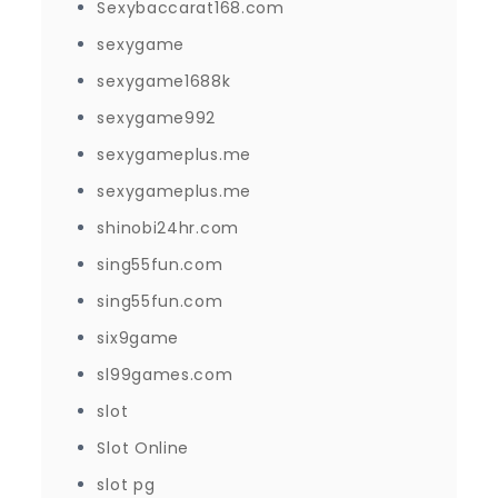
Sexybaccarat168.com
sexygame
sexygame1688k
sexygame992
sexygameplus.me
sexygameplus.me
shinobi24hr.com
sing55fun.com
sing55fun.com
six9game
sl99games.com
slot
Slot Online
slot pg