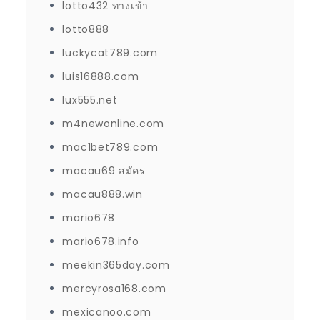
lotto432 ทางเข้า
lotto888
luckycat789.com
luis16888.com
lux555.net
m4newonline.com
mac1bet789.com
macau69 สมัคร
macau888.win
mario678
mario678.info
meekin365day.com
mercyrosa168.com
mexicanoo.com