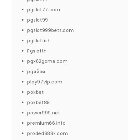
pgslot77.com
pgslot99
pgslot999bets.com
pgslotfish
Pgslotth
pgx62game.com
pgสล็อต
play97vip.com
pokbet
pokbet88
power999.net
premium66.info
proded888x.com