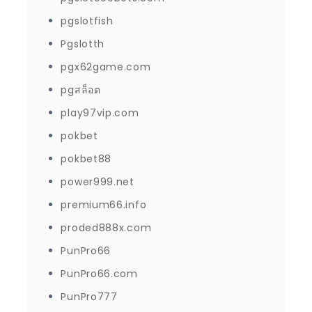
pgslotfish
Pgslotth
pgx62game.com
pgสล็อต
play97vip.com
pokbet
pokbet88
power999.net
premium66.info
proded888x.com
PunPro66
PunPro66.com
PunPro777