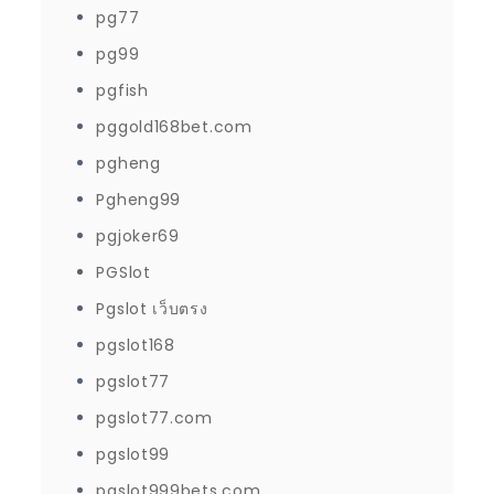
pg77
pg99
pgfish
pggold168bet.com
pgheng
Pgheng99
pgjoker69
PGSlot
Pgslot เว็บตรง
pgslot168
pgslot77
pgslot77.com
pgslot99
pgslot999bets.com