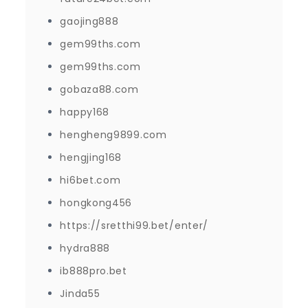
gaojing888
gem99ths.com
gem99ths.com
gobaza88.com
happy168
hengheng9899.com
hengjing168
hi6bet.com
hongkong456
https://sretthi99.bet/enter/
hydra888
ib888pro.bet
Jinda55