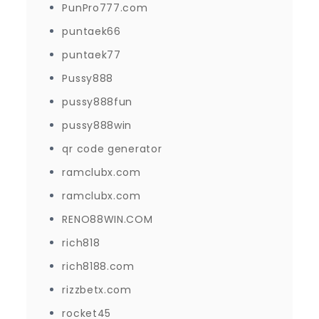
PunPro777.com
puntaek66
puntaek77
Pussy888
pussy888fun
pussy888win
qr code generator
ramclubx.com
ramclubx.com
RENO88WIN.COM
rich818
rich8188.com
rizzbetx.com
rocket45