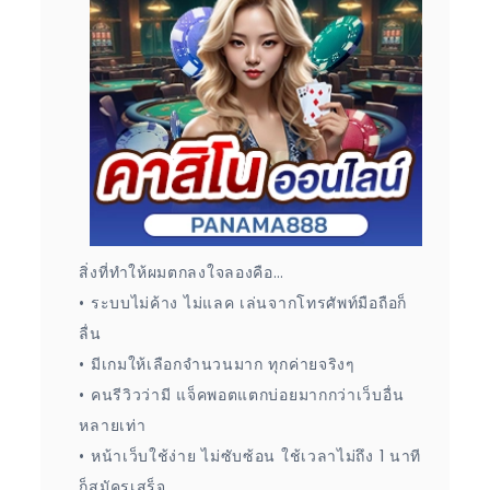
สิ่งที่ทำให้ผมตกลงใจลองคือ…
• ระบบไม่ค้าง ไม่แลค เล่นจากโทรศัพท์มือถือก็
ลื่น
• มีเกมให้เลือกจำนวนมาก ทุกค่ายจริงๆ
• คนรีวิวว่ามี แจ็คพอตแตกบ่อยมากกว่าเว็บอื่น
หลายเท่า
• หน้าเว็บใช้ง่าย ไม่ซับซ้อน ใช้เวลาไม่ถึง 1 นาที
ก็สมัครเสร็จ