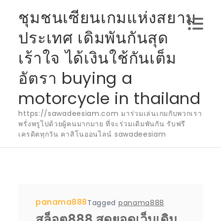
Skip
ชุมชนเซียนเกมแห่งสยาม
to
ประเทศ เดิมพันกันสุด
content
เร้าใจ ได้เงินใช้กันเต็ม
อัตรา buying a
motorcycle in thailand
https://sawadeesiam.com มาร่วมเล่นเกมกับพวกเรา
พรั่งพรูไปด้วยผู้คนมากมาย ที่จะร่วมเดิมพันกัน รับฟรี
เครดิตทุกวัน คาสิโนออนไลน์ sawadeesiam
panama888
Tagged
panama888
สล็อต888 สุดยอดเว็บเดิม