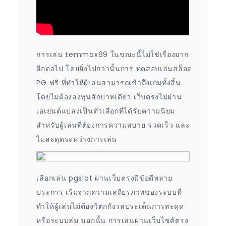
การเล่น temmax69 ในขณะนี้ไม่ใช่เรื่องยาก
อีกต่อไป โดยยิ่งไปกว่านั้นการ ทดสอบเล่นสล็อต
PG ฟรี ที่ทำให้ผู้เล่นสามารถเข้าถึงเกมทั้งสิ้น
โดยไม่ต้องลงทุนสักบาทเดียว เว็บตรงไม่ผ่าน
เอเย่นต์แปลงเป็นตัวเลือกที่ได้รับความนิยม
สำหรับผู้เล่นที่ต้องการความสบาย รวดเร็ว และ
ไม่สะดุดระหว่างการเล่น
เลือกเล่น pgslot ผ่านเว็บตรงมีข้อดีหลาย
ประการ เริ่มจากความเสถียรภาพของระบบที่
ทำให้ผู้เล่นไม่ต้องวิตกกังวลประเด็นการสะดุด
หรือระบบล่ม นอกนั้น การเล่นผ่านเว็บไซต์ตรง