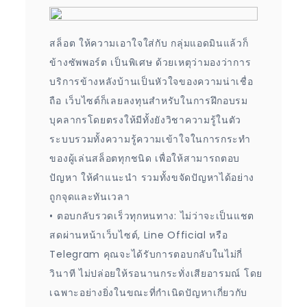
สล็อต ให้ความเอาใจใส่กับ กลุ่มแอดมินแล้วก็
ข้างซัพพอร์ต เป็นพิเศษ ด้วยเหตุว่ามองว่าการ
บริการข้างหลังบ้านเป็นหัวใจของความน่าเชื่อ
ถือ เว็บไซต์ก็เลยลงทุนสำหรับในการฝึกอบรม
บุคลากรโดยตรงให้มีทั้งยังวิชาความรู้ในตัว
ระบบรวมทั้งความรู้ความเข้าใจในการกระทำ
ของผู้เล่นสล็อตทุกชนิด เพื่อให้สามารถตอบ
ปัญหา ให้คำแนะนำ รวมทั้งขจัดปัญหาได้อย่าง
ถูกจุดและทันเวลา
• ตอบกลับรวดเร็วทุกหนทาง: ไม่ว่าจะเป็นแชต
สดผ่านหน้าเว็บไซต์, Line Official หรือ
Telegram คุณจะได้รับการตอบกลับในไม่กี่
วินาที ไม่ปล่อยให้รอนานกระทั่งเสียอารมณ์ โดย
เฉพาะอย่างยิ่งในขณะที่กำเนิดปัญหาเกี่ยวกับ