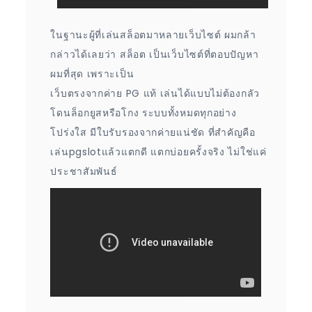
ในฐานะผู้ที่เล่นสล็อตมาหลายเว็บไซต์ ผมกล้า
กล่าวได้เลยว่า สล็อต เป็นเว็บไซต์ที่ตอบปัญหา
ผมที่สุด เพราะเป็น
เว็บตรงจากค่าย PG แท้ เล่นได้แบบไม่ต้องกลัว
โดนล็อกยูสหรือโกง ระบบทั้งหมดทุกอย่าง
โปร่งใส มีใบรับรองจากค่ายแน่ชัด ที่สำคัญคือ
เล่นpgslotแล้วแตกดี แตกบ่อยครั้งจริง ไม่ใช่แค่
ประชาสัมพันธ์