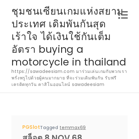
Skip
ชุมชนเซียนเกมแห่งสยาม
to
ประเทศ เดิมพันกันสุด
content
เร้าใจ ได้เงินใช้กันเต็ม
อัตรา buying a
motorcycle in thailand
https://sawadeesiam.com มาร่วมเล่นเกมกับพวกเรา
พรั่งพรูไปด้วยผู้คนมากมาย ที่จะร่วมเดิมพันกัน รับฟรี
เครดิตทุกวัน คาสิโนออนไลน์ sawadeesiam
PGSlot
Tagged
temmax69
สล็อต 8 NOV 68