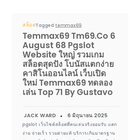
สล็อต
Tagged
temmax69
Temmax69 Tm69.co 6
August 68 Pgslot
Website ใหญ่ รวมเกม
สล็อตสุดปัง โบนัสแตกง่าย
คาสิโนออนไลน์ เว็บเปิด
ใหม่ Temmax69 ทดลอง
เล่น Top 71 By Gustavo
pgslot เว็บไซต์สล็อตที่คนเล่นจริงยอมรับ แตก
ง่าย จ่ายเร็ว รวมค่ายแท้ บริการเกินมาตรฐาน