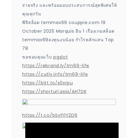
จ่ายจริง และพร้อมมอบประสบการณ์สุดพิเศษให้
คุณทุกวัน
พีจีสล็อต temmax69 couppie.com 19
October 2025 Marquis ยืน 1 เรื่องเกมสล็อต
temmax69ลงทุนงบน้อย กำไรหลักแสน Top
78
ขอขอบคุณเว็บ
pgslot
https://rebrand.ly/tm69-life
https://cutly.info/tm69-life
https://bitt.to/s0xrpu
https://shorturl.asia/AH7DK
https://t.co/bSyFI1Y2D6