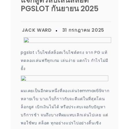
แจกสูตรลับเล่นสล็อต
PGSLOT กันยายน 2025
pgslot เว็บไซต์สล็อตเว็บไซต์ตรง จาก PG แท้
ทดลองเล่นฟรีทุกเกม เล่นง่าย แตกไว กำไรไม่มี
ยั้ง
ผมเคยเป็นอีกคนหนึ่งที่ลองเล่นtemmax69จาก
หลายเว็บ บางเว็บก็ราวกับจะดีแต่ในที่สุดโดน
ล็อกยูส เบิกเงินไม่ได้ หรือประสบเจอกับปัญหา
บริการช้า จนถึงบางทีผมแทบเลิกเล่นไปเลย แต่
พอใช้พบ สล็อต ทุกอย่างแปรไปอย่างสิ้นเชิง