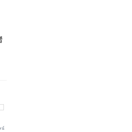
ี
ลน์