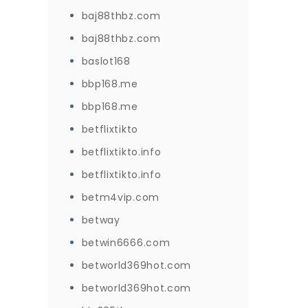
baj88thbz.com
baj88thbz.com
baslot168
bbp168.me
bbp168.me
betflixtikto
betflixtikto.info
betflixtikto.info
betm4vip.com
betway
betwin6666.com
betworld369hot.com
betworld369hot.com