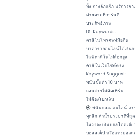
ทั้ง กางล็กแจ็ก บริการจา
ค่ายตามที่การันตี
ประสิทธิภาพ
LSI Keywords:
คาสิโนโทรศัพท์มือถือ
บาคาร่าออนไลน์ได้เงินจ
ไลฟ์คาสิโนไม่ล็อกยูส
คาสิโนเว็บไซต์ตรง
Keyword Suggest:
พนันขั้นต่ำ 10 บาท
ถอนง่ายไม่ติดเทิร์น
ไม่ต้องโยกเงิน
พนันบอลออนไลน์ คร
ทุกลีก ค่าน้ำประปาดีที่สุ
ไม่ว่าจะเป็นบอลโดดเดี่ย
บอลสเต็ป หรือแทงบอลส