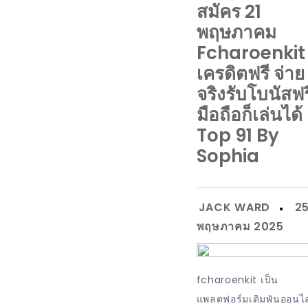
สมัคร 21
พฤษภาคม
Fcharoenkit
เครดิตฟรี จ่าย
จริงรับโบนัสฟร
มือถือก็เล่นได้
Top 91 By
Sophia
fcharoenkit เป็น
แพลตฟอร์มเดิมพันออนไ