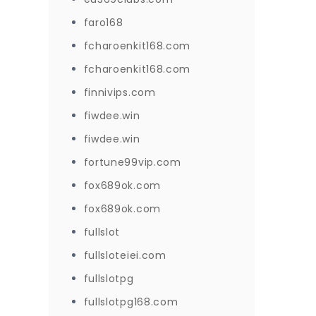
faro168
fcharoenkit168.com
fcharoenkit168.com
finnivips.com
fiwdee.win
fiwdee.win
fortune99vip.com
fox689ok.com
fox689ok.com
fullslot
fullsloteiei.com
fullslotpg
fullslotpg168.com