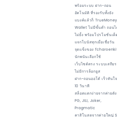
พร้อมระบบ ฝาก-ถอน
อัตโนมัติ ที่รองรับทั้งยัง
แบงค์แล้วก็ TrueMone
Wallet ไม่มีขั้นต่ำ ถอนไ
ไม่ยั้ง พร้อมโปรโมชั่นเด็
แจกโบนัสทุกเมื่อเชื่อวัน
จุดแข็งของ fcharoenkit 
นักพนันเลือกใช้
เว็บไซต์ตรง ระบบเสถียร
ไม่มีการล็อกยูส
ฝาก-ถอนออโต้ เร็วทันใ
10 วินาที
สล็อตแตกง่ายจากค่ายดัง
PG, JILI, Joker,
Pragmatic
คาสิโนสดจากค่ายใหญ่ 