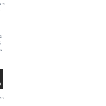
เภท
ต
ห้
์
่น
ทุก