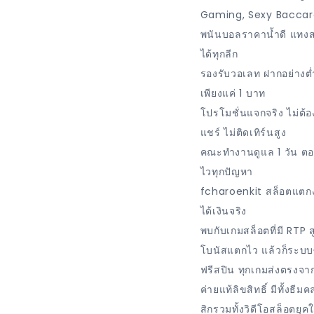
Gaming, Sexy Baccar
พนันบอลราคาน้ำดี แทง
ได้ทุกลีก
รองรับวอเลท ฝากอย่างต่
เพียงแค่ 1 บาท
โปรโมชั่นแจกจริง ไม่ต้อ
แชร์ ไม่ติดเทิร์นสูง
คณะทำงานดูแล 1 วัน ต
ไวทุกปัญหา
fcharoenkit สล็อตแตกง
ได้เงินจริง
พบกับเกมสล็อตที่มี RTP ส
โบนัสแตกไว แล้วก็ระบบซ
ฟรีสปิน ทุกเกมส่งตรงจา
ค่ายแท้ลิขสิทธิ์ มีทั้งธีม
สิกรวมทั้งวิดีโอสล็อตยุคใ