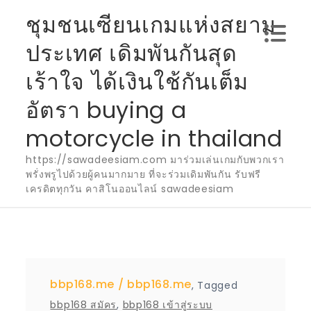
Skip
ชุมชนเซียนเกมแห่งสยาม
to
ประเทศ เดิมพันกันสุด
content
เร้าใจ ได้เงินใช้กันเต็ม
อัตรา buying a
motorcycle in thailand
https://sawadeesiam.com มาร่วมเล่นเกมกับพวกเรา
พรั่งพรูไปด้วยผู้คนมากมาย ที่จะร่วมเดิมพันกัน รับฟรี
เครดิตทุกวัน คาสิโนออนไลน์ sawadeesiam
bbp168.me
bbp168.me
,
Tagged
bbp168 สมัคร
,
bbp168 เข้าสู่ระบบ