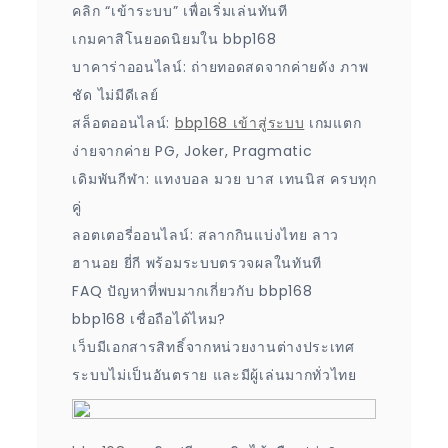
คลิก “เข้าระบบ” เพื่อเริ่มเล่นทันที
เกมคาสิโนยอดนิยมใน bbp168
บาคาร่าออนไลน์: ถ่ายทอดสดจากค่ายดัง ภาพ
ชัด ไม่มีดีเลย์
สล็อตออนไลน์:
bbp168 เข้าสู่ระบบ
เกมแตก
ง่ายจากค่าย PG, Joker, Pragmatic
เดิมพันกีฬา: แทงบอล มวย บาส เทนนิส ครบทุก
คู่
ลอตเตอรี่ออนไลน์: สลากกินแบ่งไทย ลาว
ฮานอย ยี่กี พร้อมระบบตรวจผลในทันที
FAQ ปัญหาที่พบมากเกี่ยวกับ bbp168
bbp168 เชื่อถือได้ไหม?
เว็บมีเอกสารสิทธิ์จากหน่วยงานต่างประเทศ
ระบบไม่เป็นอันตราย และมีผู้เล่นมากทั่วไทย