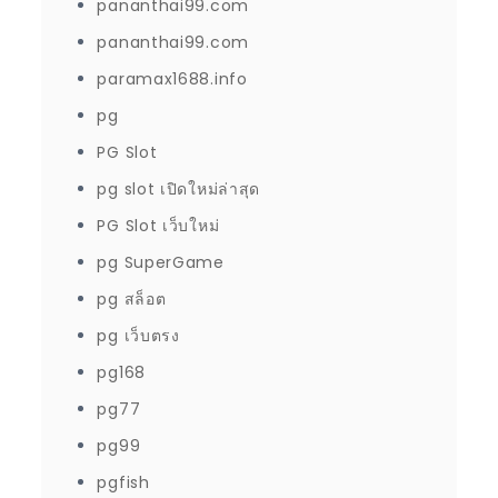
pananthai99.com
pananthai99.com
paramax1688.info
pg
PG Slot
pg slot เปิดใหม่ล่าสุด
PG Slot เว็บใหม่
pg SuperGame
pg สล็อต
pg เว็บตรง
pg168
pg77
pg99
pgfish