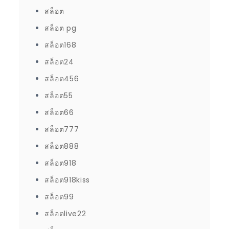
สล็อต
สล็อต pg
สล็อต168
สล็อต24
สล็อต456
สล็อต55
สล็อต66
สล็อต777
สล็อต888
สล็อต918
สล็อต918kiss
สล็อต99
สล็อตlive22