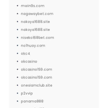
mwin9s.com
nagawaybet.com
nakoya1688.site
nakoya1688.site
niseko168bet.com
no1huay.com
okc4
okcasino
okcasino159.com
okcasino159.com
onesiamclub.site
p2vvip
panama888