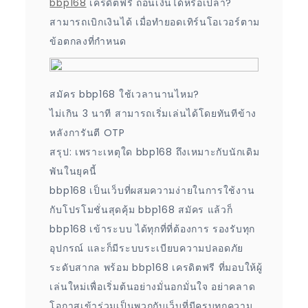
bbp168
เครดิตฟรี ถอนเงินได้หรือเปล่า?
สามารถเบิกเงินได้ เมื่อทำยอดเทิร์นโอเวอร์ตาม
ข้อตกลงที่กำหนด
สมัคร bbp168 ใช้เวลานานไหม?
ไม่เกิน 3 นาที สามารถเริ่มเล่นได้โดยทันทีข้าง
หลังการันตี OTP
สรุป: เพราะเหตุใด bbp168 ถึงเหมาะกับนักเดิม
พันในยุคนี้
bbp168 เป็นเว็บที่ผสมความง่ายในการใช้งาน
กับโปรโมชั่นสุดคุ้ม bbp168 สมัคร แล้วก็
bbp168 เข้าระบบ ได้ทุกที่ที่ต้องการ รองรับทุก
อุปกรณ์ และก็มีระบบระเบียบความปลอดภัย
ระดับสากล พร้อม bbp168 เครดิตฟรี ที่มอบให้ผู้
เล่นใหม่เพื่อเริ่มต้นอย่างมั่นอกมั่นใจ อย่าคลาด
โอกาสเข้าร่วมเป็นพวกกับเว็บที่มีครบทุกความ