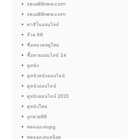
zeus88new.com
zeus88new.com
คาสิโนออนไลน์
จ๊วด 69
ชื่อหมวดหมู่ใหม่
ซื้อหวยออนไลน์ 24
ดูหนัง
ดูหนังหนังออนไลน์
ดูหนังออนไลน์
ดูหนังออนไลน์ 2023
ดูหนังใหม่
ถูกหวย88
ทดลองเล่นpg
ทดลองเล่นสล็อต