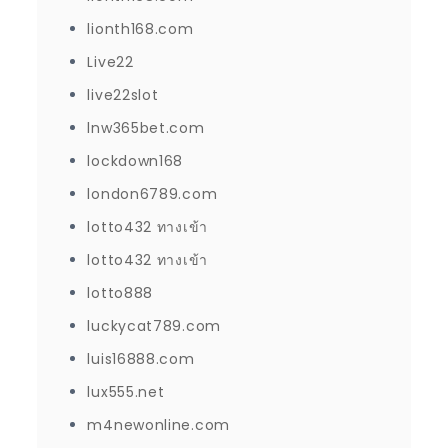
lionth168.com
Live22
live22slot
lnw365bet.com
lockdown168
london6789.com
lotto432 ทางเข้า
lotto432 ทางเข้า
lotto888
luckycat789.com
luis16888.com
lux555.net
m4newonline.com