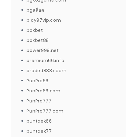
pgx62game.com
pgสล็อต
play97vip.com
pokbet
pokbet88
power999.net
premium66.info
proded888x.com
PunPro66
PunPro66.com
PunPro777
PunPro777.com
puntaek66
puntaek77