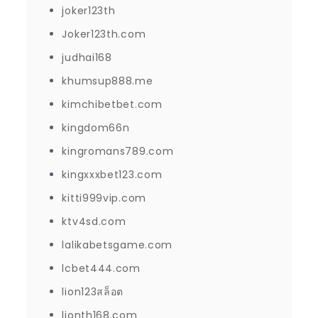
joker123th
Joker123th.com
judhai168
khumsup888.me
kimchibetbet.com
kingdom66n
kingromans789.com
kingxxxbet123.com
kitti999vip.com
ktv4sd.com
lalikabetsgame.com
lcbet444.com
lion123สล็อต
lionth168.com