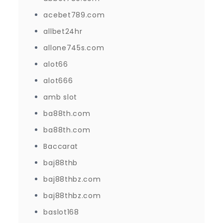
acebet789.com
allbet24hr
allone745s.com
alot66
alot666
amb slot
ba88th.com
ba88th.com
Baccarat
baj88thb
baj88thbz.com
baj88thbz.com
baslot168