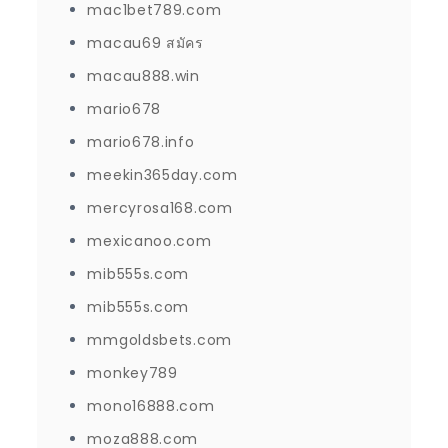
mac1bet789.com
macau69 สมัคร
macau888.win
mario678
mario678.info
meekin365day.com
mercyrosa168.com
mexicanoo.com
mib555s.com
mib555s.com
mmgoldsbets.com
monkey789
mono16888.com
moza888.com