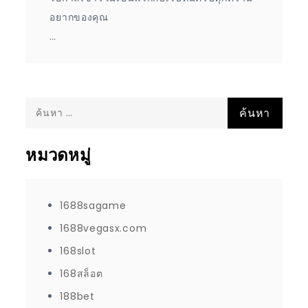
อยากของคุณ
…
ค้นหา
สำหรับ:
หมวดหมู่
1688sagame
1688vegasx.com
168slot
168สล็อต
188bet