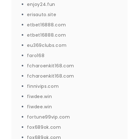
enjoy24.fun
erisauto.site
etbet16888.com
etbet16888.com
eu369clubs.com
faro168
fcharoenkit168.com
fcharoenkit168.com
finnivips.com
fiwdee.win
fiwdee.win
fortune99vip.com
fox689ok.com
fox689ok.com