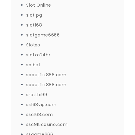
Slot Online
slot pg
slot168
slotgame6666
Slotxo
slotxo24hr
soibet
spbetflik888.com
spbetflik888.com
sretthi99
ss168vip.com
ssc168.com
ssc915casino.com
ssgame666