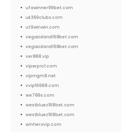
ufawinner99bet.com
uk369clubs.com
ut9winwin.com
vegasisland168bet.com
vegasisland168bet.com
ver888.vip
viperpro1.com
vipmgm8.net
vvip16688.com
we789s.com
westbluez168bet.com
westbluez168bet.com
winherovip.com