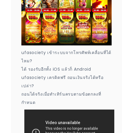
ufasociety เข้าระบบจากโทรศัพท์เคลื่อนที่ได้
ไหม?
ได้ รองรับอีกทั้ง iOS แล้วก็ Android
ufasociety เครดิตฟรี ถอนเงินจริงได้หรือ
เปล่า?
ถอนได้จริงเมื่อทำเทิร์นครบตามข้อตกลงที่
กำหนด