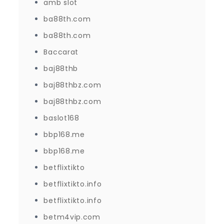
amb slot
ba88th.com
ba88th.com
Baccarat
baj88thb
baj88thbz.com
baj88thbz.com
baslot168
bbp168.me
bbp168.me
betflixtikto
betflixtikto.info
betflixtikto.info
betm4vip.com