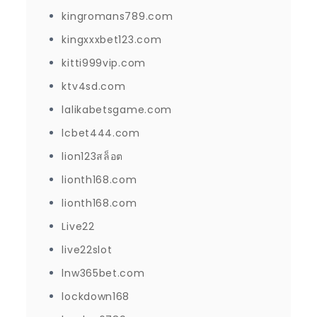
kingromans789.com
kingxxxbet123.com
kitti999vip.com
ktv4sd.com
lalikabetsgame.com
lcbet444.com
lion123สล็อต
lionth168.com
lionth168.com
Live22
live22slot
lnw365bet.com
lockdown168