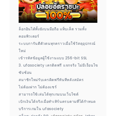
ล็อกอินได้ทั้งยังบนมือถือ แท็บเล็ต รวมทั้ง
คอมพิวเตอร์
ระบบการันตีตัวตนทุกคราวเมื่อใช้วัสดุอุปกรณ์
ใหม่
เข้ารหัสข้อมูลผู้ใช้งานแบบ 256-bit SSL
3. ufasociety เครดิตฟรี แจกจริง ไม่มีเงื่อนไข
ซับซ้อน
สมาชิกใหม่รับเครดิตฟรีทันทีหลังสมัคร
ไม่ต้องฝาก ไม่ต้องแชร์
สามารถใช้เล่นได้ทุกเกมบนเว็บไซต์
เบิกเงินได้จริงเมื่อทำเทิร์นครบตามที่ได้กำหนด
บริการเกมใน ufasociety