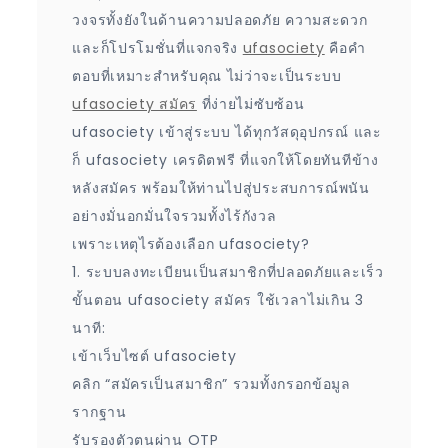
วงจรทั้งยังในด้านความปลอดภัย ความสะดวก
และก็โปรโมชั่นที่แจกจริง
ufasociety
คือคำ
ตอบที่เหมาะสำหรับคุณ ไม่ว่าจะเป็นระบบ
ufasociety สมัคร
ที่ง่ายไม่ซับซ้อน
ufasociety เข้าสู่ระบบ ได้ทุกวัสดุอุปกรณ์ และ
ก็ ufasociety เครดิตฟรี ที่แจกให้โดยทันทีข้าง
หลังสมัคร พร้อมให้ท่านไปสู่ประสบการณ์พนัน
อย่างมั่นอกมั่นใจรวมทั้งไร้กังวล
เพราะเหตุไรต้องเลือก ufasociety?
1. ระบบลงทะเบียนเป็นสมาชิกที่ปลอดภัยและเร็ว
ขั้นตอน ufasociety สมัคร ใช้เวลาไม่เกิน 3
นาที:
เข้าเว็บไซต์ ufasociety
คลิก “สมัครเป็นสมาชิก” รวมทั้งกรอกข้อมูล
รากฐาน
รับรองตัวตนผ่าน OTP