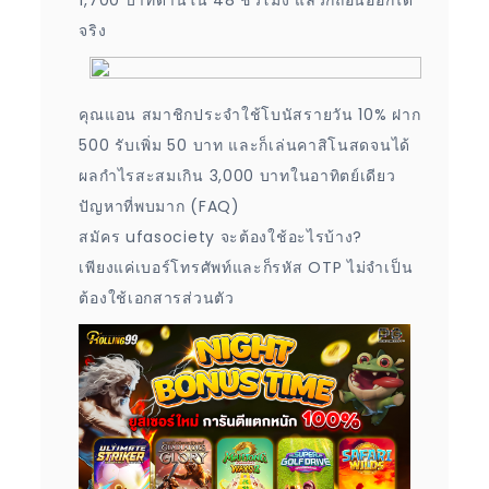
1,700 บาทด้านใน 48 ชั่วโมง แล้วก็ถอนออกได้
จริง
คุณแอน สมาชิกประจำใช้โบนัสรายวัน 10% ฝาก
500 รับเพิ่ม 50 บาท และก็เล่นคาสิโนสดจนได้
ผลกำไรสะสมเกิน 3,000 บาทในอาทิตย์เดียว
ปัญหาที่พบมาก (FAQ)
สมัคร ufasociety จะต้องใช้อะไรบ้าง?
เพียงแค่เบอร์โทรศัพท์และก็รหัส OTP ไม่จำเป็น
ต้องใช้เอกสารส่วนตัว