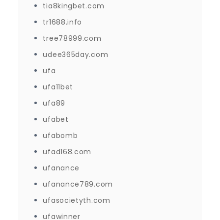
tia8kingbet.com
tr1688.info
tree78999.com
udee365day.com
ufa
ufa11bet
ufa89
ufabet
ufabomb
ufad168.com
ufanance
ufanance789.com
ufasocietyth.com
ufawinner