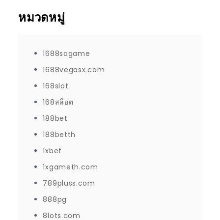
หมวดหมู่
1688sagame
1688vegasx.com
168slot
168สล็อต
188bet
188betth
1xbet
1xgameth.com
789pluss.com
888pg
8lots.com