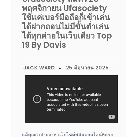
พฤศจิกายน Ufasociety
ใช้แค่เบอร์มือถือก็เข้าเล่น
ได้ฝากถอนไม่มีขั้นต่ำเล่น
ได้ทุกค่ายในเว็บเดียว Top
19 By Davis
แม้คุณกำลังมองหาเว็บไซต์พนันออนไลน์ที่ครบ