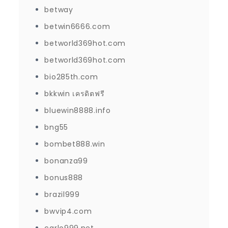
betway
betwin6666.com
betworld369hot.com
betworld369hot.com
bio285th.com
bkkwin เครดิตฟรี
bluewin8888.info
bng55
bombet888.win
bonanza99
bonus888
brazil999
bwvip4.com
carlo999.net