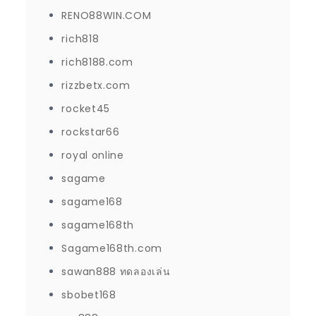
RENO88WIN.COM
rich818
rich8188.com
rizzbetx.com
rocket45
rockstar66
royal online
sagame
sagame168
sagame168th
Sagame168th.com
sawan888 ทดลองเล่น
sbobet168