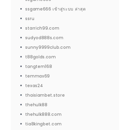
ssgame666 เข้าสู่ระบบ ล่าสุด
ssru
starrich99.com
sudyod888s.com
sunny9999club.com
t88golds.com
tangtem168
temmax69
texas24
thaisiambet.store
thehulk88
thehulk888.com
tia8kingbet.com