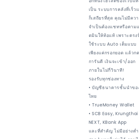
อีกหนึ่งไฮไลต์ของเว็บแห่ง
เป็น ระบบการคลังที่เร็ว
ก็เสถียรที่สุด คุณไม่มีคว
จำเป็นต้องแชทหรือตาม
ดมินให้ท้อแท้ เพราะตรงนี
ใช้ระบบ Auto เต็มแบบ
เพียงแค่กรอกยอด แล้วก
การันตี เงินจะเข้า/ออก
ภายในไม่กี่วินาที!
รองรับทุกช่องทาง
• บัญชีธนาคารชั้นนำขอ
ไทย
• TrueMoney Wallet
• SCB Easy, Krungthai
NEXT, KBank App
และที่สำคัญ ไม่มีอย่างต่ำ