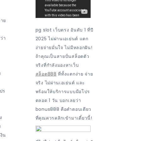
่าย
pg slot เว็บตรง อันดับ 1 ที่ปี
ว่า
2025 ไม่ผ่านเอเย่นต์ แตก
ง่ายจ่ายมั่นใจ ไม่มีหลอกฝัน!
ถ้าคุณเป็นสายปั่นสล็อตตัว
จริงที่กำลังมองหาเว็บ
บ
สล็อต888
ที่ทั้งแตกง่าย จ่าย
จริง ไม่ผ่านเอเย่นต์ และ
โปร
พร้อมให้บริการแบบมือโปร
ตลอด 1 วัน บอกเลยว่า
bonus888 คือคำตอบเดียว
้ง
ที่คุณควรคลิกเข้ามาเดี๋ยวนี้!
ม
งิน