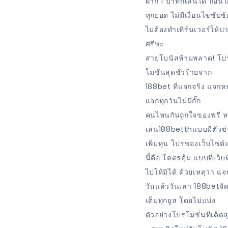
ฝาก 1 บาทก็เล่นได้ ถอนไ
ทุกยอด ไม่มีเงื่อนไขซับซ
ไม่ต้องทำเทิร์นเวอร์ให้ป
ศรีษะ
สายโบนัสห้ามพลาด! โป
โมชั่นสุดชั่วร้ายจาก
188bet ที่แจกจริง แจกห
แจกทุกวันไม่มีกั๊ก
คนไหนกันถูกใจของฟรี ห
เล่น188betthแบบมีตัวช
เพิ่มทุน โปรของเว็บไซต์
นี้คือ โคตรคุ้ม แบบที่เว็บท
ไปให้มิได้ ด้วยเหตุว่า แจ
วันแล้ววันเล่า 188betจั
เต็มทุกยูส โดยไม่แบ่ง
ตัวอย่างโปรโมชั่นที่เด็ดส