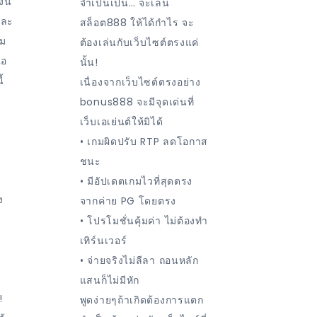
นี้
จำเป็นเป็น… จะเล่น
และ
สล็อต888 ให้ได้กำไร จะ
าม
ต้องเล่นกับเว็บไซต์ตรงแค่
แอ
นั้น!
้
เนื่องจากเว็บไซต์ตรงอย่าง
bonus888 จะมีจุดเด่นที่
ด
เว็บเอเย่นต์ให้มิได้
• เกมผิดปรับ RTP ลดโอกาส
ชนะ
• มีอัปเดตเกมไวที่สุดตรง
ง
จากค่าย PG โดยตรง
• โปรโมชั่นคุ้มค่า ไม่ต้องทำ
เทิร์นเวอร์
• จ่ายจริงไม่ลีลา ถอนหลัก
แสนก็ไม่มีหัก
!
พูดง่ายๆถ้าเกิดต้องการแตก