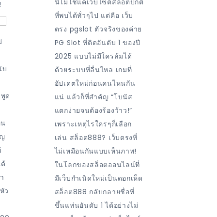
นี่ไม่ใช่แค่เว็บไซต์สล็อตปกติ
!
ที่พบได้ทั่วๆไป แต่คือ เว็บ
ตรง pgslot ตัวจริงของค่าย
่
PG Slot ที่ติดอันดับ 1 ของปี
2025 แบบไม่มีใครล้มได้
นับ
ด้วยระบบที่ลื่นไหล เกมที่
อัปเดตใหม่ก่อนคนไหนกัน
งพูด
แน่ แล้วก็ที่สำคัญ “โบนัส
แตกง่ายจนต้องร้องว้าว!”
อน
เพราะเหตุไรใครๆก็เลือก
ัญ
เล่น สล็อต888? เว็บตรงที่
่
ไม่เหมือนกันแบบเห็นภาพ!
ด้
ในโลกของสล็อตออนไลน์ที่
อา
มีเว็บกำเนิดใหม่เป็นดอกเห็ด
หัว
สล็อต888 กลับกลายชื่อที่
ขึ้นแท่นอันดับ 1 ได้อย่างไม่