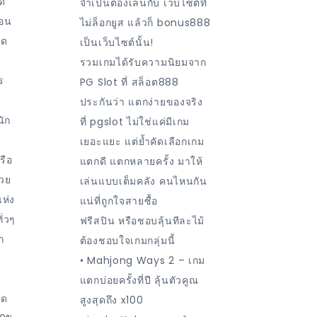
ด้
จำเป็นต้องเล่นกับ เว็บไซต์ที่
้อน
ไม่ล็อกยูส แล้วก็ bonus888
วด
เป็นเว็บไซต์นั้น!
รวมเกมได้รับความนิยมจาก
ร
PG Slot ที่ สล็อต888
ประกันว่า แตกง่ายของจริง
นัก
ที่ pgslot ไม่ใช่แค่มีเกม
เยอะแยะ แต่ย้ำคัดเลือกเกม
รือ
แตกดี แตกหลายครั้ง มาให้
่วย
เล่นแบบเต็มคลัง คนไหนกัน
แห่ง
แน่ที่ถูกใจสายซื้อ
ั่วๆ
ฟรีสปิน หรือชอบลุ้นทีละไม้
ก
ต้องชอบใจเกมกลุ่มนี้
ด
• Mahjong Ways 2 – เกม
แตกบ่อยครั้งที่ปี ลุ้นตัวคูณ
ุด
สูงสุดถึง x100