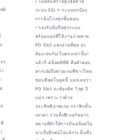
• ไม่มีอันตรายสูงสุดด้วย
พย์
ระบบ SSL + ระบบปกป้อง
น
การฉ้อโกงทุกขั้นตอน
• รองรับมือถือทุกระบบ
์
พร้อมแอปที่ใช้งานง่ายดาย
อน
PG Slot แตกง่ายที่สุด จะ
ต้องเล่นกับเว็บตรงเท่านั้น!
สรร
แล้วก็ สล็อต888 คือคำตอบ
้า
หากเอ๋ยถึงค่ายเกมที่ชาวไทย
บ
ชอบที่สุดในยุคนี้ บอกเลยว่า
ืม
PG Slot จะต้องติด Top 3
แน่ๆ เพราะว่าด้วย
ออ
ประสิทธิภาพเกม กราฟิกขั้น
ำ
เทวดา รวมทั้งฟีเจอร์หลาก
ที
หลายที่ทำให้การปั่นสล็อตไม่
ณ!
น่าเบื่ออีกต่อไปแม้กระนั้นสิ่ง