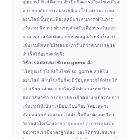
บุญบารมีที่ไม่มีความจำเป็นจึงควรเสี่ยงโชคเสี่ยง
ดวง ราวกับการเล่นหวยอีกต่อไป เพราะว่าเกม
ออนไลน์นั้นคุณเพียงแค่มีประสบการณ์ในการ
เล่นเกม มีความชำนาญสำหรับเพื่อการเล่นเกม
บาคาร่า เสริมเติมและก็หาข้อมูลสำหรับในการ
เล่นเกมฝึกหัดฝีมือเสมอๆการันตีว่าคุณบรรลุผล
สำเร็จได้อย่างแท้จริง
วิธีการสมัครสมาชิก sa game คือ
1.ให้คุณเข้าไปที่เว็บไซต์ sa game คาสิโน
ออนไลน์ ด้านในเว็บก็จะมีข้อมูลต่างๆให้ท่านได้
เล่าเรียนแล้วต่อจากนั้นคลิกคำว่าลงทะเบียน
สมัครสมาชิก กรอกรายละเอียดต่างๆเกี่ยวกับการ
เล่นเกมให้เป็นระเบียบเรียบร้อย โดยเฉพาะ
ข้อมูลส่วนตัวของคุณไม่จำเป็นที่จะต้องมาวิตก
กังวลหัวใจเนื่องจากว่ารูปแบบของการเล่นเกม
ของพวกเรามีมาตรฐานสูง และให้ท่านเล่นเกม