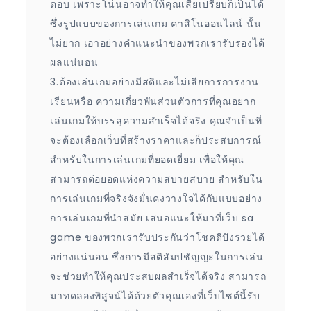
ตอบ เพราะโน่นอาจทำให้คุณเสียเปรียบก็เป็นได้
ซึ่งรูปแบบของการเล่นเกม คาสิโนออนไลน์ นั้น
ไม่ยาก เอาอย่างคำแนะนำของพวกเรารับรองได้
ผลแน่นอน
3.ต้องเล่นเกมอย่างมีสติและไม่เสียการการงาน
เรียนหรือ ความเกี่ยวพันส่วนตัวการที่คุณอยาก
เล่นเกมให้บรรลุความสำเร็จได้จริง คุณจำเป็นที่
จะต้องเลือกเว็บที่สร้างราคาและก็ประสบการณ์
สำหรับในการเล่นเกมที่ยอดเยี่ยม เพื่อให้คุณ
สามารถต่อยอดแห่งความสบายสบาย สำหรับใน
การเล่นเกมที่จริงจังมั่นคงวางใจได้กับแบบอย่าง
การเล่นเกมที่นำสมัย เสนอแนะให้มาที่เว็บ sa
game ของพวกเรารับประกันว่าโชคดีปังรวยได้
อย่างแน่นอน ซึ่งการมีสติสัมปชัญญะในการเล่น
จะช่วยทำให้คุณประสบผลสำเร็จได้จริง สามารถ
มาทดลองพิสูจน์ได้ด้วยตัวคุณเองที่เว็บไซต์นี้รับ