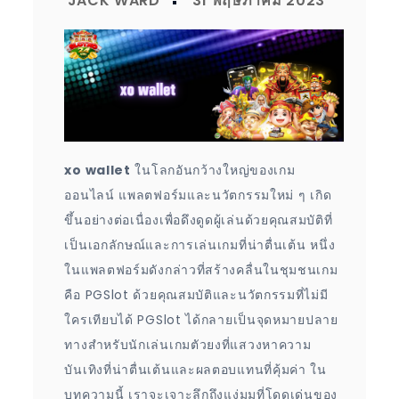
xo wallet
ในโลกอันกว้างใหญ่ของเกม
ออนไลน์ แพลตฟอร์มและนวัตกรรมใหม่ ๆ เกิด
ขึ้นอย่างต่อเนื่องเพื่อดึงดูดผู้เล่นด้วยคุณสมบัติที่
เป็นเอกลักษณ์และการเล่นเกมที่น่าตื่นเต้น หนึ่ง
ในแพลตฟอร์มดังกล่าวที่สร้างคลื่นในชุมชนเกม
คือ PGSlot ด้วยคุณสมบัติและนวัตกรรมที่ไม่มี
ใครเทียบได้ PGSlot ได้กลายเป็นจุดหมายปลาย
ทางสำหรับนักเล่นเกมตัวยงที่แสวงหาความ
บันเทิงที่น่าตื่นเต้นและผลตอบแทนที่คุ้มค่า ใน
บทความนี้ เราจะเจาะลึกถึงแง่มุมที่โดดเด่นของ