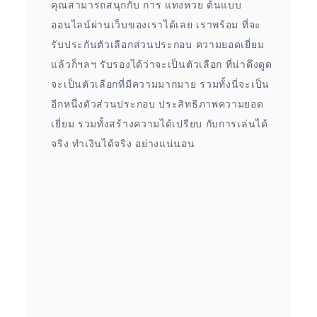
คุณสามารถสนุกกับ การ แทงหวย ต้นแบบ
ออนไลน์ผ่านเว็บของเราได้เลย เราพร้อม ที่จะ
รับประกันตัวเลือกส่วนประกอบ ความยอดเยี่ยม
แล้วก็ฯลฯ รับรองได้ว่าจะเป็นตัวเลือก ที่น่าดึงดูด
จะเป็นตัวเลือกที่มีความมากมาย รวมทั้งนี่จะเป็น
อีกหนึ่งตัวส่วนประกอบ ประสิทธิภาพความยอด
เยี่ยม รวมทั้งสร้างความได้เปรียบ กับการเล่นได้
จริง ทำเงินได้จริง อย่างแน่นอน