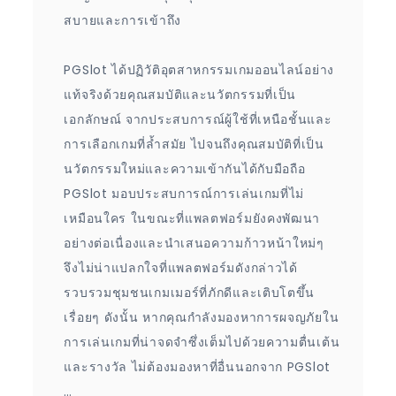
สบายและการเข้าถึง
PGSlot ได้ปฏิวัติอุตสาหกรรมเกมออนไลน์อย่าง
แท้จริงด้วยคุณสมบัติและนวัตกรรมที่เป็น
เอกลักษณ์ จากประสบการณ์ผู้ใช้ที่เหนือชั้นและ
การเลือกเกมที่ล้ำสมัย ไปจนถึงคุณสมบัติที่เป็น
นวัตกรรมใหม่และความเข้ากันได้กับมือถือ
PGSlot มอบประสบการณ์การเล่นเกมที่ไม่
เหมือนใคร ในขณะที่แพลตฟอร์มยังคงพัฒนา
อย่างต่อเนื่องและนำเสนอความก้าวหน้าใหม่ๆ
จึงไม่น่าแปลกใจที่แพลตฟอร์มดังกล่าวได้
รวบรวมชุมชนเกมเมอร์ที่ภักดีและเติบโตขึ้น
เรื่อยๆ ดังนั้น หากคุณกำลังมองหาการผจญภัยใน
การเล่นเกมที่น่าจดจำซึ่งเต็มไปด้วยความตื่นเต้น
และรางวัล ไม่ต้องมองหาที่อื่นนอกจาก PGSlot
…