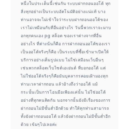
หนึ่งในประเด็นนี้เช่นกัน ระบบฝากถอนออโต้ ทุก
สิ่งทุกอย่างเป็นระบบอัตโนมัติอย่างแน่แท้ บาง
ท่านอาจจะไม่เข้าใจว่าระบบฝากถอนออโต้ของ
เราไม่เหมือนกับที่อื่นอย่างไร วันนี้พวกเราจะมาบ
อกทุกคนเอง pg สล็อต ของเราต่างจากที่อื่น
อย่างไร ที่ต่างนั่นก็คือ การฝากถอนออโต้ของเรา
เป็นออโต้จริงๆก็คือ เป็นระบบที่ซื้อเข้ามาเปิดให้
บริการอย่างเต็มรูปแบบ ไม่ใช่เสมือนเว็บอื่นๆ
เช่นพวกสล็อตเว็บไซต์เอเย่นต์ ที่บอกออโต้ แต่
ไม่ใช่ออโต้จริงๆก็คือมันบุคลากรคอยเฝ้ามองทุก
ท่านเวลาฝากถอน แล้วอ้างถึงว่าออโต้ แม้
กระนั้นเป็นการโอนมือเพียงแค่นั้น ไม่ใช่ออโต้
อย่างที่ทุกคนคิดกัน นอกจากนั้นยังมีเรื่องของการ
ฝากถอนไม่มีขั้นต่ำอีกด้วย ทำให้ทุกท่านสามารถ
ทั้งยังฝากถอนออโต้ แล้วยังฝากถอนไม่มีขั้นต่ำอีก
ด้วย เข้มๆไปเลยค่ะ