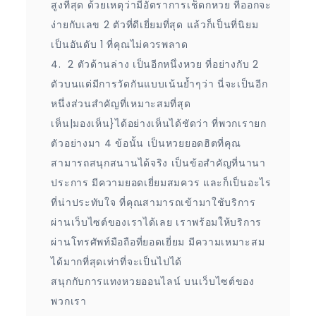
สูงที่สุด ด้วยเหตุว่ามีอัตราการเช็ดกหวย ที่ออกจะ
ง่ายกับเลข 2 ตัวที่ดีเยี่ยมที่สุด แล้วก็เป็นที่นิยม
เป็นอันดับ 1 ที่คุณไม่ควรพลาด
4. 2 ตัวด้านล่าง เป็นอีกหนึ่งหวย ที่อย่างกับ 2
ตัวบนแต่มีการวัดกันแบบเน้นย้ำๆว่า นี่จะเป็นอีก
หนึ่งส่วนสำคัญที่เหมาะสมที่สุด
เห็น|มองเห็น}ได้อย่างเห็นได้ชัดว่า ที่พวกเรายก
ตัวอย่างมา 4 ข้อนั้น เป็นหวยยอดฮิตที่คุณ
สามารถสนุกสนานได้จริง เป็นข้อสำคัญที่นานา
ประการ มีความยอดเยี่ยมสมควร และก็เป็นอะไร
ที่น่าประทับใจ ที่คุณสามารถเข้ามาใช้บริการ
ผ่านเว็บไซต์ของเราได้เลย เราพร้อมให้บริการ
ผ่านโทรศัพท์มือถือที่ยอดเยี่ยม มีความเหมาะสม
ได้มากที่สุดเท่าที่จะเป็นไปได้
สนุกกับการแทงหวยออนไลน์ บนเว็บไซต์ของ
พวกเรา