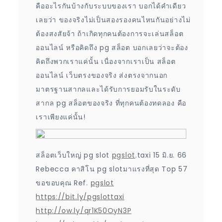
คืออะไรกันบ้างกับระบบของเรา บอกได้คำเดียว
เลยว่า ของจริงไม่เป็นสองรองคนไหนกันอย่างไม่
ต้องสงสัยจ้า ถ้าเกิดทุกคนต้องการจะเล่นสล็อต
ออนไลน์ หรือคิดถึง pg สล็อต บอกเลยว่าจะต้อง
คิดถึงพวกเราแค่นั้น เนื่องจากเราเป็น สล็อต
ออนไลน์ เว็บตรงของจริง ส่งตรงจากนอก
มาตรฐานสากลและได้รับการยอมรับในระดับ
สากล pg สล็อตของจริง ที่ทุกคนต้องทดลอง คือ
เราเพียงแค่นั้น!
สล็อตเว็บใหญ่ pg slot
pgslot
.taxi 15 มิ.ย. 66
Rebecca คาสิโน pg slotมาแรงที่สุด Top 57
ขอขอบคุณ Ref.
pgslot
https://bit.ly/pgslottaxi
http://ow.ly/qr1K50OyN3P