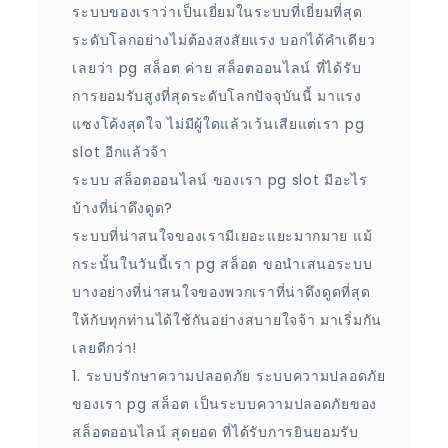
ระบบของเราว่าเป็นเยี่ยมในระบบที่เยี่ยมที่สุด
ระดับโลกอย่างไม่ต้องสงสัยแรง บอกได้คำเดียว
เลยว่า pg สล็อต ค่าย สล็อตออนไลน์ ที่ได้รับ
การยอมรับสูงที่สุดระดับโลกปัจจุบันนี้ มาแรง
แซงโค้งสุดใจ ไม่มีผู้ใดแล้วเว้นเสียแต่เรา pg
slot อีกแล้วจ้า
ระบบ สล็อตออนไลน์ ของเรา pg slot มีอะไร
บ้างที่น่าดึงดูด?
ระบบที่น่าสนใจของเรามีเยอะแยะมากมาย แม้
กระนั้นในวันนี้เรา pg สล็อต ขอนำเสนอระบบ
บางอย่างที่น่าสนใจของพวกเราที่น่าดึงดูดที่สุด
ให้กับทุกท่านได้ใช้กันอย่างสบายใจจ้า มาเริ่มกัน
เลยดีกว่า!
1. ระบบรักษาความปลอดภัย ระบบความปลอดภัย
ของเรา pg สล็อต เป็นระบบความปลอดภัยของ
สล็อตออนไลน์ สุดยอด ที่ได้รับการยินยอมรับ