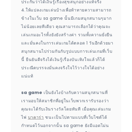
ประกันว่าได้เงินรู้เรื่องสุขสนุกอย่างแท้จริง
4.ให้แปลงเกมเล่นบ้างเพื่อท้าทายความสามารถ
ข้างในเว็บ sa game นั้นมีเกมสนุกสนานๆมาก
ไม่น้อยเลยทีเดียว คุณสามารถเลือกได้ว่าคุณจะ
เล่นเกมอะไรทั้งยังยังสร้างค่า รวมทั้งความยั่งยืน
และมั่นคงในการเล่นเกมได้ตลอด 1 วันอีกด้วยมา
สนุกสนานไปร่วมกันกับรูปแบบการเล่นเกมที่เว็บ
นี้ ยืนยันดีจริงได้เงินรู้เรื่องบันเทิงใจแล้วก็ได้
ประณีตบรรจงมั่นคงจริงใจไว้วางใจได้อย่าง
แน่แท้
sa game
เป็นยังไงบ้างกับความสนุกสนานที่
เรามอบให้สมาชิกที่อยู่ในเว็บพวกเรารับรองว่า
คุณจะได้รับเงินรางวัลโดยทันที เมื่อคุณเล่นเกม
ไพ่
บาคาร่า
ชนะเป็นไปตามแบบที่เว็บไซต์ได้
กำหนดไว้นอกจากนั้น sa game ยังมีแอดไม่น