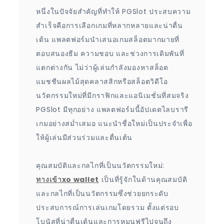
หนึ่งในปัจจัยสำคัญที่ทำให้ PGSlot ประสบความ
สำเร็จคือการเลือกเกมที่หลากหลายและน่าตื่น
เต้น แพลตฟอร์มนำเสนอเกมสล็อตมากมายที่
ตอบสนองธีม ความชอบ และช่วงการเดิมพันที่
แตกต่างกัน ไม่ว่าผู้เล่นกำลังมองหาสล็อต
แมชชีนผลไม้สุดคลาสสิกหรือสล็อตวิดีโอ
นวัตกรรมใหม่ที่มีกราฟิกและแอนิเมชั่นที่สมจริง
PGSlot มีทุกอย่าง แพลตฟอร์มนี้อัปเดตไลบรารี
เกมอย่างสม่ำเสมอ แนะนำชื่อใหม่เป็นประจำเพื่อ
ให้ผู้เล่นมีส่วนร่วมและตื่นเต้น
คุณสมบัติและกลไกที่เป็นนวัตกรรมใหม่:
ทางเข้าxo wallet
เป็นที่รู้จักในด้านคุณสมบัติ
และกลไกที่เป็นนวัตกรรมซึ่งช่วยยกระดับ
ประสบการณ์การเล่นเกมโดยรวม ตั้งแต่รอบ
โบนัสที่น่าตื่นเต้นและการหมุนฟรีไปจนถึง