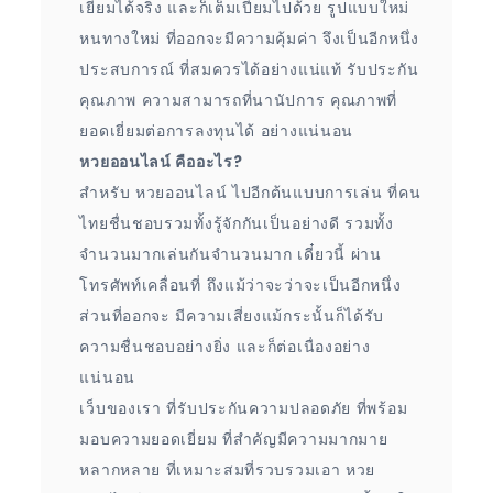
เยี่ยมได้จริง และก็เต็มเปี่ยมไปด้วย รูปแบบใหม่
หนทางใหม่ ที่ออกจะมีความคุ้มค่า จึงเป็นอีกหนึ่ง
ประสบการณ์ ที่สมควรได้อย่างแน่แท้ รับประกัน
คุณภาพ ความสามารถที่นานัปการ คุณภาพที่
ยอดเยี่ยมต่อการลงทุนได้ อย่างแน่นอน
หวยออนไลน์ คืออะไร?
สำหรับ หวยออนไลน์ ไปอีกต้นแบบการเล่น ที่คน
ไทยชื่นชอบรวมทั้งรู้จักกันเป็นอย่างดี รวมทั้ง
จำนวนมากเล่นกันจำนวนมาก เดี๋ยวนี้ ผ่าน
โทรศัพท์เคลื่อนที่ ถึงแม้ว่าจะว่าจะเป็นอีกหนึ่ง
ส่วนที่ออกจะ มีความเสี่ยงแม้กระนั้นก็ได้รับ
ความชื่นชอบอย่างยิ่ง และก็ต่อเนื่องอย่าง
แน่นอน
เว็บของเรา ที่รับประกันความปลอดภัย ที่พร้อม
มอบความยอดเยี่ยม ที่สำคัญมีความมากมาย
หลากหลาย ที่เหมาะสมที่รวบรวมเอา หวย