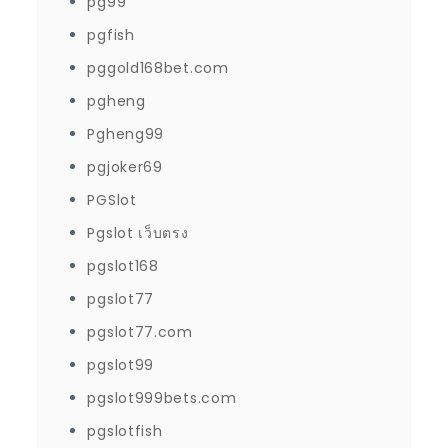
pg99
pgfish
pggold168bet.com
pgheng
Pgheng99
pgjoker69
PGSlot
Pgslot เว็บตรง
pgslot168
pgslot77
pgslot77.com
pgslot99
pgslot999bets.com
pgslotfish