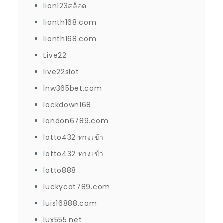
lion123สล็อต
lionth168.com
lionth168.com
Live22
live22slot
lnw365bet.com
lockdown168
london6789.com
lotto432 ทางเข้า
lotto432 ทางเข้า
lotto888
luckycat789.com
luis16888.com
lux555.net