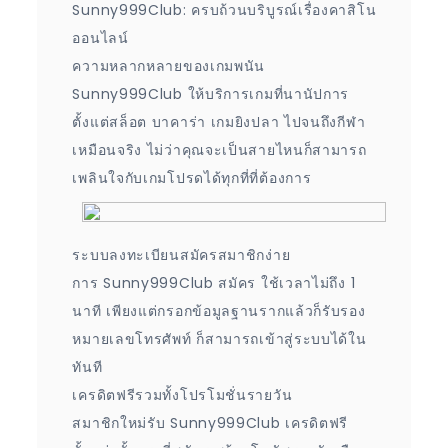
Sunny999Club: ครบถ้วนบริบูรณ์เรื่องคาสิโน
ออนไลน์
ความหลากหลายของเกมพนัน
Sunny999Club ให้บริการเกมที่นานัปการ
ตั้งแต่สล็อต บาคาร่า เกมยิงปลา ไปจนถึงกีฬา
เหมือนจริง ไม่ว่าคุณจะเป็นสายไหนก็สามารถ
เพลินใจกับเกมโปรดได้ทุกที่ที่ต้องการ
ระบบลงทะเบียนสมัครสมาชิกง่าย
การ Sunny999Club สมัคร ใช้เวลาไม่ถึง 1
นาที เพียงแต่กรอกข้อมูลฐานรากแล้วก็รับรอง
หมายเลขโทรศัพท์ ก็สามารถเข้าสู่ระบบได้ใน
ทันที
เครดิตฟรีรวมทั้งโปรโมชั่นรายวัน
สมาชิกใหม่รับ Sunny999Club เครดิตฟรี