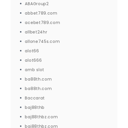
ABAGroup2
abbet789.com
acebet789.com
allbet24hr
allone745s.com
alot66
alot666
amb slot
ba88th.com
ba88th.com
Baccarat
baj88thb
baj88thbz.com
baj88thbz.com