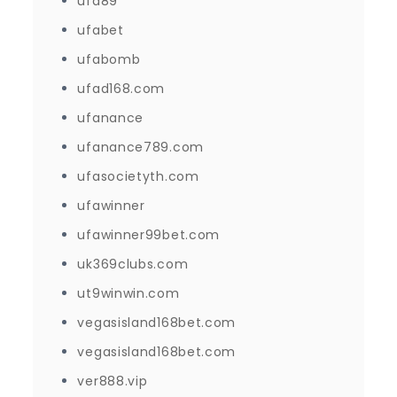
ufa89
ufabet
ufabomb
ufad168.com
ufanance
ufanance789.com
ufasocietyth.com
ufawinner
ufawinner99bet.com
uk369clubs.com
ut9winwin.com
vegasisland168bet.com
vegasisland168bet.com
ver888.vip