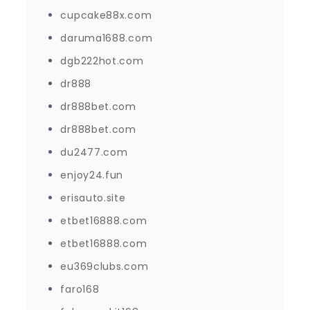
cupcake88x.com
daruma1688.com
dgb222hot.com
dr888
dr888bet.com
dr888bet.com
du2477.com
enjoy24.fun
erisauto.site
etbet16888.com
etbet16888.com
eu369clubs.com
faro168