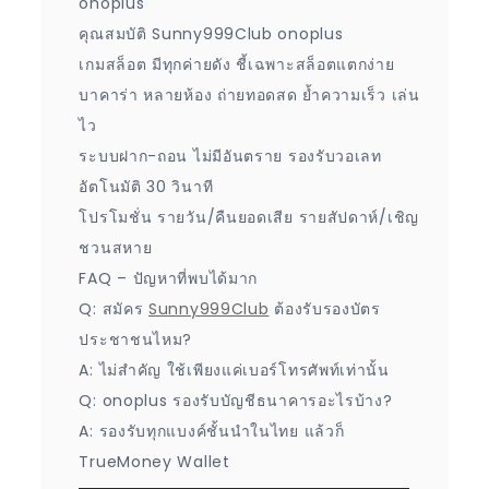
onoplus
คุณสมบัติ Sunny999Club onoplus
เกมสล็อต มีทุกค่ายดัง ชี้เฉพาะสล็อตแตกง่าย
บาคาร่า หลายห้อง ถ่ายทอดสด ย้ำความเร็ว เล่น
ไว
ระบบฝาก-ถอน ไม่มีอันตราย รองรับวอเลท
อัตโนมัติ 30 วินาที
โปรโมชั่น รายวัน/คืนยอดเสีย รายสัปดาห์/เชิญ
ชวนสหาย
FAQ – ปัญหาที่พบได้มาก
Q: สมัคร
Sunny999Club
ต้องรับรองบัตร
ประชาชนไหม?
A: ไม่สำคัญ ใช้เพียงแค่เบอร์โทรศัพท์เท่านั้น
Q: onoplus รองรับบัญชีธนาคารอะไรบ้าง?
A: รองรับทุกแบงค์ชั้นนำในไทย แล้วก็
TrueMoney Wallet