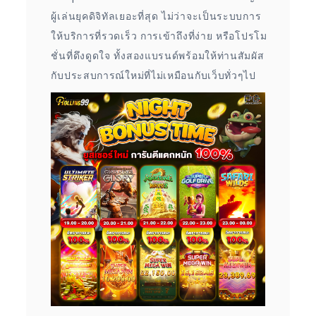
ผู้เล่นยุคดิจิทัลเยอะที่สุด ไม่ว่าจะเป็นระบบการ
ให้บริการที่รวดเร็ว การเข้าถึงที่ง่าย หรือโปรโม
ชั่นที่ดึงดูดใจ ทั้งสองแบรนด์พร้อมให้ท่านสัมผัส
กับประสบการณ์ใหม่ที่ไม่เหมือนกับเว็บทั่วๆไป