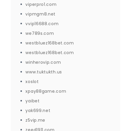
viperpro1.com
vipmgm8.net
vvip16688.com
we789s.com
westbluez168bet.com
westbluez168bet.com
winherovip.com
www.tuktukth.us
xoslot
xpay88game.com
yaibet
yak699.net
z5vip.me
zeed1911.com