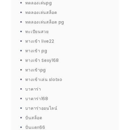
ทดลองเล่นpg
ทดลองเล่นสล็อต
ทดลองเล่นสล็อต pg
ทะเบียนสวย
ทางเข้า live22
ทางเข้า pg
ทางเข้า Sexy168
ทางเข้าpg
ทางเข้าเล่น slotxo
บาคาร่า
บาคาร่า168
บาคาร่าออนไลน์
ปั่นสล็อต
ปั่นแตก66