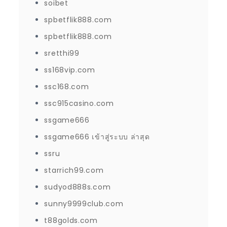
soibet
spbetflik888.com
spbetflik888.com
sretthi99
ss168vip.com
ssc168.com
ssc915casino.com
ssgame666
ssgame666 เข้าสู่ระบบ ล่าสุด
ssru
starrich99.com
sudyod888s.com
sunny9999club.com
t88golds.com