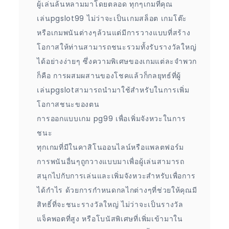
ผู้เล่นล้นหลามมาโดยตลอด ทุกๆเกมที่คุณ
เล่นpgslot99 ไม่ว่าจะเป็นเกมสล็อต เกมโต๊ะ
หรือเกมพนันต่างๆล้วนแต่มีการวางแบบที่สร้าง
โอกาสให้ท่านสามารถชนะรวมทั้งรับรางวัลใหญ่
ได้อย่างง่ายๆ ซึ่งความพิเศษของเกมแต่ละจำพวก
ก็คือ การผสมผสานของโชคแล้วก็กลยุทธ์ที่ผู้
เล่นpgslotสามารถนำมาใช้สำหรับในการเพิ่ม
โอกาสชนะของตน
การออกแบบเกม pg99 เพื่อเพิ่มจังหวะในการ
ชนะ
ทุกเกมที่มีในคาสิโนออนไลน์หรือแพลตฟอร์ม
การพนันอื่นๆถูกวางแบบมาเพื่อผู้เล่นสามารถ
สนุกไปกับการเล่นและเพิ่มจังหวะสำหรับเพื่อการ
ได้กำไร ด้วยการกำหนดกลไกต่างๆที่ช่วยให้คุณมี
สิทธิ์ที่จะชนะรางวัลใหญ่ ไม่ว่าจะเป็นรางวัล
แจ็คพอตที่สูง หรือโบนัสพิเศษที่เพิ่มเข้ามาใน