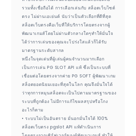
รวมทั้งเชื่อถือได้ การเลือกเล่นกับ สล็อตเว็บไซต์
ตรง ไม่ผ่านเอเย่นต์ นับว่าเป็นตัวเลือกที่ดีที่สุด
สล็อตเว็บตรงคือเว็บที่ให้บริการโดยตรงจากผู้
พัฒนาเกมส์โดยไม่ผ่านตัวกลางใดๆทำให้มั่นใจ
ได้ว่าการเล่นของคุณจะโปร่งใสแล้วก็ได้รับ
มาตรฐานระดับสากล
หนึ่งในจุดเด่นที่ผู้เล่นผู้คนจำนวนมากเลือก
เป็นการเล่น PG SLOT API แท้ ซึ่งเป็นระบบที่
เชื่อมต่อโดยตรงจากค่าย PG SOFT ผู้พัฒนาเกม
สล็อตยอดนิยมเยอะที่สุดในโลก คุณจึงมั่นใจได้
ว่าทุกการหมุนสล็อตจะเป็นไปตามมาตรฐานของ
ระบบที่ถูกต้อง ไม่มีการแก้ไขผลสรุปหรือโกง
อะไรก็ตาม
• ระบบไม่เป็นอันตราย มั่นอกมั่นใจได้ 100%
สล็อตเว็บตรง pgslot API แท้ดำเนินการ
โดยตรงจากเซิร์ฟเวอร์ของผู้พัฒนาเกมส์ ทำให้