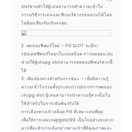
slotช่วยทำให้ผู้เล่นสามารถทำความเข้าใจ
กรรมวิธีการเล่นและฟีเจอร์ต่างๆของเกมได้โดย
ไม่ต้องเสี่ยงกับเงินลงทุน
2. ทดสอบฟีพบร์ใหม่ – PG SLOT จะมีกา
รอัปเดตฟีพบร์ใหม่ๆในเกมสล็อต การทดสอบเล่น
ช่วยให้ผู้เล่นpg slotสามารถทดสอบฟีพบร์พวกนี้
ได้
3. เพิ่มช่องทางสำหรับการชนะ – เมื่อมีความรู้
ความเข้าใจรวมทั้งประสบการณ์จากการทดลอง
เล่นpg slot ผู้เล่นสามารถนำความรู้พวกนั้นไป
ใช้สำหรับในการเดิมพันจริงได้
การเลือกทางเข้าสล็อต PG ที่เหมาะสมที่สุด
เพื่อให้การเล่นเกมpgslot99 เป็นไปอย่างสะดวก
ควรที่จะทำการเลือกปากทางเข้าที่มีคุณภาพและ