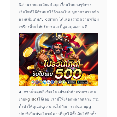
3.อ่านรายละเอียดข้อมูลเงื่อนไขต่างๆที่ทาง
เว็บไซต์ได้กำหนดไว้ถ้าคุณในปัญหาสามารถซัก
ถามเพิ่มเติมกับ admin ได้เลย เรามีความพร้อม
เพรียงที่จะให้บริการและก็ดูแลคุณอย่างดี
4. จากนั้นคุณก็เพิ่มเงินอย่างต่ำสำหรับการเล่น
เกม
Pg slot
ได้เลย เรามีให้เลือกหลากหลาย รวม
ทั้งทำให้คุณสนุกสนานไปกับการเล่นเกมpg
slotที่เป็นประโยชน์มากที่สุดได้ทั้งเงินได้อีกทั้ง