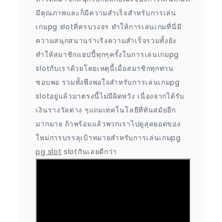
มีคุณภาพและก็มีความสำเร็จสำหรับการเล่น
เกมpg slotที่ครบวงจร ทำให้การเล่นเกมที่นี่มี
ความสนุกสนานร่าเริงความสำเร็จรวมทั้งยัง
ทำให้สมาชิกแฮปปี้ทุกๆครั้งในการเล่นเกมpg
slotกับเราด้วยโดยเหตุนี้เมื่อสมาชิกทุกท่าน
ชอบพอ รวมทั้งพึงพอใจสำหรับการเล่นเกมpg
slotอยู่แล้วมาตรงนี้ไม่มีผิดหวัง เนื่องจากได้รับ
เงินรางวัลต่าง ๆแถมเทคโนโลยีที่ทันสมัยอีก
มากมาย ถ้าพร้อมแล้วพวกเราไปดูสุดยอดของ
ใหม่การบรรลุเป้าหมายสำหรับการเล่นเกมpg
pg slot
slotกันเลยดีกว่า