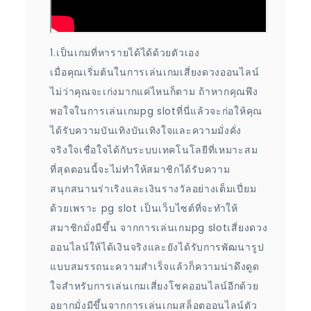
1.เป็นเกมที่หารายได้ได้ด้วยตัวเอง
เมื่อคุณเริ่มต้นในการเล่นเกมเสี่ยงดวงออนไลน์
ไม่ว่าคุณจะเก่งมากแค่ไหนก็ตาม ถ้าหากคุณพึง
พอใจในการเล่นเกมpg slotที่นี่แล้วจะก่อให้คุณ
ได้รับความบันเทิงบันเทิงใจและความมั่งคั่ง
จริงใจเชื่อใจได้กับระบบเทคโนโลยีที่เหมาะสม
ที่สุดตอนนี้จะไม่ทำให้สมาชิกได้รับความ
สนุกสนานร่าเริงและเงินรางวัลอย่างเต็มเปี่ยม
ด้วยเพราะ pg slot เป็นเว็บไซต์ที่จะทำให้
สมาชิกมั่งมีขึ้น จากการเล่นเกมpg slotเสี่ยงดวง
ออนไลน์ให้ได้เงินจริงและยังได้รับการพัฒนารูป
แบบสมรรถนะความสำเร็จแล้วก็ความน่าดึงดูด
ใจสำหรับการเล่นเกมเสี่ยงโชคออนไลน์อีกด้วย
อยากมั่งมีขึ้นจากการเล่นเกมสล็อตออนไลน์ตัว