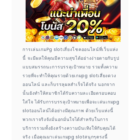
การเล่นเกมPg slotเสี่ยงโชคออนไลน์ที่เว็บแห่ง
นี้ จะมีผลให้คุณมีความสุขได้อย่างง่ายดายกับรูป
แบบสมรรถนะการบรรลุเป้าหมาย รวมทั้งความ
รวยที่จะทำให้คุณรวยด้วยเกมpg slotเสี่ยงดวง
ออนไลน์ และก็บรรลุผลสำเร็จได้จริง นอกจาก
นั้นยังทำให้สมาชิกได้รับความละเอียดรอบคอบ
ใส่ใจ ได้รับการบรรลุเป้าหมายเพื่อจะเล่นเกมpg
slotออนไลน์ได้อย่างมีคุณภาพ ด้วยเว็บแห่งนี้
พวกเราจริงจังมั่นอกมั่นใจได้สำหรับในการ
บริการรวมทั้งยังสร้างความบันเทิงให้กับคุณได้
จริง เมื่อคุณมาเล่นเกมpg slotสนุกๆตรงนี้