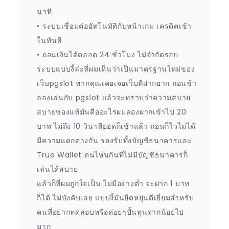
นาที
• ระบบเชื่อมต่ออัตโนมัติกับหน้าเกม เครดิตเข้า
ในทันที
• ถอนเงินได้ตลอด 24 ชั่วโมง ไม่จำกัดรอบ
ระบบแบบงี้ล่ะที่ผมเห็นว่าเป็นมาตรฐานใหม่ของ
เว็บpgslot หากคุณเคยเจอเว็บที่ฝากยาก ถอนช้า
ลองเล่นกับ pgslot แล้วจะทราบว่าความสบาย
สบายของแท้มันคืออะไรผมลองฝากเข้าไป 20
บาท ไม่ถึง 10 วินาทียอดก็เข้าแล้ว ถอนก็ไวไม่ได้
มีความแตกต่างกัน รองรับทั้งบัญชีธนาคารและ
True Wallet คนไหนกันที่ไม่มีบัญชีธนาคารก็
เล่นได้สบาย
แล้วก็ที่ผมถูกใจเป็น ไม่มีอย่างต่ำ จะฝาก 1 บาท
ก็ได้ ไม่บังคับเลย แบบงี้มันยืดหยุ่นดีเยี่ยมสำหรับ
คนที่อยากทดสอบหรือค่อยๆปั้นทุนจากน้อยไป
มาก