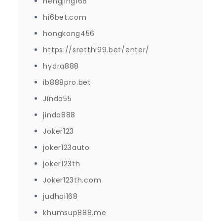
hengjing168
hi6bet.com
hongkong456
https://sretthi99.bet/enter/
hydra888
ib888pro.bet
Jinda55
jinda888
Joker123
joker123auto
joker123th
Joker123th.com
judhai168
khumsup888.me