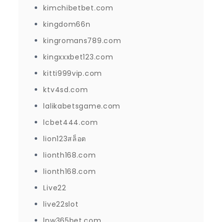
kimchibetbet.com
kingdom66n
kingromans789.com
kingxxxbet123.com
kitti999vip.com
ktv4sd.com
lalikabetsgame.com
lcbet444.com
lion123สล็อต
lionth168.com
lionth168.com
Live22
live22slot
lnw365bet.com