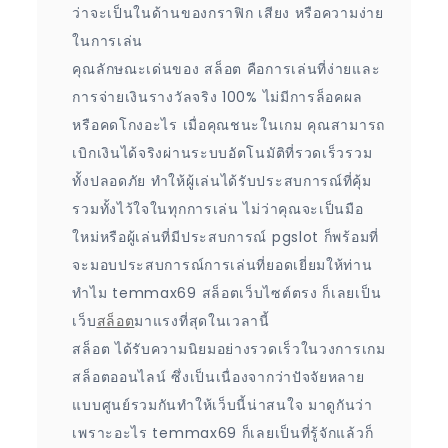
ว่าจะเป็นในด้านของกราฟิก เสียง หรือความง่าย
ในการเล่น
คุณลักษณะเด่นของ สล็อต คือการเล่นที่ง่ายและ
การจ่ายเงินรางวัลจริง 100% ไม่มีการล็อคผล
หรือคดโกงอะไร เมื่อคุณชนะในเกม คุณสามารถ
เบิกเงินได้จริงผ่านระบบอัตโนมัติที่รวดเร็วรวม
ทั้งปลอดภัย ทำให้ผู้เล่นได้รับประสบการณ์ที่คุ้ม
รวมทั้งไว้ใจในทุกการเล่น ไม่ว่าคุณจะเป็นมือ
ใหม่หรือผู้เล่นที่มีประสบการณ์ pgslot ก็พร้อมที่
จะมอบประสบการณ์การเล่นที่ยอดเยี่ยมให้ท่าน
ทำไม temmax69 สล็อตเว็บไซต์ตรง ก็เลยเป็น
เว็บ
สล็อต
มาแรงที่สุดในเวลานี้
สล็อต ได้รับความนิยมอย่างรวดเร็วในวงการเกม
สล็อตออนไลน์ ซึ่งเป็นเนื่องจากว่าปัจจัยหลาย
แบบศูนย์รวมกันทำให้เว็บนี้น่าสนใจ มาดูกันว่า
เพราะอะไร temmax69 ก็เลยเป็นที่รู้จักแล้วก็