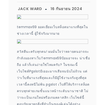
temmax69 ยอดเยี่ยมเว็บสล็อตมาแรงที่สุดใน
ช่วงเวลานี้ ผู้ใช้จริงมากมาย
สวัสดีนะครับทุกคน! ผมมั่นใจว่าหลายคนอาจจะ
กำลังมองหาเว็บTemmax69ป้อมอาจจะ น่าเชื่อ
ถือ แล้วก็เล่นง่ายใช่ไหมครับ? ในขณะนี้
เว็บไซต์Pgslotมีเยอะมากเสียจนนับไม่ถ้วน แต่
ว่าเว็บที่มาแรงที่สุดและก็มีผู้ใช้งานจริงสูงที่สุด
เวลานี้คงหนีไม่พ้น pgslot เว็บที่ให้บริการสล็อต
ครบทุกค่ายเกมชั้นแนวหน้าระดับนานาชาติ ไม่
ว่าจะเป็นเกมใหม่หรือเกมคลาสสิก เว็บไซต์นี้
ตอบปัญหาทุกสิ่งที่จำเป็นของผู้เล่นได้อย่าง