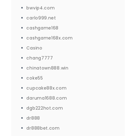
bwvip4.com
carlo999.net
cashgame168
cashgame168x.com
Casino
chang7777
chinatown888.win
coke55
cupcake88x.com
daruma1688.com
dgb222hot.com
dr888
dr888bet.com