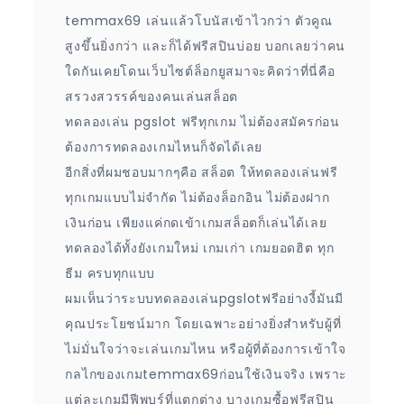
temmax69 เล่นแล้วโบนัสเข้าไวกว่า ตัวคูณ
สูงขึ้นยิ่งกว่า และก็ได้ฟรีสปินบ่อย บอกเลยว่าคน
ใดกันเคยโดนเว็บไซต์ล็อกยูสมาจะคิดว่าที่นี่คือ
สรวงสวรรค์ของคนเล่นสล็อต
ทดลองเล่น pgslot ฟรีทุกเกม ไม่ต้องสมัครก่อน
ต้องการทดลองเกมไหนก็จัดได้เลย
อีกสิ่งที่ผมชอบมากๆคือ สล็อต ให้ทดลองเล่นฟรี
ทุกเกมแบบไม่จำกัด ไม่ต้องล็อกอิน ไม่ต้องฝาก
เงินก่อน เพียงแค่กดเข้าเกมสล็อตก็เล่นได้เลย
ทดลองได้ทั้งยังเกมใหม่ เกมเก่า เกมยอดฮิต ทุก
ธีม ครบทุกแบบ
ผมเห็นว่าระบบทดลองเล่นpgslotฟรีอย่างงี้มันมี
คุณประโยชน์มาก โดยเฉพาะอย่างยิ่งสำหรับผู้ที่
ไม่มั่นใจว่าจะเล่นเกมไหน หรือผู้ที่ต้องการเข้าใจ
กลไกของเกมtemmax69ก่อนใช้เงินจริง เพราะ
แต่ละเกมมีฟีพบร์ที่แตกต่าง บางเกมซื้อฟรีสปิน