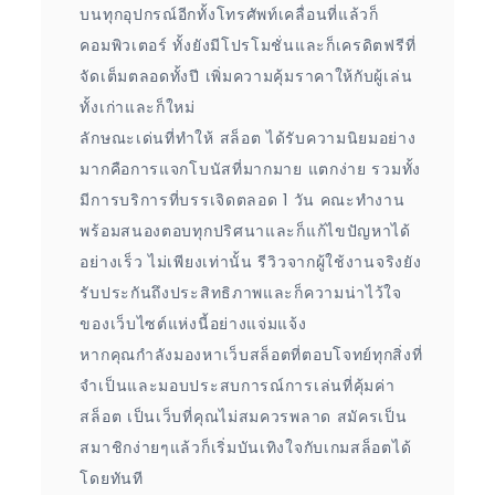
บนทุกอุปกรณ์อีกทั้งโทรศัพท์เคลื่อนที่แล้วก็
คอมพิวเตอร์ ทั้งยังมีโปรโมชั่นและก็เครดิตฟรีที่
จัดเต็มตลอดทั้งปี เพิ่มความคุ้มราคาให้กับผู้เล่น
ทั้งเก่าและก็ใหม่
ลักษณะเด่นที่ทำให้ สล็อต ได้รับความนิยมอย่าง
มากคือการแจกโบนัสที่มากมาย แตกง่าย รวมทั้ง
มีการบริการที่บรรเจิดตลอด 1 วัน คณะทำงาน
พร้อมสนองตอบทุกปริศนาและก็แก้ไขปัญหาได้
อย่างเร็ว ไม่เพียงเท่านั้น รีวิวจากผู้ใช้งานจริงยัง
รับประกันถึงประสิทธิภาพและก็ความน่าไว้ใจ
ของเว็บไซต์แห่งนี้อย่างแจ่มแจ้ง
หากคุณกำลังมองหาเว็บสล็อตที่ตอบโจทย์ทุกสิ่งที่
จำเป็นและมอบประสบการณ์การเล่นที่คุ้มค่า
สล็อต เป็นเว็บที่คุณไม่สมควรพลาด สมัครเป็น
สมาชิกง่ายๆแล้วก็เริ่มบันเทิงใจกับเกมสล็อตได้
โดยทันที