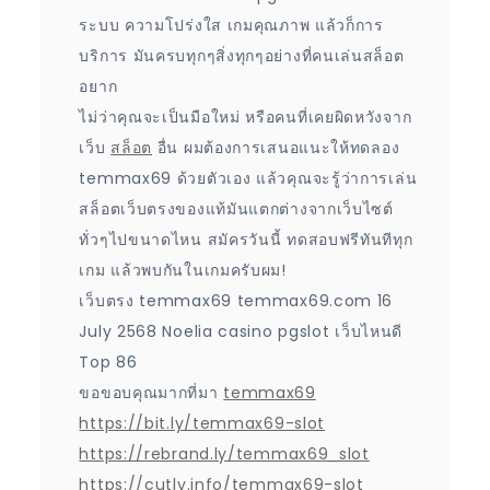
ระบบ ความโปร่งใส เกมคุณภาพ แล้วก็การ
บริการ มันครบทุกๆสิ่งทุกๆอย่างที่คนเล่นสล็อต
อยาก
ไม่ว่าคุณจะเป็นมือใหม่ หรือคนที่เคยผิดหวังจาก
เว็บ
สล็อต
อื่น ผมต้องการเสนอแนะให้ทดลอง
temmax69 ด้วยตัวเอง แล้วคุณจะรู้ว่าการเล่น
สล็อตเว็บตรงของแท้มันแตกต่างจากเว็บไซต์
ทั่วๆไปขนาดไหน สมัครวันนี้ ทดสอบฟรีทันทีทุก
เกม แล้วพบกันในเกมครับผม!
เว็บตรง temmax69 temmax69.com 16
July 2568 Noelia casino pgslot เว็บไหนดี
Top 86
ขอขอบคุณมากที่มา
temmax69
https://bit.ly/temmax69-slot
https://rebrand.ly/temmax69_slot
https://cutly.info/temmax69-slot