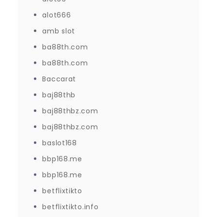
alot666
amb slot
ba88th.com
ba88th.com
Baccarat
baj88thb
baj88thbz.com
baj88thbz.com
baslot168
bbp168.me
bbp168.me
betflixtikto
betflixtikto.info