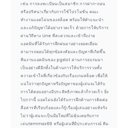
เช่น การลงทะเบียนเป็นสมาชิก การฝาก-ถอน
หรือปริศนาเกี่ยวกับการใช้โปรโมชั่น คณะ
ทำงานแอดไม่นของสล็อต พร้อมให้คำแนะนำ
และแก้ปัญหาได้อย่างรวดเร็ว ด้วยการให้บริการ
ผ่านวิถีทาง Line ที่สะดวกและเข้าถึงง่าย
แอดมินที่ได้รับการฝึกฝนมาอย่างยอดเยี่ยม
สามารถตอบได้ทุกข้อสงสัยและปัญหาที่เกิดขึ้น
ทีมงานแอดมินของ pgslot ผ่านการอบรมมา
เป็นอย่างดีอีกทั้งในด้านการให้บริการรวมทั้ง
ความเข้าใจที่เกี่ยวข้องกับเรื่องเกมสล็อต เพื่อให้
แน่ใจว่าทุกปัญหาหรือปัญหาของผู้เล่นจะได้รับ
การโต้ตอบอย่างมีประสิทธิภาพแล้วก็รวดเร็ว ยิ่ง
ไปกว่านี้ แอดไม่นยังได้รับการฝึกด้านการติดต่อ
สื่อสารที่เรียบร้อยและก็รู้เรื่องผู้เล่นอย่างแท้จริง
ไม่ว่าผู้เล่นจะเป็นมือใหม่ที่ไม่คุ้นเคยกับการ
เล่นtemmax69 หรือผู้เล่นที่มีประสบการณ์ ทีม