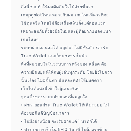
สิ่งนี้ช่วยทำให้ผมตัดสินใจได้ง่ายขึ้นว่า
เกมpgslotไหนเหมาะกับผม เกมไหนที่ควรที่จะ
ใช้ทุนจริง โดยไม่ต้องเสี่ยงเงินตั้งแต่ตอนแรก
เหมาะสมกับทั้งยังมือใหม่และผู้ที่อยากแปลงแนว
เกมใหม่ๆ
ระบบฝากถอนออโต้ pgslot ไม่มีขั้นต่ำ รองรับ
True Wallet และก็ธนาคารชั้นนำ
สิ่งที่ผมชอบใจในระบบการคลังของ สล็อต คือ
ความยืดหยุ่นที่ให้กับผู้เล่นทุกระดับ โดยยิ่งไปกว่า
นั้นเรื่อง ไม่มีขั้นต่ำ นี่แหละที่ทำให้ผมคิดว่า
เว็บไซต์แห่งนี้เข้าใจผู้เล่นจริงๆ
จุดแข็งของระบบฝากถอนที่ผมถูกใจ:
• ฝาก-ถอนผ่าน True Wallet ได้เต็มระบบ ไม่
ต้องขอคืนดีบัญชีธนาคาร
• ไม่มีอย่างน้อย จะเริ่มฝากแค่ 1 บาทก็ได้
• ทำรายการเร็วใน 5-10 วินาที ไม่ต้องรอข้าม