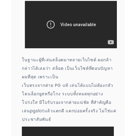
ในฐานะผู้ที่เล่นสล็อตมาหลายเว็บไซต์ ผมกล้า
กล่าวได้เลยว่า สล็อต เป็นเว็บไซต์ที่ตอบปัญหา
ผมที่สุด เพราะเป็น
เว็บตรงจากค่าย PG แท้ เล่นได้แบบไม่ต้องกลัว
โดนล็อกยูสหรือโกง ระบบทั้งหมดทุกอย่าง
โปร่งใส มีใบรับรองจากค่ายแน่ชัด ที่สำคัญคือ
เล่นpgslotแล้วแตกดี แตกบ่อยครั้งจริง ไม่ใช่แค่
ประชาสัมพันธ์