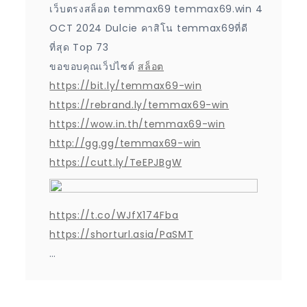
เว็บตรงสล็อต temmax69 temmax69.win 4
OCT 2024 Dulcie คาสิโน temmax69ที่ดี
ที่สุด Top 73
ขอขอบคุณเว็ปไซต์
สล็อต
https://bit.ly/temmax69-win
https://rebrand.ly/temmax69-win
https://wow.in.th/temmax69-win
http://gg.gg/temmax69-win
https://cutt.ly/TeEPJBgW
https://t.co/WJfX174Fba
https://shorturl.asia/PaSMT
…