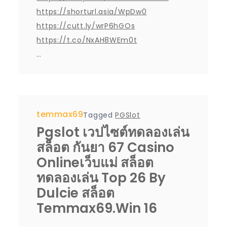
https://shorturl.asia/WpDw0
https://cutt.ly/wrP6hGOs
https://t.co/NxAH8WEm0t
…
temmax69
Tagged
PGSlot
Pgslot เวปไซต์ทดลองเล่น
สล็อต กันยา 67 Casino
Onlineเว็บแม่ สล็อต
ทดลองเล่น Top 26 By
Dulcie สล็อต
Temmax69.win 16