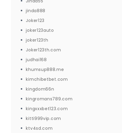
Jinda55
jinda888
Joker123
joker123auto
joker123th
Joker123th.com
judhai168
khumsup888.me
kimchibetbet.com
kingdom66n
kingromans789.com
kingxxxbet123.com
kitti999vip.com
ktv4sd.com