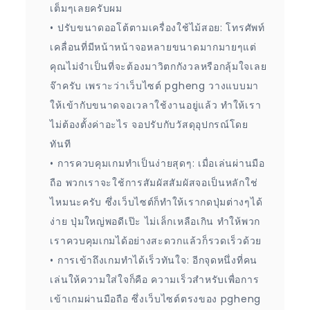
เต็มๆเลยครับผม
• ปรับขนาดออโต้ตามเครื่องใช้ไม้สอย: โทรศัพท์
เคลื่อนที่มีหน้าหน้าจอหลายขนาดมากมายๆแต่
คุณไม่จำเป็นที่จะต้องมาวิตกกังวลหรือกลุ้มใจเลย
จ๊าครับ เพราะว่าเว็บไซต์ pgheng วางแบบมา
ให้เข้ากับขนาดจอเวลาใช้งานอยู่แล้ว ทำให้เรา
ไม่ต้องตั้งค่าอะไร จอปรับกับวัสดุอุปกรณ์โดย
ทันที
• การควบคุมเกมทำเป็นง่ายสุดๆ: เมื่อเล่นผ่านมือ
ถือ พวกเราจะใช้การสัมผัสสัมผัสจอเป็นหลักใช่
ไหมนะครับ ซึ่งเว็บไซต์ก็ทำให้เรากดปุ่มต่างๆได้
ง่าย ปุ่มใหญ่พอดีเป๊ะ ไม่เล็กเหลือเกิน ทำให้พวก
เราควบคุมเกมได้อย่างสะดวกแล้วก็รวดเร็วด้วย
• การเข้าถึงเกมทำได้เร็วทันใจ: อีกจุดหนึ่งที่คน
เล่นให้ความใส่ใจก็คือ ความเร็วสำหรับเพื่อการ
เข้าเกมผ่านมือถือ ซึ่งเว็บไซต์ตรงของ pgheng