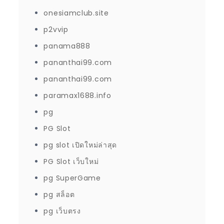
onesiamclub.site
p2vvip
panama888
pananthai99.com
pananthai99.com
paramax1688.info
pg
PG Slot
pg slot เปิดใหม่ล่าสุด
PG Slot เว็บใหม่
pg SuperGame
pg สล็อต
pg เว็บตรง