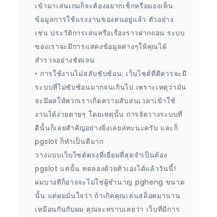
เข้ามาเล่นเกมก็จะต้องอยากเช็กหรือมองเห็น
ข้อมูลการใช้แรงงานของตนอยู่แล้ว ตัวอย่าง
เช่น ประวัติการเล่นหรือเรื่องราวฝากถอน ระบบ
ของเราจะมีการแสดงข้อมูลต่างๆให้คุณได้
สำรวจอย่างชัดเจน
• การใช้งานไม่สลับซับซ้อน: เว็บไซต์ที่ดีควรจะมี
ระบบที่ไม่ซับซ้อนมากจนเกินไป เพราะเหตุว่ามัน
จะมีผลให้พวกเราเกิดความสับสนเวลาเข้าใช้
งานได้ง่ายดายๆ โดยเหตุนั้น การจัดวางระบบที่
ดีนั้นก็เลยสำคัญอย่างยิ่งเลยล่ทะนะครับ และก็
pgslot ก็ทำเป็นดีมาก
วางแบบเว็บไซต์ตรงที่เยี่ยมที่สุดจำเป็นต้อง
pgslot แค่นั้น ทดลองด้วยตัวเองได้แล้ววันนี้!
ผมบางทีก็อาจจะไม่ใช่ผู้ชำนาญ pgheng ขนาด
นั้น แต่ผมมั่นใจว่า ถ้าเกิดคุณเล่นสล็อตมานาน
เหมือนกันกับผม คุณจะทราบเลยว่า เว็บที่มีการ