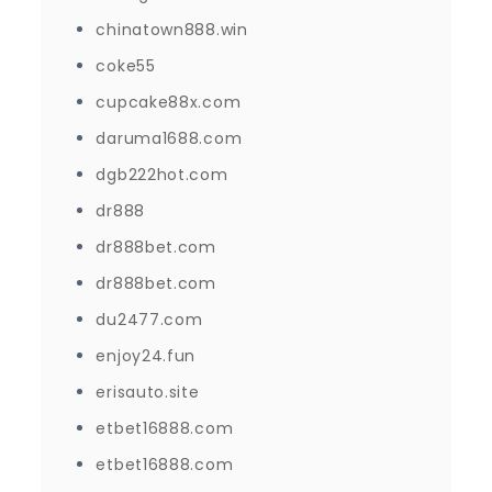
chinatown888.win
coke55
cupcake88x.com
daruma1688.com
dgb222hot.com
dr888
dr888bet.com
dr888bet.com
du2477.com
enjoy24.fun
erisauto.site
etbet16888.com
etbet16888.com