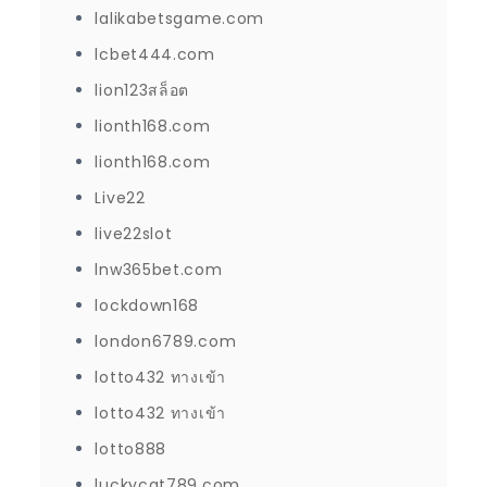
lalikabetsgame.com
lcbet444.com
lion123สล็อต
lionth168.com
lionth168.com
Live22
live22slot
lnw365bet.com
lockdown168
london6789.com
lotto432 ทางเข้า
lotto432 ทางเข้า
lotto888
luckycat789.com