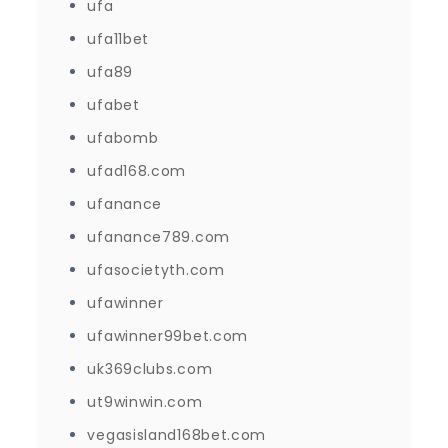
ufa
ufa11bet
ufa89
ufabet
ufabomb
ufad168.com
ufanance
ufanance789.com
ufasocietyth.com
ufawinner
ufawinner99bet.com
uk369clubs.com
ut9winwin.com
vegasisland168bet.com