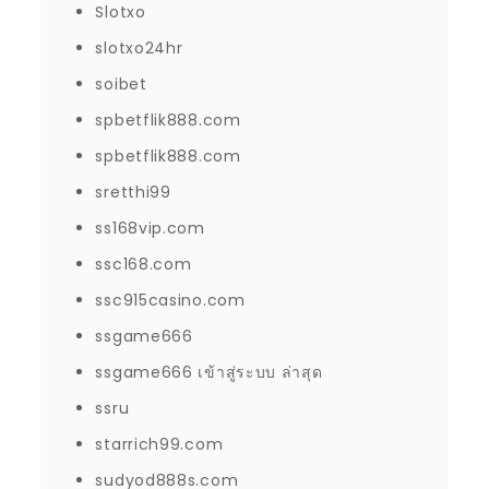
Slotxo
slotxo24hr
soibet
spbetflik888.com
spbetflik888.com
sretthi99
ss168vip.com
ssc168.com
ssc915casino.com
ssgame666
ssgame666 เข้าสู่ระบบ ล่าสุด
ssru
starrich99.com
sudyod888s.com