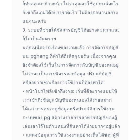
ก็ทำออกมาก้าวหน้า ไม่ว่าคุณจะใช้อุปกรณ์อะไร
ก็เข้าถึงเกมได้อย่างรวดเร็ว ไม่ต้องรอนานอย่าง
แน่ๆนะครับ
3. ระบบที่ช่วยให้จัดการบัญชีได้อย่างสะดวกและ
ก็ไม่เป็นอันตราย
นอกเหนือจากเรื่องของเกมแล้ว การจัดการบัญชี
บน pgheng ก็ทำได้ดีเลิศๆขอรับ เนื่องจากคุณ
ยังจำต้องใช้เว็บในการจัดการกับบัญชีของตนอยู่
ไม่ว่าจะเป็นการพิจารณาข้อมูล ปรับแก้บัญชี
หรืออยากเช็กเรื่องราวใช้งานก็ต้องทำได้
• หน้าโปรไฟล์เข้าถึงง่าย: เว็บที่ดีจะวางแบบให้
เราเข้าถึงข้อมูลบัญชีของตนเองได้ง่ายหมาก
ได้แก่ การตรวจดูข้อมูลหรือประวัติการใช้งาน
ระบบของ pg จัดวางรายการอาหารบัญชีของผู้
เล่นเอาไว้ในตำแหน่งที่ค้นหาได้ง่ายมากๆอยู่แล้ว
• แสดงข้อมูลการใช้แรงงานอย่างเห็นได้ชัด: ผู้ที่