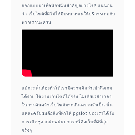
ออกแบบมาเพื่อนักพนันสำคัญอย่างไร? แน่นอน
ว่า เว็บไซต์ที่ดีไม่ได้มีบทบาทแค่ให้บริการเกมกับ
พวกเรานะครับ
แม้กระนั้นต้องทำให้เรามีความคิดว่าเข้าถึงเกม
ได้ง่าย ใช้งานเว็บไซต์ได้จริง ไม่เสียเวล่ำเวลา
ในการค้นคว้าเว็บไซต์มากเกินความจำเป็น นั่น
แหละครับผมคือสิ่งที่ทำให้ pgslot ของเราได้รับ
การเชิดชูจากนักพนันมากว่านี่คือเว็บที่ดีที่สุด
จริงๆ