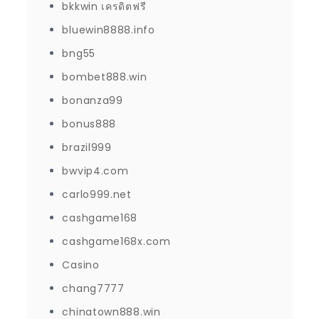
bkkwin เครดิตฟรี
bluewin8888.info
bng55
bombet888.win
bonanza99
bonus888
brazil999
bwvip4.com
carlo999.net
cashgame168
cashgame168x.com
Casino
chang7777
chinatown888.win