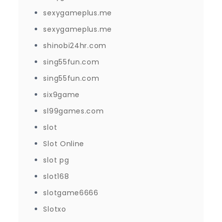
sexygameplus.me
sexygameplus.me
shinobi24hr.com
sing55fun.com
sing55fun.com
six9game
sl99games.com
slot
Slot Online
slot pg
slot168
slotgame6666
Slotxo