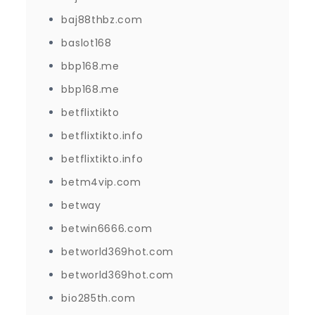
baj88thbz.com
baslot168
bbp168.me
bbp168.me
betflixtikto
betflixtikto.info
betflixtikto.info
betm4vip.com
betway
betwin6666.com
betworld369hot.com
betworld369hot.com
bio285th.com