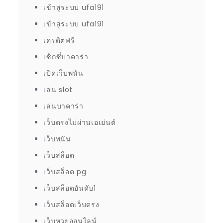
เข้าสู่ระบบ ufa191
เข้าสู่ระบบ ufa191
เครดิตฟรี
เซ็กซี่บาคาร่า
เปิดเว็บพนัน
เล่น slot
เล่นบาคาร่า
เว็บตรงไม่ผ่านเอเย่นต์
เว็บพนัน
เว็บสล็อต
เว็บสล็อต pg
เว็บสล็อตอันดับ1
เว็บสล็อตเว็บตรง
เว็บหวยออนไลน์