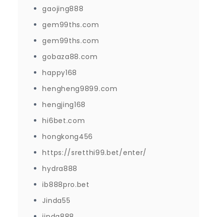
gaojing888
gem99ths.com
gem99ths.com
gobaza88.com
happy168
hengheng9899.com
hengjing168
hi6bet.com
hongkong456
https://sretthi99.bet/enter/
hydra888
ib888pro.bet
Jinda55
jinda888