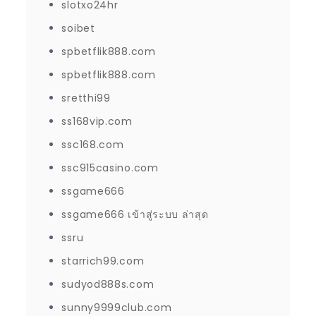
slotxo24hr
soibet
spbetflik888.com
spbetflik888.com
sretthi99
ss168vip.com
ssc168.com
ssc915casino.com
ssgame666
ssgame666 เข้าสู่ระบบ ล่าสุด
ssru
starrich99.com
sudyod888s.com
sunny9999club.com