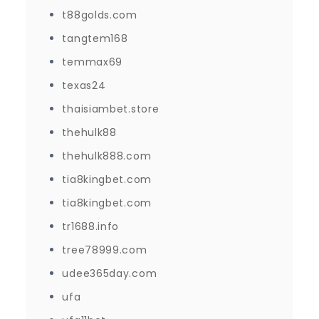
t88golds.com
tangtem168
temmax69
texas24
thaisiambet.store
thehulk88
thehulk888.com
tia8kingbet.com
tia8kingbet.com
tr1688.info
tree78999.com
udee365day.com
ufa