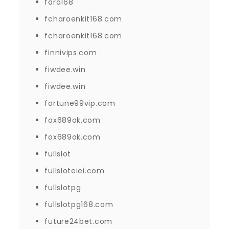
faro168
fcharoenkit168.com
fcharoenkit168.com
finnivips.com
fiwdee.win
fiwdee.win
fortune99vip.com
fox689ok.com
fox689ok.com
fullslot
fullsloteiei.com
fullslotpg
fullslotpg168.com
future24bet.com