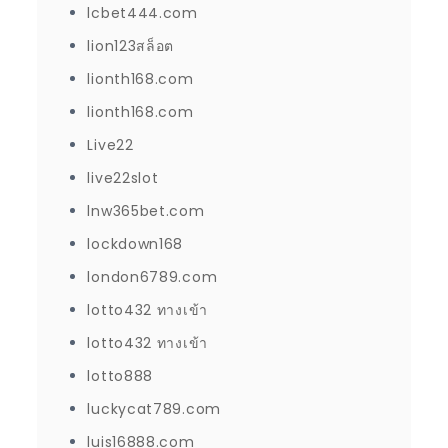
lcbet444.com
lion123สล็อต
lionth168.com
lionth168.com
Live22
live22slot
lnw365bet.com
lockdown168
london6789.com
lotto432 ทางเข้า
lotto432 ทางเข้า
lotto888
luckycat789.com
luis16888.com