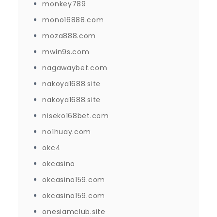
monkey789
mono16888.com
moza888.com
mwin9s.com
nagawaybet.com
nakoya1688.site
nakoya1688.site
niseko168bet.com
no1huay.com
okc4
okcasino
okcasino159.com
okcasino159.com
onesiamclub.site