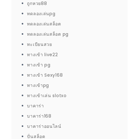
ถูกหวย88
ทดลองเล่นpg
ทดลองเล่นสล็อต
ทดลองเล่นสล็อต pg
ทะเบียนสวย
ทางเข้า live22
ทางเข้า pg
ทางเข้า Sexy168
ทางเข้าpg
ทางเข้าเล่น slotxo
บาคาร่า
บาคาร่า168
บาคาร่าออนไลน์
ปั่นสล็อต