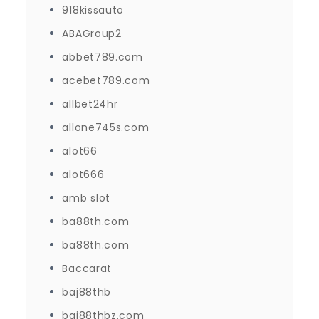
918kissauto
ABAGroup2
abbet789.com
acebet789.com
allbet24hr
allone745s.com
alot66
alot666
amb slot
ba88th.com
ba88th.com
Baccarat
baj88thb
baj88thbz.com