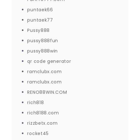
puntaek66
puntaek77
Pussy888
pussy888fun
pussy888win
qr code generator
ramclubx.com
ramclubx.com
RENO88WIN.COM
rich818
rich8188.com
rizzbetx.com
rocket45