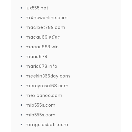
lux555.net
m4newonline.com
mac1bet789.com
macau69 สมัคร
macau888.win
mario678
mario678.info
meekin365day.com
mercyrosa168.com
mexicanoo.com
mib555s.com
mib555s.com
mmgoldsbets.com