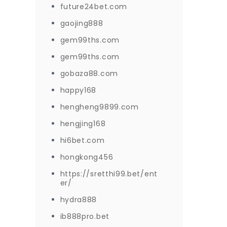
future24bet.com
gaojing888
gem99ths.com
gem99ths.com
gobaza88.com
happy168
hengheng9899.com
hengjing168
hi6bet.com
hongkong456
https://sretthi99.bet/ent
er/
hydra888
ib888pro.bet