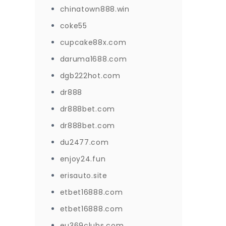
chinatown888.win
coke55
cupcake88x.com
daruma1688.com
dgb222hot.com
dr888
dr888bet.com
dr888bet.com
du2477.com
enjoy24.fun
erisauto.site
etbet16888.com
etbet16888.com
eu369clubs.com