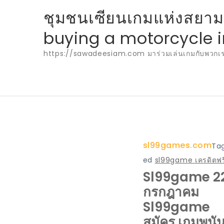
Skip
ชุมชนเซียนเกมแห่งสยามปร
to
buying a motorcycle i
content
https://sawadeesiam.com มาร่วมเล่นเกมกับพวกเรา พ
sl99games.com
Ta
ed
sl99game เครดิตฟร
Sl99game 2
กรกฎาคม
Sl99game
สมัคร เกมพนั