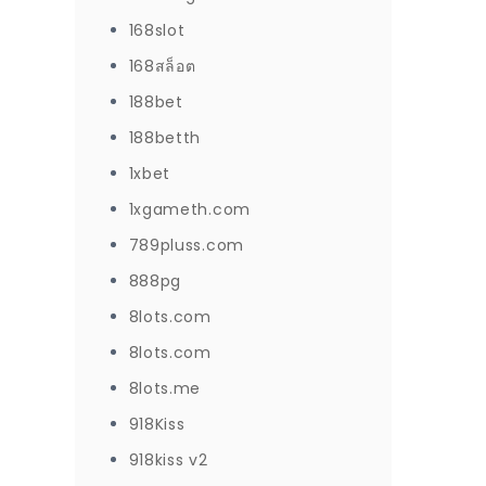
168slot
168สล็อต
188bet
188betth
1xbet
1xgameth.com
789pluss.com
888pg
8lots.com
8lots.com
8lots.me
918Kiss
918kiss v2