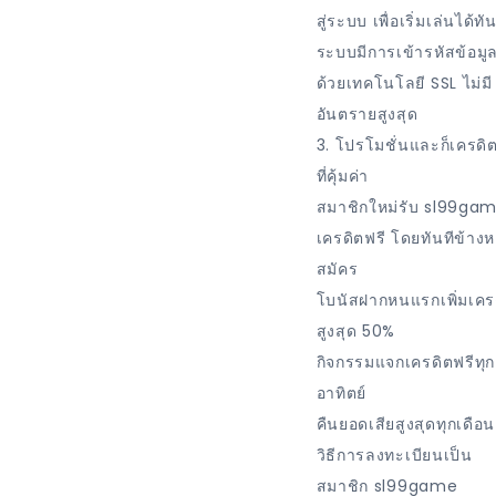
สู่ระบบ เพื่อเริ่มเล่นได้ทัน
ระบบมีการเข้ารหัสข้อมู
ด้วยเทคโนโลยี SSL ไม่มี
อันตรายสูงสุด
3. โปรโมชั่นและก็เครดิ
ที่คุ้มค่า
สมาชิกใหม่รับ sl99ga
เครดิตฟรี โดยทันทีข้างห
สมัคร
โบนัสฝากหนแรกเพิ่มเคร
สูงสุด 50%
กิจกรรมแจกเครดิตฟรีทุก
อาทิตย์
คืนยอดเสียสูงสุดทุกเดือน
วิธีการลงทะเบียนเป็น
สมาชิก sl99game