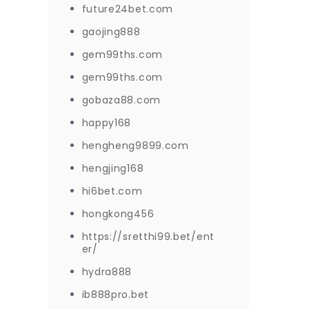
future24bet.com
gaojing888
gem99ths.com
gem99ths.com
gobaza88.com
happy168
hengheng9899.com
hengjing168
hi6bet.com
hongkong456
https://sretthi99.bet/ent
er/
hydra888
ib888pro.bet