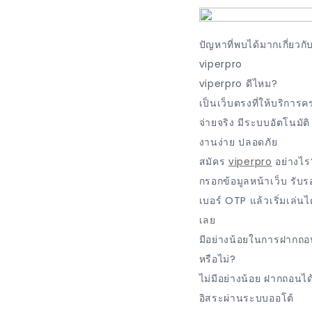
ปัญหาที่พบได้มากเกี่ยวกั
viperpro
viperpro ดีไหม?
เป็นเว็บตรงที่ให้บริการค
จ่ายจริง มีระบบอัตโนมัติ
งานง่าย ปลอดภัย
สมัคร
viperpro
อย่างไร
กรอกข้อมูลหน้าเว็บ รับร
เบอร์ OTP แล้วเริ่มเล่นได
เลย
มีอย่างน้อยในการฝากถ
หรือไม่?
ไม่มีอย่างน้อย ฝากถอนได
อิสระผ่านระบบออโต้