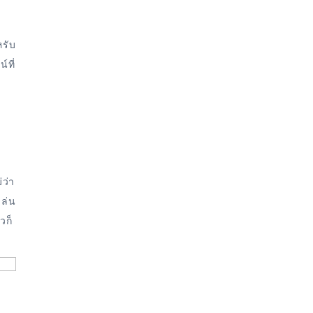
รับ
์ที่
ง
่ว่า
เล่น
วก็