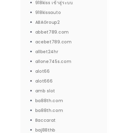
918kiss เข้าสู่ระบบ
918kissauto
ABAGroup2
abbet789.com
acebet789.com
allbet24hr
allone745s.com
alot66
alot666
amb slot
ba88th.com
ba88th.com
Baccarat
baj88thb