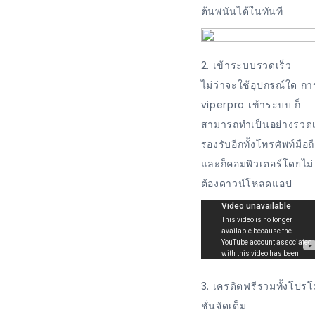
ต้นพนันได้ในทันที
2. เข้าระบบรวดเร็ว
ไม่ว่าจะใช้อุปกรณ์ใด กา
viperpro เข้าระบบ ก็
สามารถทำเป็นอย่างรวดเ
รองรับอีกทั้งโทรศัพท์มือถ
และก็คอมพิวเตอร์โดยไม่
ต้องดาวน์โหลดแอป
3. เครดิตฟรีรวมทั้งโปร
ชั่นจัดเต็ม