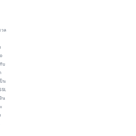
ชวล
ม
ro
กับ
ก
ป็น
SSL
งิน
ณะ
ง
น
ล