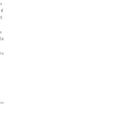
ใจ
ี่
ก็
ย
ให้
ล่น
ง
จาก