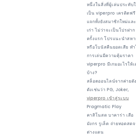
หนึ่งในสิ่งที่ผู้เล่นประทับ
เป็น viperpro เครดิตฟรี ท
แจกทั้งยังสมาชิกใหม่และ
เก่า ไม่ว่าจะเป็นโปรฝาก
ครั้งแรก โปรแนะนำสหา
หรือโบนัสคืนยอดเสีย ทำ
การเล่นมีความคุ้มราคา
viperpro มีเกมอะไรให้เ
บ้าง?
สล็อตออนไลน์จากค่ายดั
ดังเช่นว่า PG, Joker,
viperpro เข้าสู่ระบบ
Pragmatic Play
คาสิโนสด บาคาร่า เสือ
มังกร รูเล็ต ถ่ายทอดสด
ต่างแดน