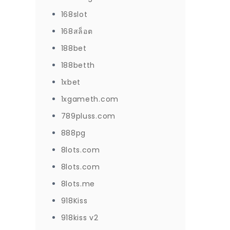
168slot
168สล็อต
188bet
188betth
1xbet
1xgameth.com
789pluss.com
888pg
8lots.com
8lots.com
8lots.me
918Kiss
918kiss v2