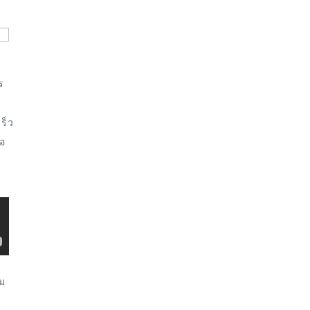
ร
ร็ว
ือ
โม