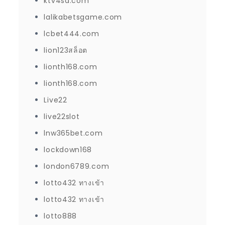
ktv4sd.com
lalikabetsgame.com
lcbet444.com
lion123สล็อต
lionth168.com
lionth168.com
Live22
live22slot
lnw365bet.com
lockdown168
london6789.com
lotto432 ทางเข้า
lotto432 ทางเข้า
lotto888