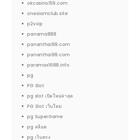
okcasino159.com
onesiamclub.site
p2vvip
panama888
pananthai99.com
pananthai99.com
paramax1688.info
pg
PG Slot
pg slot เปิดใหม่ล่าสุด
PG Slot เว็บใหม่
pg SuperGame
pg สล็อต
pg เว็บตรง