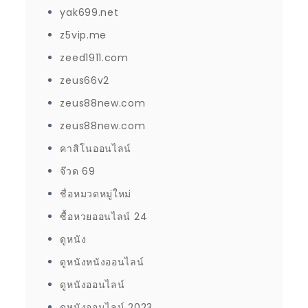
yak699.net
z5vip.me
zeed1911.com
zeus66v2
zeus88new.com
zeus88new.com
คาสิโนออนไลน์
จ๊วด 69
ชื่อหมวดหมู่ใหม่
ซื้อหวยออนไลน์ 24
ดูหนัง
ดูหนังหนังออนไลน์
ดูหนังออนไลน์
ดูหนังออนไลน์ 2023