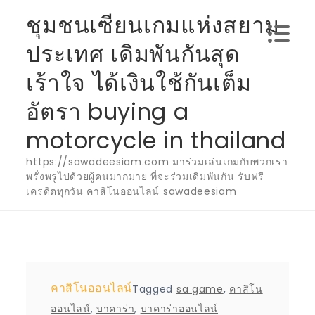
Skip
ชุมชนเซียนเกมแห่งสยาม
to
ประเทศ เดิมพันกันสุด
content
เร้าใจ ได้เงินใช้กันเต็ม
อัตรา buying a
motorcycle in thailand
https://sawadeesiam.com มาร่วมเล่นเกมกับพวกเรา
พรั่งพรูไปด้วยผู้คนมากมาย ที่จะร่วมเดิมพันกัน รับฟรี
เครดิตทุกวัน คาสิโนออนไลน์ sawadeesiam
คาสิโนออนไลน์
Tagged
sa game
,
คาสิโน
ออนไลน์
,
บาคาร่า
,
บาคาร่าออนไลน์