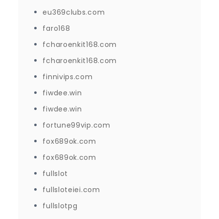
eu369clubs.com
faro168
fcharoenkit168.com
fcharoenkit168.com
finnivips.com
fiwdee.win
fiwdee.win
fortune99vip.com
fox689ok.com
fox689ok.com
fullslot
fullsloteiei.com
fullslotpg