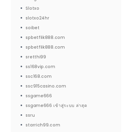
Slotxo
slotxo24hr
soibet
spbetflik888.com
spbetflik888.com
sretthi99
ss168vip.com
ssc168.com
ssc915casino.com
ssgame666
ssgame666 เข้าสู่ระบบ ล่าสุด
ssru
starrich99.com