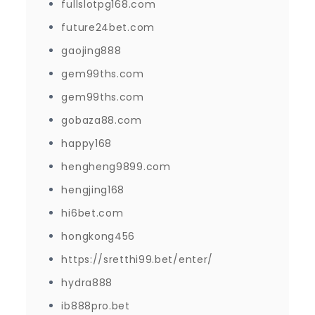
fullslotpg168.com
future24bet.com
gaojing888
gem99ths.com
gem99ths.com
gobaza88.com
happy168
hengheng9899.com
hengjing168
hi6bet.com
hongkong456
https://sretthi99.bet/enter/
hydra888
ib888pro.bet