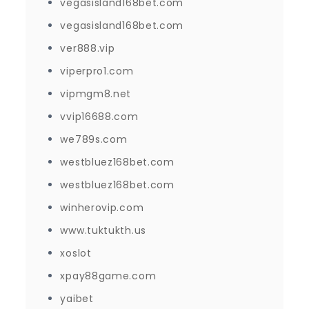
vegasisland168bet.com
vegasisland168bet.com
ver888.vip
viperpro1.com
vipmgm8.net
vvip16688.com
we789s.com
westbluez168bet.com
westbluez168bet.com
winherovip.com
www.tuktukth.us
xoslot
xpay88game.com
yaibet