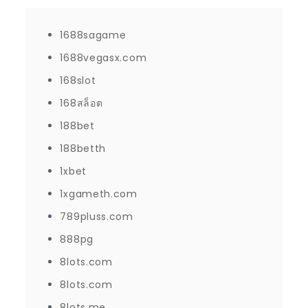
1688sagame
1688vegasx.com
168slot
168สล็อต
188bet
188betth
1xbet
1xgameth.com
789pluss.com
888pg
8lots.com
8lots.com
8lots.me