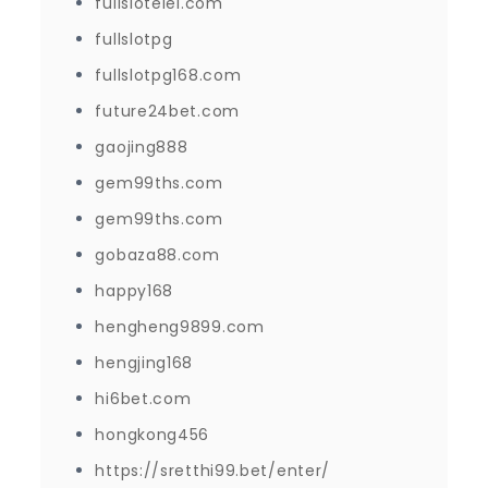
fullsloteiei.com
fullslotpg
fullslotpg168.com
future24bet.com
gaojing888
gem99ths.com
gem99ths.com
gobaza88.com
happy168
hengheng9899.com
hengjing168
hi6bet.com
hongkong456
https://sretthi99.bet/enter/