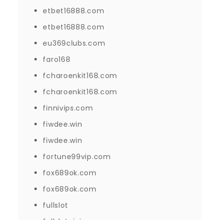
etbet16888.com
etbet16888.com
eu369clubs.com
faro168
fcharoenkit168.com
fcharoenkit168.com
finnivips.com
fiwdee.win
fiwdee.win
fortune99vip.com
fox689ok.com
fox689ok.com
fullslot