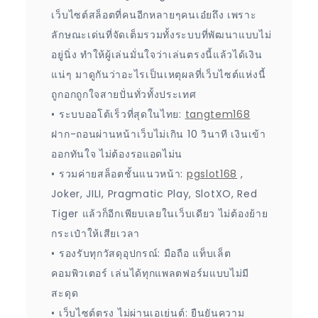
เว็บไซต์สล็อตที่คนอีกหลายๆคนเอ๋ยถึง เพราะ
ลักษณะเด่นที่จัดเต็มรวมทั้งระบบที่พัฒนาแบบไม่
อยู่นิ่ง ทำให้ผู้เล่นมั่นใจว่าเล่นตรงนี้แล้วได้เงิน
แน่ๆ มาดูกันว่าอะไรเป็นเหตุผลที่เว็บไซต์แห่งนี้
ถูกอกถูกใจสายปั่นทั่วทั้งประเทศ
• ระบบออโต้เร็วที่สุดในไทย:
tangtem168
ฝาก-ถอนผ่านหน้าเว็บไม่เกิน 10 วินาที เงินเข้า
ออกทันใจ ไม่ต้องรอแอดไม่น
• รวมค่ายสล็อตชั้นแนวหน้า:
pgslot168
,
Joker, JILI, Pragmatic Play, SlotXO, Red
Tiger แล้วก็อีกเพียบเลยในเว็บเดียว ไม่ต้องย้าย
กระเป๋าให้เสียเวลา
• รองรับทุกวัสดุอุปกรณ์: มือถือ แท็บเล็ต
คอมพิวเตอร์ เล่นได้ทุกแพลตฟอร์มแบบไม่มี
สะดุด
• เว็บไซต์ตรง ไม่ผ่านเอเย่นต์: ยืนยันความ