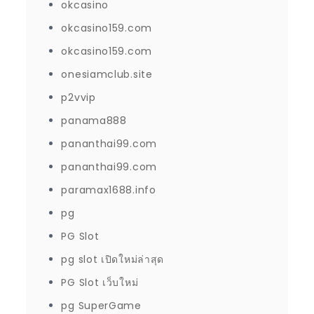
okcasino
okcasino159.com
okcasino159.com
onesiamclub.site
p2vvip
panama888
pananthai99.com
pananthai99.com
paramax1688.info
pg
PG Slot
pg slot เปิดใหม่ล่าสุด
PG Slot เว็บใหม่
pg SuperGame