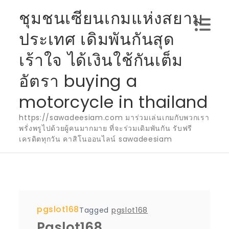
Skip
ชุมชนเซียนเกมแห่งสยาม
to
ประเทศ เดิมพันกันสุด
content
เร้าใจ ได้เงินใช้กันเต็ม
อัตรา buying a
motorcycle in thailand
https://sawadeesiam.com มาร่วมเล่นเกมกับพวกเรา
พรั่งพรูไปด้วยผู้คนมากมาย ที่จะร่วมเดิมพันกัน รับฟรี
เครดิตทุกวัน คาสิโนออนไลน์ sawadeesiam
pgslot168
Tagged
pgslot168
Pgslot168