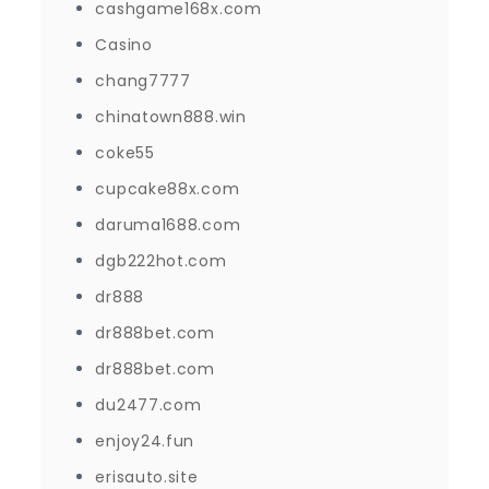
cashgame168x.com
Casino
chang7777
chinatown888.win
coke55
cupcake88x.com
daruma1688.com
dgb222hot.com
dr888
dr888bet.com
dr888bet.com
du2477.com
enjoy24.fun
erisauto.site