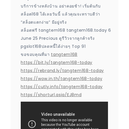
บริการข้างหลังบ้าน อย่าคอยช้า! เริ่มต้นกับ
สล็อต168 ได้เลยวันนี้ แล้วคุณจะทราบดีว่า
“สล็อตแตกง่าย” มีอยู่จริง
สล็อตฟรี tangtem168 tangtem168.today 6
June 25 Precious ดูรีวิวจากลูกค้าจริง
pgslot168ปลดหนี้ได้ง่ายๆ Top 91
ขอขอบคุณที่มา
tangtem168
https://bit.ly/tangtem168-today
https://rebrand.ly/tangtem168-today
https://wow.in.th/tangtem168-today
https://cutly.info/tangtem168-today
https://shorturl.asia/EJ8md