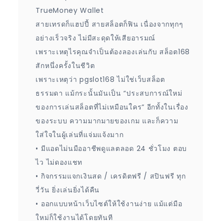
TrueMoney Wallet
สายเทรดก็แฮปปี้ สายสล็อตก็ฟิน เนื่องจากทุกๆ
อย่างเร็วจริง ไม่มีสะดุดให้เสียอารมณ์
เพราะเหตุไรคุณจำเป็นต้องลองเล่นกับ สล็อต168
สักหนึ่งครั้งในชีวิต
เพราะเหตุว่า pgslot168 ไม่ใช่เว็บสล็อต
ธรรมดา แม้กระนั้นมันเป็น “ประสบการณ์ใหม่
ของการเล่นสล็อตที่ไม่เหมือนใคร” อีกทั้งในเรื่อง
ของระบบ ความมากมายของเกม และก็ความ
ใส่ใจในผู้เล่นที่แจ่มแจ้งมาก
• มีแอดไม่นมืออาชีพดูแลตลอด 24 ชั่วโมง ตอบ
ไว ไม่ดองแชท
• กิจกรรมแจกเงินสด / เครดิตฟรี / สปินฟรี ทุก
วี่วัน ยิ่งเล่นยิ่งได้คืน
• ออกแบบหน้าเว็บไซต์ให้ใช้งานง่าย แม้แต่มือ
ใหม่ก็ใช้งานได้โดยทันที