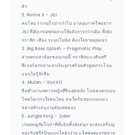
ตัว
2. Roma X – JILI
คนไหนว่าเกมโรม่าเก่าไป มาลองภาคใหม่จาก
JILI ที่อัปเกรดทุกอย่างให้อลังการกว่าเดิม ทั้งยัง
กราฟิก เสียง ระบบโบนัส ต้องใจสายลุยแน่ๆ
3. Big Bass Splash – Pragmatic Play
สายตกปลาต้องชอบเกมนี้ กราฟิกแนวคันทรี
ฟีเจอร์ตกปลาแจกเงินจุกๆพร้อมตัวคูณกระโจน
แบบไม่รู้จักลืม
4. Mulan – SlotXO
ธีมตำนานทหารหญิงที่จีนสุดขลัง โบนัสแตกแบบ
โหดไม่เกรงใจคนไหน คนใดกันชอบเกมแนว
คลาสสิกเล่นง่ายต้องทดลอง
5. Jungle King – Joker
เกมผจญภัยในป่าที่ทั้งลุ้นทั้งยังสนุก สะสมเหรียญ
ทองรับฟรีสปินแบบโคตรง่าย แจ็คพอตแจกหลาย