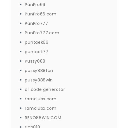
PunPro66
PunPro66.com
PunPro777
PunPro777.com
puntaek66
puntaek77
Pussy888
pussy888fun
pussy888win
qr code generator
ramclubx.com
ramclubx.com
RENO88WIN.COM
rich818