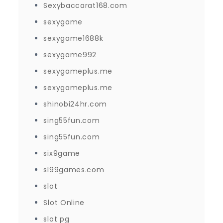
Sexybaccarat168.com
sexygame
sexygame1688k
sexygame992
sexygameplus.me
sexygameplus.me
shinobi24hr.com
sing55fun.com
sing55fun.com
six9game
sl99games.com
slot
Slot Online
slot pg