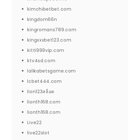
kimchibetbet.com
kingdom66n
kingromans789.com
kingxxxbet123.com
kitti999vip.com
ktv4sd.com
lalikabetsgame.com
lcbet444.com
lion123สล็อต
lionth168.com
lionth168.com
Live22
live22slot