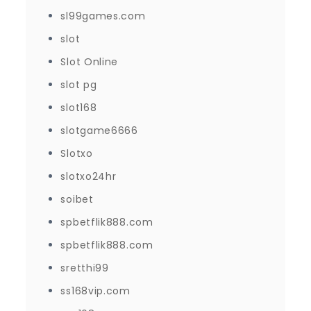
sl99games.com
slot
Slot Online
slot pg
slot168
slotgame6666
Slotxo
slotxo24hr
soibet
spbetflik888.com
spbetflik888.com
sretthi99
ss168vip.com