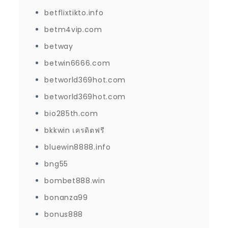
betflixtikto.info
betm4vip.com
betway
betwin6666.com
betworld369hot.com
betworld369hot.com
bio285th.com
bkkwin เครดิตฟรี
bluewin8888.info
bng55
bombet888.win
bonanza99
bonus888