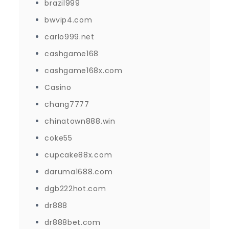
brazil999
bwvip4.com
carlo999.net
cashgame168
cashgame168x.com
Casino
chang7777
chinatown888.win
coke55
cupcake88x.com
daruma1688.com
dgb222hot.com
dr888
dr888bet.com