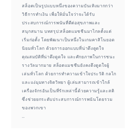
สล็อตเป็นรูปแบบหนึ่งของความบันเทิงมากกว่า
วิธีการทำเงิน เพื่อให้มั่นใจว่าจะได้รับ
ประสบการณ์การพนันที่ดีต่อสุขภาพและ
สนุกสนาน บทสรุป:สล็อตแมชชีนมาไกลตั้งแต่
เริ่มก่อตั้ง โดยพัฒนาเป็นหนึ่งในเกมคาสิโนยอด
นิยมทั่วโลก ด้วยการออกแบบที่น่าดึงดูดใจ
คุณสมบัติที่น่าดึงดูดใจ และศักยภาพในการชนะ
รางวัลมากมาย สล็อตแมชชีนยังคงดึงดูดใจผู้
เล่นทั่วโลก ด้วยการทำความเข้าใจประวัติ กลไก
และแง่มุมทางจิตวิทยา ผู้เล่นสามารถเข้าใกล้
เครื่องจักรอันเป็นที่รักเหล่านี้ด้วยความรู้และสติ
ซึ่งช่วยยกระดับประสบการณ์การพนันโดยรวม
ของพวกเขา
…