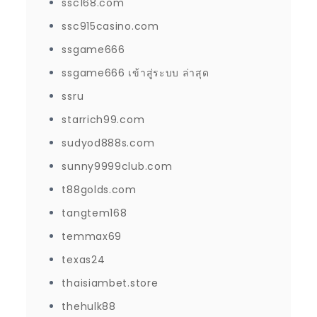
ssc168.com
ssc915casino.com
ssgame666
ssgame666 เข้าสู่ระบบ ล่าสุด
ssru
starrich99.com
sudyod888s.com
sunny9999club.com
t88golds.com
tangtem168
temmax69
texas24
thaisiambet.store
thehulk88