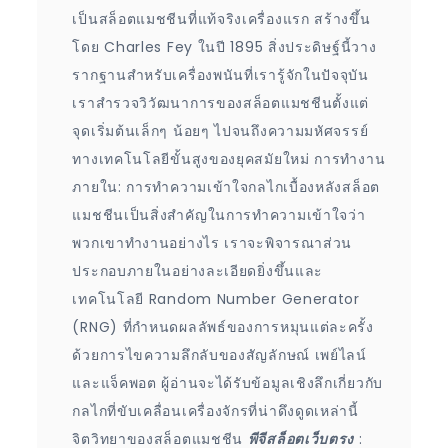
เป็นสล็อตแมชชีนที่แท้จริงเครื่องแรก สร้างขึ้น
โดย Charles Fey ในปี 1895 สิ่งประดิษฐ์นี้วาง
รากฐานสำหรับเครื่องพนันที่เรารู้จักในปัจจุบัน
เราสำรวจวิวัฒนาการของสล็อตแมชชีนตั้งแต่
จุดเริ่มต้นเล็กๆ น้อยๆ ไปจนถึงความมหัศจรรย์
ทางเทคโนโลยีขั้นสูงของยุคสมัยใหม่ การทำงาน
ภายใน: การทำความเข้าใจกลไกเบื้องหลังสล็อต
แมชชีนเป็นสิ่งสำคัญในการทำความเข้าใจว่า
พวกเขาทำงานอย่างไร เราจะพิจารณาส่วน
ประกอบภายในอย่างละเอียดยิ่งขึ้นและ
เทคโนโลยี Random Number Generator
(RNG) ที่กำหนดผลลัพธ์ของการหมุนแต่ละครั้ง
ด้วยการไขความลึกลับของสัญลักษณ์ เพย์ไลน์
และแจ็คพอต ผู้อ่านจะได้รับข้อมูลเชิงลึกเกี่ยวกับ
กลไกที่ขับเคลื่อนเครื่องจักรที่น่าดึงดูดเหล่านี้
จิตวิทยาของสล็อตแมชชีน
พีจีสล็อตเว็บตรง
: