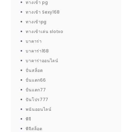
ทางเข้า pg
ทางเข้า Sexy168
ทางเข้าpg
ทางเข้าเล่น slotxo
บาคาร่า
บาคาร่า168
บาคาร่าออนไลน์
ปั่นสล็อต
ปั่นแตก66
ปั่นแตก77
ปันโปร777
พนันออนไลน์
พีจี
พีจีสล็อต