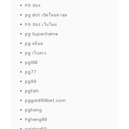
PG Slot
pg slot เปิดใหม่ล่าสุด
PG Slot เว็บใหม่
pg SuperGame
pg สล็อต
pg เว็บตรง
pg168
pg77
pg99
pgfish
pggold168bet.com
pgheng
Pgheng99