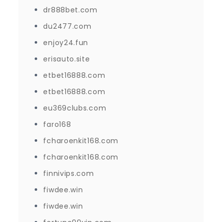
dr888bet.com
du2477.com
enjoy24.fun
erisauto.site
etbet16888.com
etbet16888.com
eu369clubs.com
faro168
fcharoenkit168.com
fcharoenkit168.com
finnivips.com
fiwdee.win
fiwdee.win