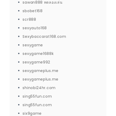
sawan888 ทดลองเล่น
sbobet168
scr888
sexyauto168
Sexybaccarat168.com
sexygame
sexygame1688k
sexygame992
sexygameplus.me
sexygameplus.me
shinobi24hr.com
sing55fun.com
sing55fun.com
six9game