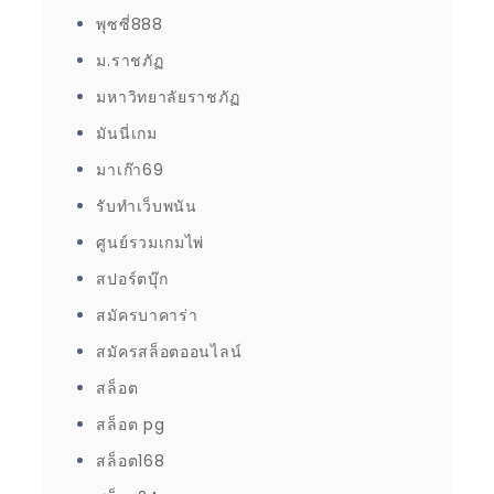
พุซซี่888
ม.ราชภัฏ
มหาวิทยาลัยราชภัฏ
มันนี่เกม
มาเก๊า69
รับทำเว็บพนัน
ศูนย์รวมเกมไพ่
สปอร์ตบุ๊ก
สมัครบาคาร่า
สมัครสล็อตออนไลน์
สล็อต
สล็อต pg
สล็อต168