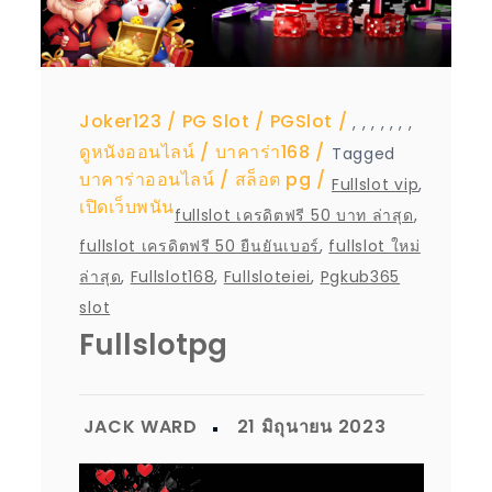
Joker123
PG Slot
PGSlot
,
,
,
,
,
,
,
ดูหนังออนไลน์
บาคาร่า168
Tagged
บาคาร่าออนไลน์
สล็อต pg
Fullslot vip
,
เปิดเว็บพนัน
fullslot เครดิตฟรี 50 บาท ล่าสุด
,
fullslot เครดิตฟรี 50 ยืนยันเบอร์
,
fullslot ใหม่
ล่าสุด
,
Fullslot168
,
Fullsloteiei
,
Pgkub365
slot
Fullslotpg