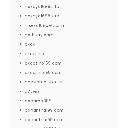
nakoya1688.site
nakoya1688.site
niseko168bet.com
no1huay.com
okc4
okcasino
okcasino159.com
okcasino159.com
onesiamclub.site
p2vvip
panama888
pananthai99.com
pananthai99.com