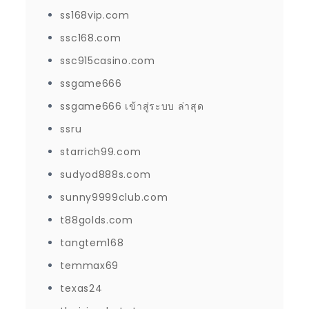
ss168vip.com
ssc168.com
ssc915casino.com
ssgame666
ssgame666 เข้าสู่ระบบ ล่าสุด
ssru
starrich99.com
sudyod888s.com
sunny9999club.com
t88golds.com
tangtem168
temmax69
texas24