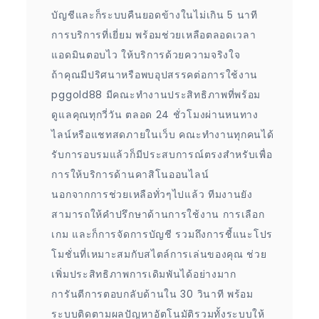
บัญชีและก็ระบบคืนยอดข้างในไม่เกิน 5 นาที
การบริการที่เยี่ยม พร้อมช่วยเหลือตลอดเวลา
แอดมินตอบไว ให้บริการด้วยความจริงใจ
ถ้าคุณมีปริศนาหรือพบอุปสรรคต่อการใช้งาน
pggold88 มีคณะทำงานประสิทธิภาพที่พร้อม
ดูแลคุณทุกวี่วัน ตลอด 24 ชั่วโมงผ่านหนทาง
ไลน์หรือแชทสดภายในเว็บ คณะทำงานทุกคนได้
รับการอบรมแล้วก็มีประสบการณ์ตรงสำหรับเพื่อ
การให้บริการด้านคาสิโนออนไลน์
นอกจากการช่วยเหลือทั่วๆไปแล้ว ทีมงานยัง
สามารถให้คำปรึกษาด้านการใช้งาน การเลือก
เกม และก็การจัดการบัญชี รวมถึงการชี้แนะโปร
โมชั่นที่เหมาะสมกับสไตล์การเล่นของคุณ ช่วย
เพิ่มประสิทธิภาพการเดิมพันได้อย่างมาก
การันตีการตอบกลับด้านใน 30 วินาที พร้อม
ระบบติดตามผลปัญหาอัตโนมัติรวมทั้งระบบให้