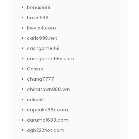
bonus888
brazil999
bwvip4.com
carlo999.net
cashgame168
cashgame168x.com
Casino
chang7777
chinatown888.win
coke55
cupcake88x.com
daruma1688.com
dgb222hot.com