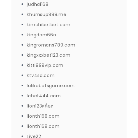
judhai168
khumsup888.me
kimchibetbet.com
kingdom66n
kingromans789.com
kingxxxbet123.com
kitti999vip.com
ktv4sd.com
lalikabetsgame.com
lcbet444.com
lion123สล็อต
lionth168.com
lionth168.com
Live22