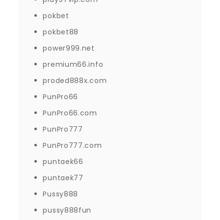
pokbet
pokbet88
power999.net
premium66.info
proded888x.com
PunPro66
PunPro66.com
PunPro777
PunPro777.com
puntaek66
puntaek77
Pussy888
pussy888fun