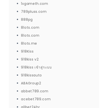
1xgameth.com
789pluss.com
888pg
8lots.com
8lots.com
8lots.me
918Kiss
918kiss v2
918kiss เข้าสู่ระบบ
918kissauto
ABAGroup2
abbet789.com
acebet789.com
allbet24hr