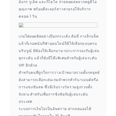
มังกร รูเล็ต และก็ไฮโล ถ่ายทอดสดจากสตูดิโอ
คุณภาพ พร้อมดีลเลอร์สาวสวยรอให้บริการ
ตลอด 1 วัน
เกมไพ่ยอดฮิตอย่างป๊อกกระเด้ง ดัมมี่ กางล็กแจ็ค
แล้วก็เกมพนันกีฬาออนไลน์ก็มีให้เลือกแบบครบ
บริบรูณ์ มีห้องให้เลือกนานาประการรองรับผู้เล่น
ทุกระดับ แล้วก็ยังมีโต๊ะพิเศษสำหรับผู้เล่นระดับ
VIP อีกด้วย
สำหรับคนที่ถูกใจการวางเป้าหมายรวมทั้งกลยุทธ์
ยังสามารถเลือกเล่นเกมจำพวกทัวร์นาเมนต์หรือ
การแข่งขันสด ซึ่งมีเงินรางวัลรวมสูงรวมทั้ง
จังหวะสำหรับเพื่อการชิงชัยกับผู้เล่นระดับ
ประเทศ
ระบบการเงินไม่เป็นอันตราย ฝากถอนออโต้