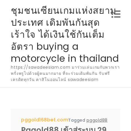
Skip
ชุมชนเซียนเกมแห่งสยาม
to
ประเทศ เดิมพันกันสุด
content
เร้าใจ ได้เงินใช้กันเต็ม
อัตรา buying a
motorcycle in thailand
https://sawadeesiam.com มาร่วมเล่นเกมกับพวกเรา
พรั่งพรูไปด้วยผู้คนมากมาย ที่จะร่วมเดิมพันกัน รับฟรี
เครดิตทุกวัน คาสิโนออนไลน์ sawadeesiam
pggold168bet.com
Tagged
pggold88
Pggold88 เข้าสู่ระบบ 29