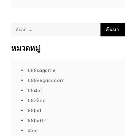
ค้นหา
สำหรับ:
หมวดหมู่
1688sagame
1688vegasx.com
168slot
168สล็อต
188bet
188betth
1xbet