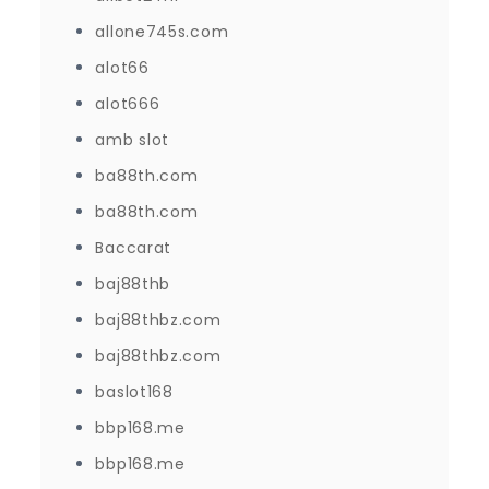
allone745s.com
alot66
alot666
amb slot
ba88th.com
ba88th.com
Baccarat
baj88thb
baj88thbz.com
baj88thbz.com
baslot168
bbp168.me
bbp168.me