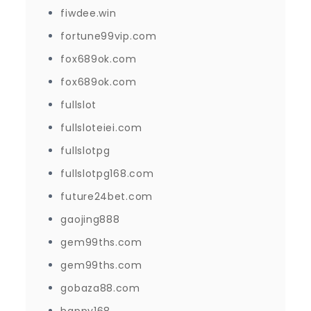
fiwdee.win
fortune99vip.com
fox689ok.com
fox689ok.com
fullslot
fullsloteiei.com
fullslotpg
fullslotpg168.com
future24bet.com
gaojing888
gem99ths.com
gem99ths.com
gobaza88.com