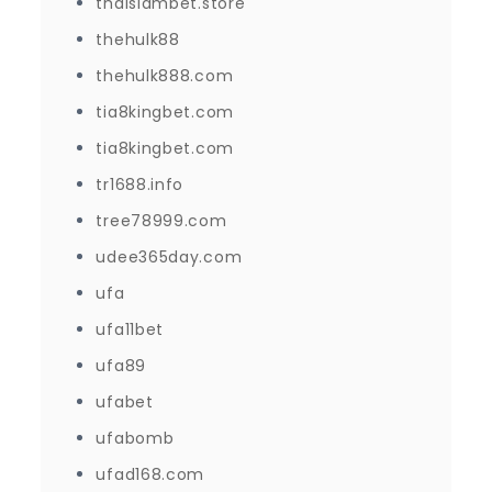
thaisiambet.store
thehulk88
thehulk888.com
tia8kingbet.com
tia8kingbet.com
tr1688.info
tree78999.com
udee365day.com
ufa
ufa11bet
ufa89
ufabet
ufabomb
ufad168.com