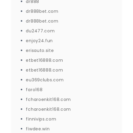
dr888
dr888bet.com
dr888bet.com
du2477.com
enjoy24.fun
erisauto.site
etbet16888.com
etbet16888.com
eu369clubs.com
faro168
fcharoenkit168.com
fcharoenkit168.com
finnivips.com
fiwdee.win