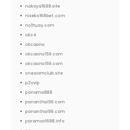
nakoya1688.site
niseko168bet.com
no1huay.com
okc4
okcasino
okcasino159.com
okcasino159.com
onesiamclub.site
p2vvip
panama888
pananthai99.com
pananthai99.com
paramax1688.info