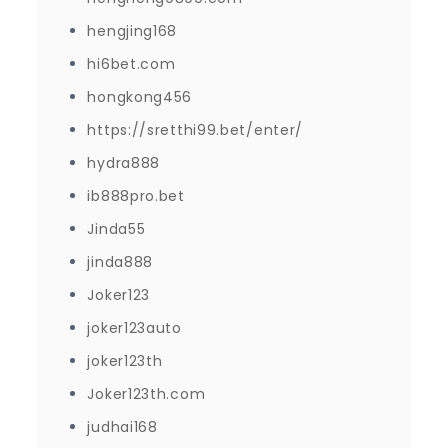
hengjing168
hi6bet.com
hongkong456
https://sretthi99.bet/enter/
hydra888
ib888pro.bet
Jinda55
jinda888
Joker123
joker123auto
joker123th
Joker123th.com
judhai168