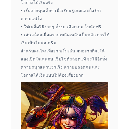
โอกาสได้เงินจริง
• เริ่มจากทุนเล็กๆ เพื่อเรียนรู้เกมและก็สร้าง
ความแน่ใจ
• ใช้เคล็ดวิธีง่ายๆ ตั้งงบ เลือกเกม โบนัสฟรี
• เล่นสล็อตเพื่อความเพลิดเพลินเป็นหลัก การได้
เงินเป็นโบนัสเสริม
สำหรับคนไหนที่อยากเริ่มเล่น ผมอยากที่จะให้
ลองเปิดใจเล่นกับ เว็บไซต์สล็อตแท้ จะได้อีกทั้ง
ความสนุกสนานร่าเริง ความปลอดภัย และ
โอกาสได้เงินแบบไม่ต้องเสี่ยงมาก