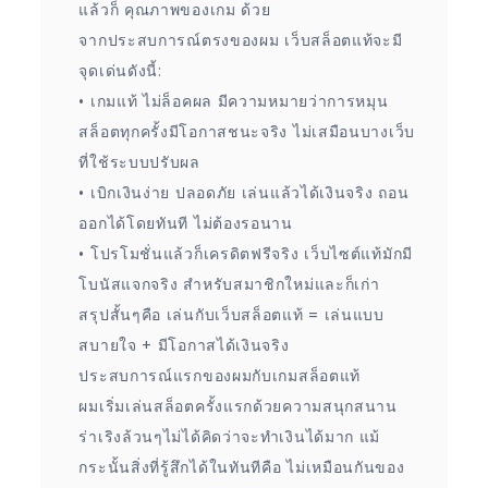
แล้วก็ คุณภาพของเกม ด้วย
จากประสบการณ์ตรงของผม เว็บสล็อตแท้จะมี
จุดเด่นดังนี้:
• เกมแท้ ไม่ล็อคผล มีความหมายว่าการหมุน
สล็อตทุกครั้งมีโอกาสชนะจริง ไม่เสมือนบางเว็บ
ที่ใช้ระบบปรับผล
• เบิกเงินง่าย ปลอดภัย เล่นแล้วได้เงินจริง ถอน
ออกได้โดยทันที ไม่ต้องรอนาน
• โปรโมชั่นแล้วก็เครดิตฟรีจริง เว็บไซต์แท้มักมี
โบนัสแจกจริง สำหรับสมาชิกใหม่และก็เก่า
สรุปสั้นๆคือ เล่นกับเว็บสล็อตแท้ = เล่นแบบ
สบายใจ + มีโอกาสได้เงินจริง
ประสบการณ์แรกของผมกับเกมสล็อตแท้
ผมเริ่มเล่นสล็อตครั้งแรกด้วยความสนุกสนาน
ร่าเริงล้วนๆไม่ได้คิดว่าจะทำเงินได้มาก แม้
กระนั้นสิ่งที่รู้สึกได้ในทันทีคือ ไม่เหมือนกันของ