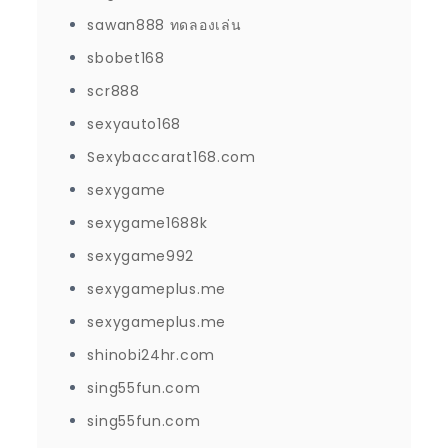
sawan888 ทดลองเล่น
sbobet168
scr888
sexyauto168
Sexybaccarat168.com
sexygame
sexygame1688k
sexygame992
sexygameplus.me
sexygameplus.me
shinobi24hr.com
sing55fun.com
sing55fun.com