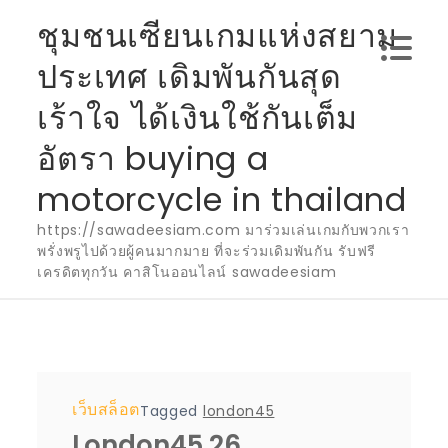
Skip
ชุมชนเซียนเกมแห่งสยาม
to
ประเทศ เดิมพันกันสุด
content
เร้าใจ ได้เงินใช้กันเต็ม
อัตรา buying a
motorcycle in thailand
https://sawadeesiam.com มาร่วมเล่นเกมกับพวกเรา
พรั่งพรูไปด้วยผู้คนมากมาย ที่จะร่วมเดิมพันกัน รับฟรี
เครดิตทุกวัน คาสิโนออนไลน์ sawadeesiam
เว็บสล็อต
Tagged
london45
London45 26