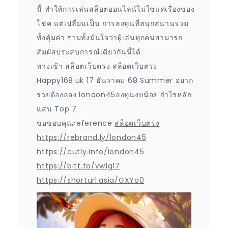
นี้ ทำให้การเล่นสล็อตออนไลน์ไม่ใช่แค่เรื่องของ
โชค แต่เปลี่ยนเป็น การลงทุนที่สนุกสนานรวม
ทั้งคุ้มค่า รวมทั้งมั่นใจว่าผู้เล่นทุกคนสามารถ
สัมผัสประสบการณ์เดียวกันนี้ได้
ทางเข้า สล็อตเว็บตรง สล็อตเว็บตรง
Happy168.uk 17 ธันวาคม 68 Summer อยาก
รวยต้องลอง london45ลงทุนงบน้อย กำไรหลัก
แสน Top 7
ขอขอบคุณreference
สล็อตเว็บตรง
https://rebrand.ly/london45
https://cutly.info/london45
https://bitt.to/vw1g17
https://shorturl.asia/GXYo0