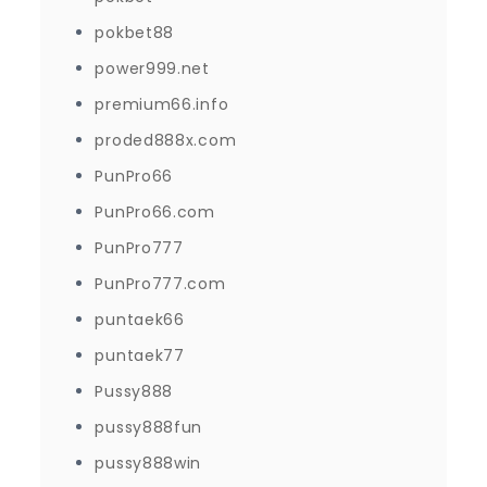
pokbet88
power999.net
premium66.info
proded888x.com
PunPro66
PunPro66.com
PunPro777
PunPro777.com
puntaek66
puntaek77
Pussy888
pussy888fun
pussy888win