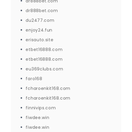
dr888bet.com
dr888bet.com
du2477.com
enjoy24.fun
erisauto.site
etbet16888.com
etbet16888.com
eu369clubs.com
faro168
fcharoenkit168.com
fcharoenkit168.com
finnivips.com
fiwdee.win
fiwdee.win