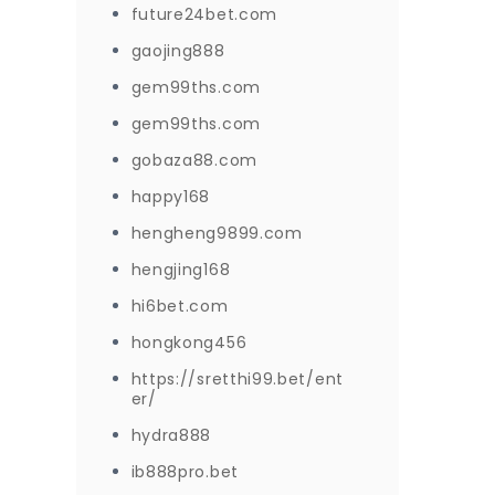
future24bet.com
gaojing888
gem99ths.com
gem99ths.com
gobaza88.com
happy168
hengheng9899.com
hengjing168
hi6bet.com
hongkong456
https://sretthi99.bet/ent
er/
hydra888
ib888pro.bet