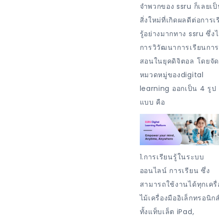
จำพวกของ ssru ก็เลยเป
สิ่งใหม่ที่เกิดผลดีต่อการเ
รู้อย่างมากทาง ssru ซึ่งไ
การวิวัฒนาการเรียนกา
สอนในยุคดิจิตอล โดยจั
หมวดหมู่ของdigital
learning ออกเป็น 4 รูป
แบบ คือ
1.การเรียนรู้ในระบบ
ออนไลน์ การเรียน ซึ่ง
สามารถใช้งานได้ทุกเครื่
ไม้เครื่องมืออิเล็กทรอนิกส
ทั้งแท็บเล็ต iPad,