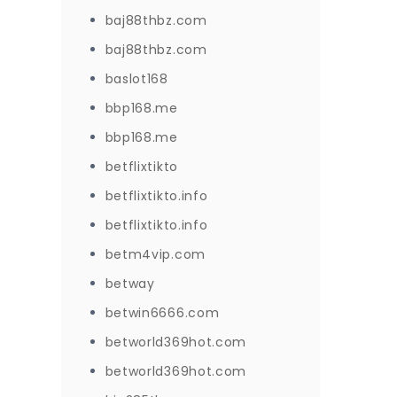
baj88thbz.com
baj88thbz.com
baslot168
bbp168.me
bbp168.me
betflixtikto
betflixtikto.info
betflixtikto.info
betm4vip.com
betway
betwin6666.com
betworld369hot.com
betworld369hot.com