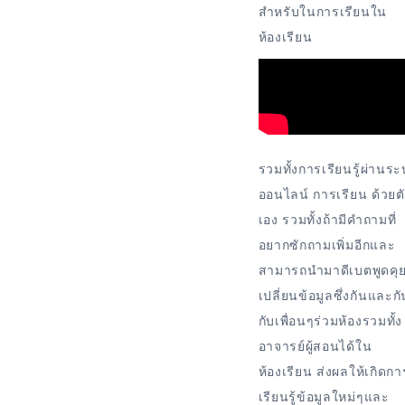
สำหรับในการเรียนใน
ห้องเรียน
รวมทั้งการเรียนรู้ผ่านร
ออนไลน์ การเรียน ด้วยต
เอง รวมทั้งถ้ามีคำถามที่
อยากซักถามเพิ่มอีกและ
สามารถนำมาดีเบตพูดคุ
เปลี่ยนข้อมูลซึ่งกันและกั
กับเพื่อนๆร่วมห้องรวมทั้ง
อาจารย์ผู้สอนได้ใน
ห้องเรียน ส่งผลให้เกิดกา
เรียนรู้ข้อมูลใหม่ๆและ