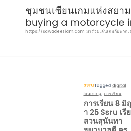
Skip
ชุมชนเซียนเกมแห่งสยามปร
to
buying a motorcycle i
content
https://sawadeesiam.com มาร่วมเล่นเกมกับพวกเรา พ
ssru
Tagged
digital
learning
,
การเรียน
การเรียน 8 มิถ
า 25 Ssru เรี
สวนสุนันทา
พยาบาลดี ครู