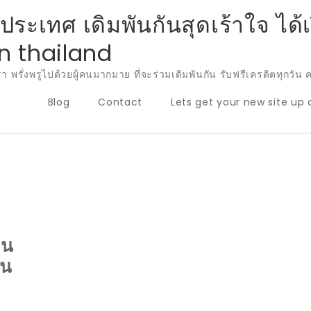
ะเทศ เดิมพันกันสุดเร้าใจ ได้เง
n thailand
รั่งพรูไปด้วยผู้คนมากมาย ที่จะร่วมเดิมพันกัน รับฟรีเครดิตทุกว
Blog
Contact
Lets get your new site up 
ุน
ยน