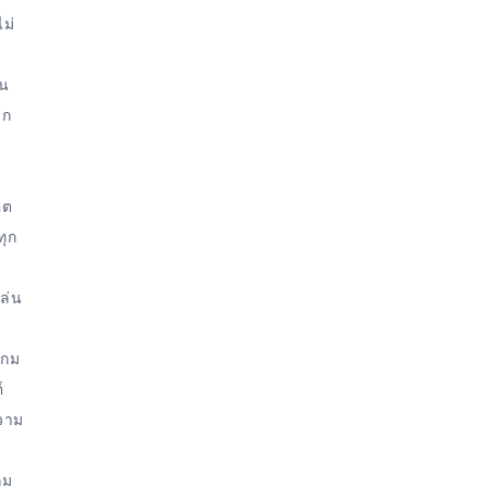
ม่
ะ
าน
วก
ี
อต
ทุก
ล่น
า
เกม
์
ความ
กม