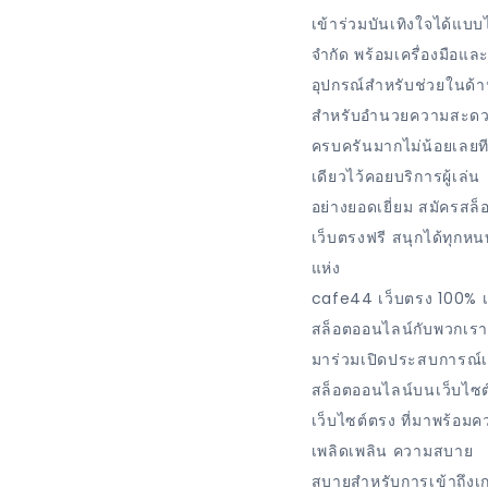
เข้าร่วมบันเทิงใจได้แบบไ
จำกัด พร้อมเครื่องมือแล
อุปกรณ์สำหรับช่วยในด้
สำหรับอำนวยความสะด
ครบครันมากไม่น้อยเลยท
เดียวไว้คอยบริการผู้เล่น
อย่างยอดเยี่ยม สมัครสล็
เว็บตรงฟรี สนุกได้ทุกหน
แห่ง
cafe44 เว็บตรง 100% เ
สล็อตออนไลน์กับพวกเร
มาร่วมเปิดประสบการณ์
สล็อตออนไลน์บนเว็บไซต
เว็บไซต์ตรง ที่มาพร้อม
เพลิดเพลิน ความสบาย
สบายสำหรับการเข้าถึงเ