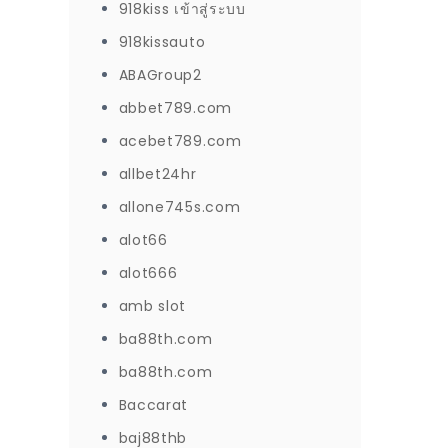
918kiss เข้าสู่ระบบ
918kissauto
ABAGroup2
abbet789.com
acebet789.com
allbet24hr
allone745s.com
alot66
alot666
amb slot
ba88th.com
ba88th.com
Baccarat
baj88thb