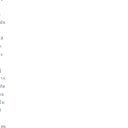
า
มัย
ห้
ำ
อง
้
ฝาก
กัด
าย
รโม
์
โดย