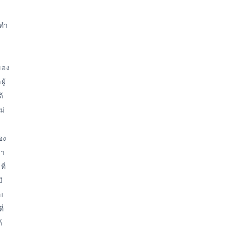
รทำ
ของ
ู้
้
ม่
อง
้า
ี่
ี
บ
ี่
์