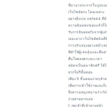
ที่นานาประการในรูปแบ
เว็บไซต์ตรง โดยเฉพาะ
อย่างยิ่งเกม cafe44 ที่มี
ความนิยมชมชอบแล้วก็ได
รับการยินยอมรับจากผู้เล
เยอะมาก เว็บไซต์พนันที่ม
การปรับปรุงอย่างสม่ำเส
ที่ทำให้ผู้เล่นลุ้นและตื่นต
ตื่นใจตลอดระยะเวลา
สมัครเป็นสมาชิกฟรี ได้ไ
ยากไม่กี่ขั้นตอน
เพียง 5 ขั้นตอนง่ายๆสำห
เพื่อการเข้าใช้ง่ายและก็เ
ถึงความสนุกสนานร่าเริง
ง่ายดายมากเลย
1. กดเข้าที่เข้าทางหน้า