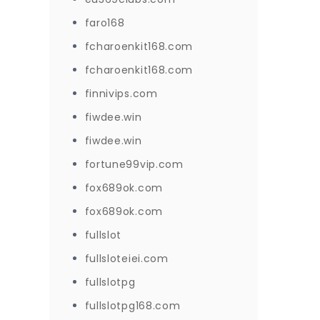
faro168
fcharoenkit168.com
fcharoenkit168.com
finnivips.com
fiwdee.win
fiwdee.win
fortune99vip.com
fox689ok.com
fox689ok.com
fullslot
fullsloteiei.com
fullslotpg
fullslotpg168.com