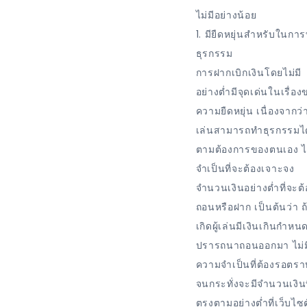
ไม่มีอย่างน้อย
1. มียืดหยุ่นสำหรับในกา
ธุรกรรม
การฝากเบิกเงินโดยไม่มี
อย่างต่ำมีจุดเด่นในเรื่อง
ความยืดหยุ่น เนื่องจากว่าผ
เล่นสามารถทำธุรกรรมได
ตามต้องการของตนเอง ไ
จำเป็นที่จะต้องเจาะจง
จำนวนเงินอย่างต่ำที่จะต้
ถอนหรือฝาก เป็นต้นว่า ถ
เกิดผู้เล่นมีเงินเกินกำหนดท
ปรารถนาถอนออกมา ไม่ม
ความจำเป็นที่ต้องรอตรา
จนกระทั่งจะมีจำนวนเงินท
ตรงตามอย่างต่ำที่เว็บไซต