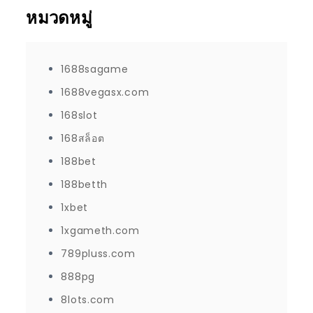
หมวดหมู่
1688sagame
1688vegasx.com
168slot
168สล็อต
188bet
188betth
1xbet
1xgameth.com
789pluss.com
888pg
8lots.com