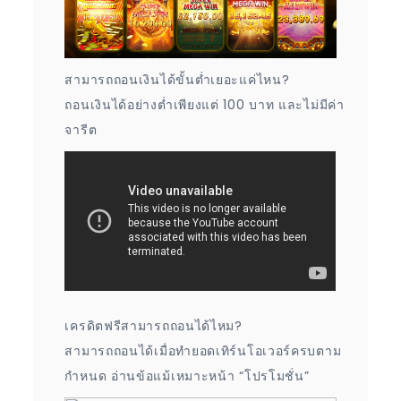
สามารถถอนเงินได้ขั้นต่ำเยอะแค่ไหน?
ถอนเงินได้อย่างต่ำเพียงแต่ 100 บาท และไม่มีค่า
จารีต
เครดิตฟรีสามารถถอนได้ไหม?
สามารถถอนได้เมื่อทำยอดเทิร์นโอเวอร์ครบตาม
กำหนด อ่านข้อแม้เหมาะหน้า “โปรโมชั่น”