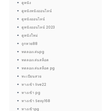
ดูหนัง
ดูหนังหนังออนไลน์
ดูหนังออนไลน์
ดูหนังออนไลน์ 2023
ดูหนังใหม่
ถูกหวย88
ทดลองเล่นpg
ทดลองเล่นสล็อต
ทดลองเล่นสล็อต pg
ทะเบียนสวย
ทางเข้า live22
ทางเข้า pg
ทางเข้า Sexy168
ทางเข้าpg