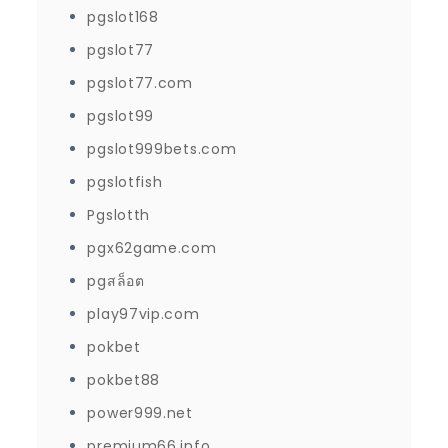
pgslot168
pgslot77
pgslot77.com
pgslot99
pgslot999bets.com
pgslotfish
Pgslotth
pgx62game.com
pgสล็อต
play97vip.com
pokbet
pokbet88
power999.net
premium66.info