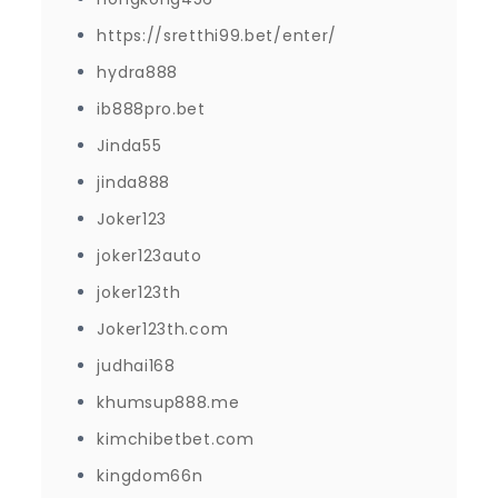
https://sretthi99.bet/enter/
hydra888
ib888pro.bet
Jinda55
jinda888
Joker123
joker123auto
joker123th
Joker123th.com
judhai168
khumsup888.me
kimchibetbet.com
kingdom66n