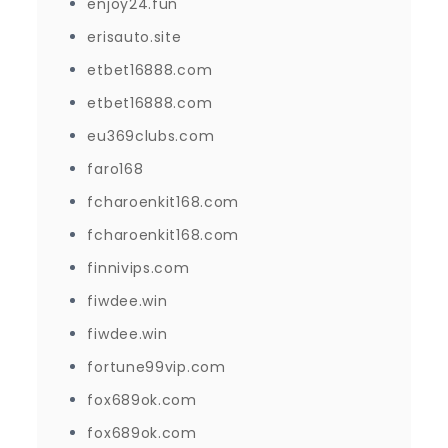
enjoy24.fun
erisauto.site
etbet16888.com
etbet16888.com
eu369clubs.com
faro168
fcharoenkit168.com
fcharoenkit168.com
finnivips.com
fiwdee.win
fiwdee.win
fortune99vip.com
fox689ok.com
fox689ok.com