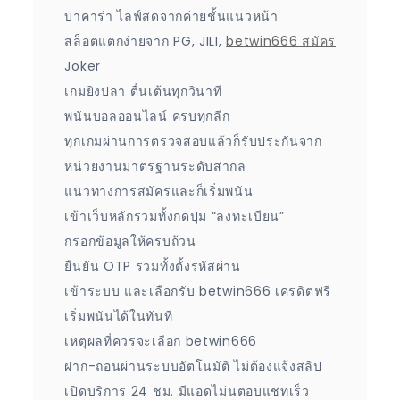
บาคาร่า ไลฟ์สดจากค่ายชั้นแนวหน้า
สล็อตแตกง่ายจาก PG, JILI,
betwin666 สมัคร
Joker
เกมยิงปลา ตื่นเต้นทุกวินาที
พนันบอลออนไลน์ ครบทุกลีก
ทุกเกมผ่านการตรวจสอบแล้วก็รับประกันจาก
หน่วยงานมาตรฐานระดับสากล
แนวทางการสมัครและก็เริ่มพนัน
เข้าเว็บหลักรวมทั้งกดปุ่ม “ลงทะเบียน”
กรอกข้อมูลให้ครบถ้วน
ยืนยัน OTP รวมทั้งตั้งรหัสผ่าน
เข้าระบบ และเลือกรับ betwin666 เครดิตฟรี
เริ่มพนันได้ในทันที
เหตุผลที่ควรจะเลือก betwin666
ฝาก-ถอนผ่านระบบอัตโนมัติ ไม่ต้องแจ้งสลิป
เปิดบริการ 24 ชม. มีแอดไม่นตอบแชทเร็ว