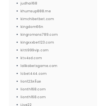
judhai168
khumsup888.me
kimchibetbet.com
kingdom66n
kingromans789.com
kingxxxbet123.com
kitti999vip.com
ktv4sd.com
lalikabetsgame.com
lcbet444.com
lion123สล็อต
lionth168.com
lionth168.com
Live22