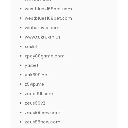
westbluez168bet.com
westbluez168bet.com
winherovip.com
www.tuktukth.us
xoslot
xpay88game.com
yaibet
yak699.net
z5vip.me
zeed1911.com
zeus66v2
zeus88new.com
zeus88new.com