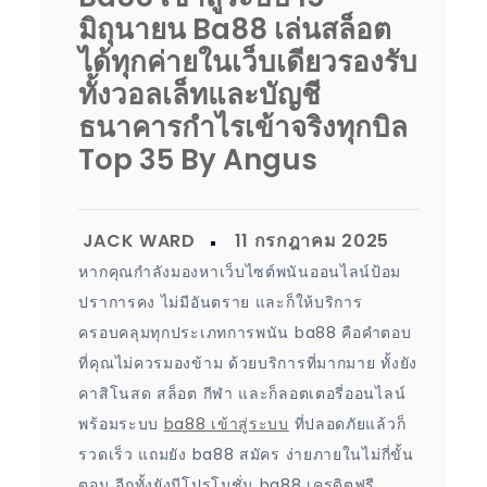
มิถุนายน Ba88 เล่นสล็อต
ได้ทุกค่ายในเว็บเดียวรองรับ
ทั้งวอลเล็ทและบัญชี
ธนาคารกำไรเข้าจริงทุกบิล
Top 35 By Angus
หากคุณกำลังมองหาเว็บไซต์พนันออนไลน์ป้อม
ปราการคง ไม่มีอันตราย และก็ให้บริการ
ครอบคลุมทุกประเภทการพนัน ba88 คือคำตอบ
ที่คุณไม่ควรมองข้าม ด้วยบริการที่มากมาย ทั้งยัง
คาสิโนสด สล็อต กีฬา และก็ลอตเตอรี่ออนไลน์
พร้อมระบบ
ba88 เข้าสู่ระบบ
ที่ปลอดภัยแล้วก็
รวดเร็ว แถมยัง ba88 สมัคร ง่ายภายในไม่กี่ขั้น
ตอน อีกทั้งยังมีโปรโมชั่น ba88 เครดิตฟรี