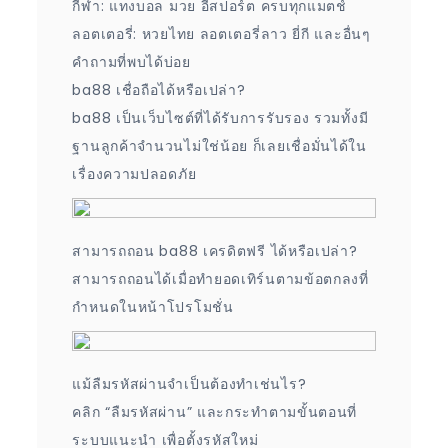
กีฬา: แทงบอล มวย อีสปอร์ต ครบทุกแมตช์
ลอตเตอรี่: หวยไทย ลอตเตอรี่ลาว ยี่กี และอื่นๆ
คำถามที่พบได้บ่อย
ba88 เชื่อถือได้หรือเปล่า?
ba88 เป็นเว็บไซต์ที่ได้รับการรับรอง รวมทั้งมี
ฐานลูกค้าจำนวนไม่ใช่น้อย ก็เลยเชื่อมั่นได้ใน
เรื่องความปลอดภัย
สามารถถอน ba88 เครดิตฟรี ได้หรือเปล่า?
สามารถถอนได้เมื่อทำยอดเทิร์นตามข้อตกลงที่
กำหนดในหน้าโปรโมชั่น
แม้ลืมรหัสผ่านจำเป็นต้องทำเช่นไร?
คลิก “ลืมรหัสผ่าน” และกระทำตามขั้นตอนที่
ระบบแนะนำ เพื่อตั้งรหัสใหม่