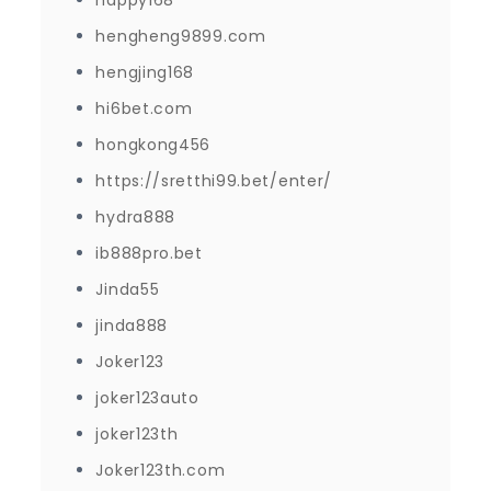
happy168
hengheng9899.com
hengjing168
hi6bet.com
hongkong456
https://sretthi99.bet/enter/
hydra888
ib888pro.bet
Jinda55
jinda888
Joker123
joker123auto
joker123th
Joker123th.com