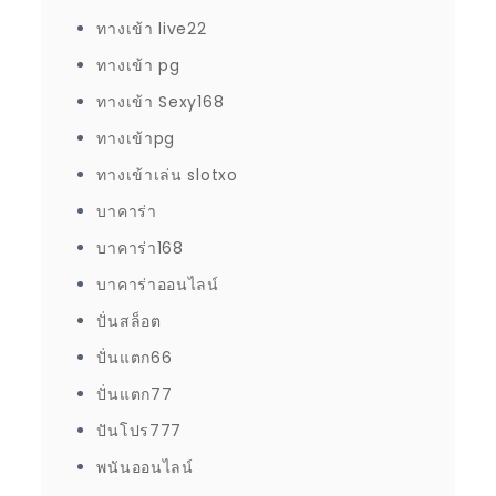
ทางเข้า live22
ทางเข้า pg
ทางเข้า Sexy168
ทางเข้าpg
ทางเข้าเล่น slotxo
บาคาร่า
บาคาร่า168
บาคาร่าออนไลน์
ปั่นสล็อต
ปั่นแตก66
ปั่นแตก77
ปันโปร777
พนันออนไลน์