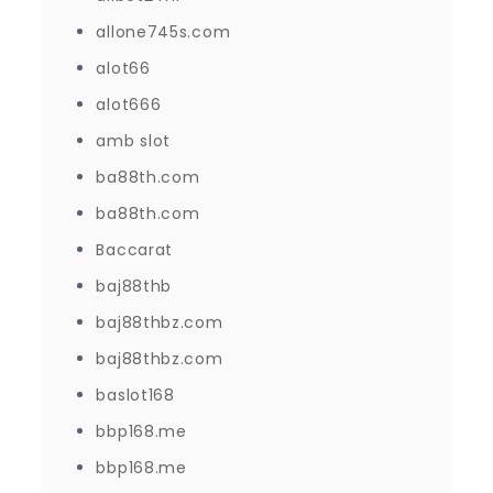
allone745s.com
alot66
alot666
amb slot
ba88th.com
ba88th.com
Baccarat
baj88thb
baj88thbz.com
baj88thbz.com
baslot168
bbp168.me
bbp168.me