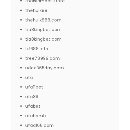
thaisiambet.store
thehulk88
thehulk888.com
tia8kingbet.com
tia8kingbet.com
tr1688.info
tree78999.com
udee365day.com
ufa
ufa11bet
ufa89
ufabet
ufabomb
ufad168.com