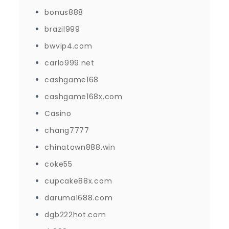
bonus888
brazil999
bwvip4.com
carlo999.net
cashgame168
cashgame168x.com
Casino
chang7777
chinatown888.win
coke55
cupcake88x.com
daruma1688.com
dgb222hot.com