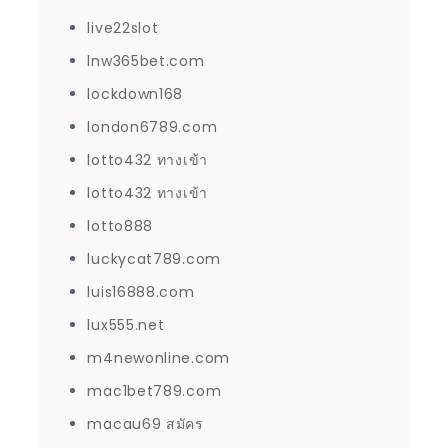
live22slot
lnw365bet.com
lockdown168
london6789.com
lotto432 ทางเข้า
lotto432 ทางเข้า
lotto888
luckycat789.com
luis16888.com
lux555.net
m4newonline.com
mac1bet789.com
macau69 สมัคร