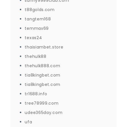
sunny9999club.com
t88golds.com
tangtem168
temmax69
texas24
thaisiambet.store
thehulk88
thehulk888.com
tia8kingbet.com
tia8kingbet.com
tr1688.info
tree78999.com
udee365day.com
ufa