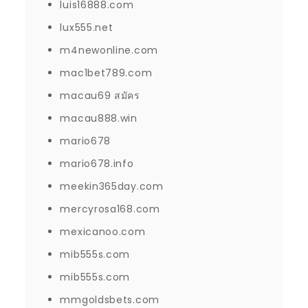
luis16888.com
lux555.net
m4newonline.com
mac1bet789.com
macau69 สมัคร
macau888.win
mario678
mario678.info
meekin365day.com
mercyrosa168.com
mexicanoo.com
mib555s.com
mib555s.com
mmgoldsbets.com