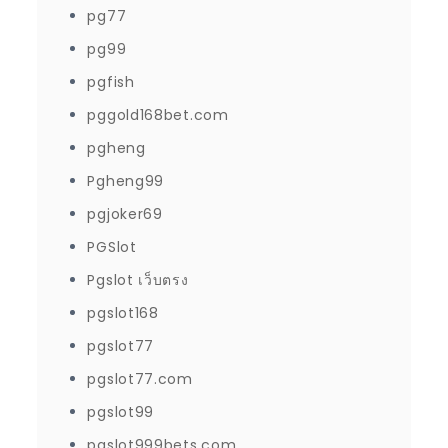
pg77
pg99
pgfish
pggold168bet.com
pgheng
Pgheng99
pgjoker69
PGSlot
Pgslot เว็บตรง
pgslot168
pgslot77
pgslot77.com
pgslot99
pgslot999bets.com