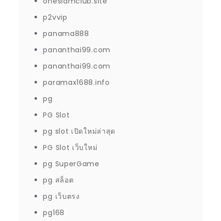
onesiamclub.site
p2vvip
panama888
pananthai99.com
pananthai99.com
paramax1688.info
pg
PG Slot
pg slot เปิดใหม่ล่าสุด
PG Slot เว็บใหม่
pg SuperGame
pg สล็อต
pg เว็บตรง
pg168