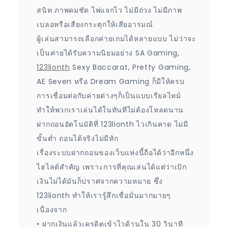
สนิท ภาพคมชัด ไพ่แจกไว ไม่มีถ่วง ไม่มีภาพ
เบลอหรือเสียงกระตุกให้เสียอารมณ์
ผู้เล่นสามารถเลือกค่ายเกมได้หลายแบบ ไม่ว่าจะ
เป็นค่ายได้รับความนิยมอย่าง SA Gaming,
123lionth
Sexy Baccarat, Pretty Gaming,
AE Seven หรือ Dream Gaming ก็มีให้ครบ
การเชื่อมต่อกับค่ายต่างๆก็เป็นแบบเรียลไทม์
ทำให้พวกเราเล่นได้ในทันทีไม่ต้องโหลดนาน
ฝากถอนอัตโนมัติที่ 123lionth ไวเกินคาด ไม่มี
ขั้นต่ำ ถอนได้จริงไม่มีหัก
เรื่องระบบฝากถอนของเว็บแห่งนี้ถือได้ว่าอีกหนึ่ง
ไฮไลต์สำคัญ เพราะการที่คุณเล่นได้แต่ว่าเบิก
เงินไม่ได้มันก็ปราศจากความหมาย ซึ่ง
123lionth ทำให้เรารู้สึกเชื่อมั่นมากมายๆ
เนื่องจาก
• ฝากเงินแล้วเครดิตเข้าไวด้านใน 30 วินาที