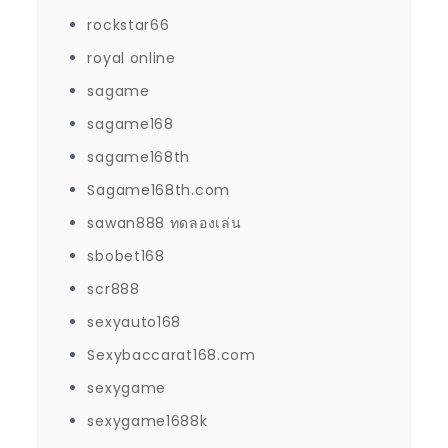
rockstar66
royal online
sagame
sagame168
sagame168th
Sagame168th.com
sawan888 ทดลองเล่น
sbobet168
scr888
sexyauto168
Sexybaccarat168.com
sexygame
sexygame1688k