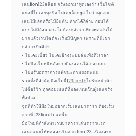
เล่นlion123สล็อต จริงออกมาพูดเองว่า เว็บไซต์
แห่งนี้ไม่เคยทุจริต ไม่เคยล็อกยูส ไม่ว่าคุณจะ
เล่นไม้เล็กหรือไม้ยืนต้น หากได้ก็จ่าย ถอนได้
แบบไม่มีอ้อนวอน ไม่ต้องกลัวว่าเพียงพอเล่นได้
มากแล้วเว็บไซต์จะเริ่มมีปัญหา เพราะที่นี่เขา
กล้าการันตีว่า
• ไม่เคยเบี้ยว ไม่เคยอ้างระบบล่มเพื่อดึงเวลา
• ไม่ปิดเว็บหนีหลังจากมีคนเล่นได้เยอะแยะ
• ไม่ปรับอัตราการแพ้ชนะตามยอดพนัน
รวมทั้งที่สำคัญคือเว็บนี้
123lionth
ไม่รับหน้าม้า
ไม่ซื้อรีวิว ทุกคอมเมนต์ที่มองเห็นเป็นผู้เล่นจริง
ทั้งปวง
จุดที่ทำให้มือใหม่อยากเริ่มเล่นบาคาร่า ต้องเริ่ม
จากที่ 123lionth แค่นั้น
มือใหม่ที่กำลังหาเว็บบาคาร่าเล่นคราวแรก
เสนอแนะให้ทดลองเริ่มจาก lion123 เนื่องจาก