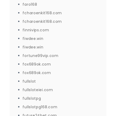
faro168
fcharoenkit168.com
fcharoenkit168.com
finnivips.com
fiwdee.win
fiwdee.win
fortune99vip.com
fox689ok.com
fox689ok.com
fullslot
fullsloteiei.com
fullslotpg
fullslotpg168.com
future24bet.com