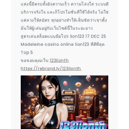
แห่งนี้มีครบทั้งยังความเร็ว ความโล่งใส ระบบดี
บริการจริงใจ และก็โปรโมชั่นที่ใช้ได้จริง ไม่ใช่
แค่ลวงให้สมัคร ทุกอย่างทำให้เห็นชัดว่าเขาตั้ง
มั่นให้ผู้เล่นอยู่กับเว็บไซต์นี้ในระยะยาว
สูตรเล่นสล็อตแบบมือโปร lion123 17 DEC 25
Madeleine casino online lion123 ที่ดีที่สุด
Top 5
ขอขอบคุณเว็บ
123lionth
https://rebrand.ly/123lionth