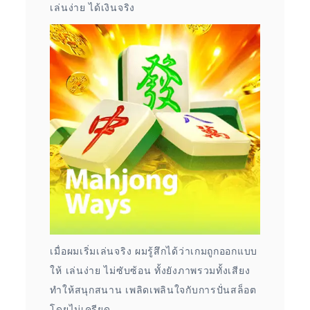
เล่นง่าย ได้เงินจริง
เมื่อผมเริ่มเล่นจริง ผมรู้สึกได้ว่าเกมถูกออกแบบ
ให้ เล่นง่าย ไม่ซับซ้อน ทั้งยังภาพรวมทั้งเสียง
ทำให้สนุกสนาน เพลิดเพลินใจกับการปั่นสล็อต
โดยไม่เครียด