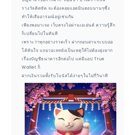
รางวัลติดขัด จะต้องคอยแอดมินตอบนานๆซึ่ง
ทำให้เสียอารมณ์อยู่เช่นกัน
เพียงพอมาเจอ เว็บตรงไม่ผ่านเอเย่นต์ ความรู้สึก
ก็เปลี่ยนไปในทันที
เพราะว่าทุกอย่างรวดเร็ว ฝากถอนผ่านระบบออ
โต้ทันใจ แถมวอเลทยังเป็นเหตุให้ไม่ต้องยุ่งยาก
เรื่องบัญชีธนาคารอีกต่อไป แค่มีแอป True
Wallet ก็
ฝากเงินรวมทั้งรับโบนัสได้ง่ายๆในไม่กี่วินาที