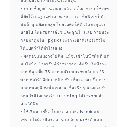
มันผันผวน แบบไม่สนใจต้นทุน
• ราคาซื้อถูกคำนวณมาแล้ว:
สล็อต
ระบบใช้เบท
ที่ตั้งไว้เป็นฐานคำนวณ ของราคาซื้อฟีเจอร์ ดัง
นั้นถ้าคุณตั้งเบทสูง โดยไม่คิดให้ดี เงินลงทุนจะ
หายไป ในพริบตาเดียว และคุณไม่รู้เลย ว่ามันจะ
กลับมาคุ้มไหม pgslot เพราะเข้าฟีเจอร์เร็วไม่
ได้แปลว่าได้กำไรเสมอ
• ผลตอบแทนอาจไม่คุ้ม: แม้จะเข้าโบนัสทันที แต่
มันไม่มีอะไรการันตีว่ารางวัลจะคุ้มกับเงินที่จ่าย
สมมติคุณซื้อ 75 บาท แต่โบนัสจ่ายกลับมา 35
บาท ต่อให้ได้เห็นแอนิเมชันเต็มจอ ก็ยังเป็นการ
ขาดทุนอยู่ดี ดังนั้นเวลาจะซื้อจริง ๆ ต้องยอมรับ
ก่อนว่ามีโอกาสเจ็บ fullslotpg ไม่ใช่จ่ายแล้ว
ต้องได้คืน
• ใช้เงินมากขึ้น: ในแง่เวลา มันประหยัดแน่
เพราะไม่ต้องปั่นรอนาน แต่ถ้ามองเชิงตัวเลข