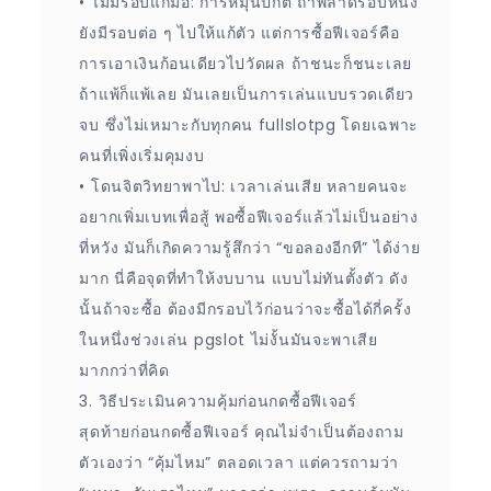
• ไม่มีรอบแก้มือ: การหมุนปกติ ถ้าพลาดรอบหนึ่ง
ยังมีรอบต่อ ๆ ไปให้แก้ตัว แต่การซื้อฟีเจอร์คือ
การเอาเงินก้อนเดียวไปวัดผล ถ้าชนะก็ชนะเลย
ถ้าแพ้ก็แพ้เลย มันเลยเป็นการเล่นแบบรวดเดียว
จบ ซึ่งไม่เหมาะกับทุกคน fullslotpg โดยเฉพาะ
คนที่เพิ่งเริ่มคุมงบ
• โดนจิตวิทยาพาไป: เวลาเล่นเสีย หลายคนจะ
อยากเพิ่มเบทเพื่อสู้ พอซื้อฟีเจอร์แล้วไม่เป็นอย่าง
ที่หวัง มันก็เกิดความรู้สึกว่า “ขอลองอีกที” ได้ง่าย
มาก นี่คือจุดที่ทำให้งบบาน แบบไม่ทันตั้งตัว ดัง
นั้นถ้าจะซื้อ ต้องมีกรอบไว้ก่อนว่าจะซื้อได้กี่ครั้ง
ในหนึ่งช่วงเล่น pgslot ไม่งั้นมันจะพาเสีย
มากกว่าที่คิด
3. วิธีประเมินความคุ้มก่อนกดซื้อฟีเจอร์
สุดท้ายก่อนกดซื้อฟีเจอร์ คุณไม่จำเป็นต้องถาม
ตัวเองว่า “คุ้มไหม” ตลอดเวลา แต่ควรถามว่า