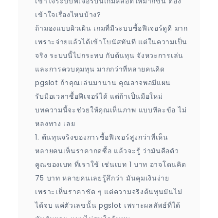
เข้าใจระบบฟีเจอร์บนเกมสล็อตให้มากขึ้น ต้อง
เข้าใจเรื่องไหนบ้าง?
ถ้ามองแบบผิวเผิน เกมที่มีระบบซื้อฟีเจอร์ดูดี มาก
เพราะจ่ายแล้วได้เข้าโบนัสทันที แต่ในความเป็น
จริง ระบบนี้ไปกระทบ กับต้นทุน จังหวะการเล่น
และการควบคุมทุน มากกว่าที่หลายคนคิด
pgslot ถ้าคุณเล่นมานาน คุณอาจพอมีแผน
รับมือเวลาซื้อฟีเจอร์ได้ แต่ถ้าเป็นมือใหม่
บทความนี้จะช่วยให้คุณเห็นภาพ แบบทีละข้อ ไม่
หลงทาง เลย
1. ต้นทุนจริงของการซื้อฟีเจอร์สูงกว่าที่เห็น
หลายคนเห็นราคากดซื้อ แล้วจะรู้ ว่ามันคือตัว
คูณของเบท ที่เราใช้ เช่นเบท 1 บาท อาจโดนคิด
75 บาท หลายคนเลยรู้สึกว่า มันคุมเงินง่าย
เพราะเห็นราคาชัด ๆ แต่ความจริงต้นทุนมันไม่
ได้จบ แค่ตัวเลขนั้น pgslot เพราะผลลัพธ์ที่ได้