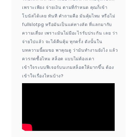
เพราะเพียง จ่ายเงิน ตามที่กำหนด คุณก็เข้า
โบนัสได้เลย ทันที คำถามคือ มันคุ้มไหม หรือไม่
fullslotpg หรือมันเป็นแค่ทางลัด ที่แลกมากับ
ความเสี่ยง เพราะมันไม่มีอะไรรับประกัน เลย ว่า
จ่ายไปแล้ว จะได้คืนคุ้ม ทุกครั้ง ดังนั้นใน
บทความนี้ผมขอ พาคุณดู ว่ามันทำงานยังไง แล้ว
ควรกดซื้อไหม สล็อต แบบไม่ต้องเดา
เข้าใจระบบฟีเจอร์บนเกมสล็อตให้มากขึ้น ต้อง
เข้าใจเรื่องไหนบ้าง?