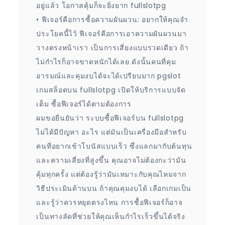
อยู่แล้ว โอกาสคุ้มก็จะยิ่งยาก fullslotpg
• ฟีเจอร์คือการซื้อความผันผวน: อยากให้คุณจำ
ประโยคนี้ไว้ ฟีเจอร์คือการเอาความผันผวนมา
วางตรงหน้าเรา เป็นการเสี่ยงแบบรวดเดียว ถ้า
ไม่กำไรก็อาจขาดหนักได้เลย ดังนั้นคนที่คุม
อารมณ์และคุมงบได้จะได้เปรียบมาก pgslot
เกมสล็อตบน fullslotpg เปิดให้บริการแบบจัด
เต็ม ซื้อฟีเจอร์ได้ตามต้องการ
ผมขอยืนยันว่า ระบบซื้อฟีเจอร์บน fullslotpg
ไม่ได้มีปัญหา อะไร แต่มันเป็นเครื่องมือสำหรับ
คนที่อยากเข้าโบนัสแบบเร็ว ซึ่งแลกมากับต้นทุน
และความเสี่ยงที่สูงขึ้น คุณอาจไม่ต้องกะว่ามัน
คุ้มทุกครั้ง แต่ต้องรู้ว่ามันเหมาะกับคุณไหมจาก
วิธีประเมินด้านบน ถ้าคุณคุมงบได้ เลือกเกมเป็น
และรู้ว่าควรหยุดตรงไหน การซื้อฟีเจอร์ก็อาจ
เป็นทางลัดที่ช่วยให้คุณเห็นกำไรเร็วขึ้นได้จริง