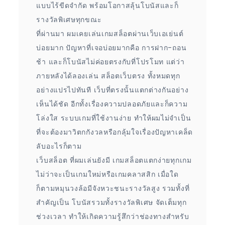
แบบไร้ขีดจำกัด พร้อมโอกาสลุ้นโบนัสและก็
รางวัลพิเศษทุกขณะ
ที่ผ่านมา ผมเคยเล่นเกมสล็อตผ่านเว็บเอเย่นต์
บ่อยมาก ปัญหาที่เจอบ่อยมากคือ การฝาก-ถอน
ช้า และก็โบนัสไม่ค่อยตรงกับที่โปรโมท แต่ว่า
ภายหลังได้ลองเล่น สล็อตเว็บตรง ทั้งหมดทุก
อย่างแปรไปทันที เว็บที่ตรงนั้นแตกต่างกันอย่าง
เห็นได้ชัด อีกทั้งเรื่องความปลอดภัยและก็ความ
โล่งใส ระบบเกมที่ใช้งานง่าย ทำให้ผมไม่จำเป็น
ที่จะต้องมาวิตกกังวลหรือกลุ้มใจเรื่องปัญหาเคล็ด
ลับอะไรก็ตาม
เว็บสล็อต ที่ผมเล่นยังมี เกมสล็อตแตกง่ายทุกเกม
ไม่ว่าจะเป็นเกมใหม่หรือเกมคลาสสิก เมื่อใด
ก็ตามหมุนวงล้อมีจังหวะชนะรางวัลสูง รวมทั้งที่
สำคัญเป็น โบนัสรวมทั้งรางวัลพิเศษ จัดเต็มทุก
ช่วงเวลา ทำให้เกิดความรู้สึกว่าช่องทางสำหรับ