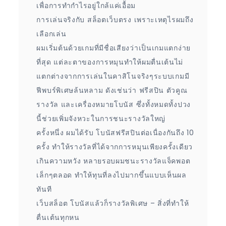
เพื่อการทำกำไรอยู่ใกล้แค่เอื้อม
การเล่นจริงกับ สล็อตเว็บตรง เพราะเหตุไรผมถึง
เลือกเล่น
ผมเริ่มต้นด้วยเกมที่มีชื่อเสียงว่าเป็นเกมแตกง่าย
ที่สุด แต่ละตาของการหมุนทำให้ผมตื่นเต้นไม่
แตกต่างจากการเล่นในคาสิโนจริงๆระบบเกมมี
ฟีพบร์พิเศษล้นหลาม ดังเช่นว่า ฟรีสปิน ตัวคูณ
รางวัล และเครื่องหมายโบนัส ซึ่งทั้งหมดทั้งปวง
นี้ช่วยเพิ่มจังหวะในการชนะรางวัลใหญ่
ครั้งหนึ่ง ผมได้รับ โบนัสฟรีสปินต่อเนื่องกันถึง 10
ครั้ง ทำให้รางวัลที่ได้จากการหมุนเพียงครั้งเดียว
เกินความหวัง หลายรอบผมชนะรางวัลแจ็คพอต
เล็กๆตลอด ทำให้ทุนที่ลงไปมากขึ้นแบบเห็นผล
ทันที
เว็บสล็อต โบนัสแล้วก็รางวัลพิเศษ – สิ่งที่ทำให้
ตื่นเต้นทุกหน