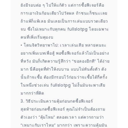
ยังมีรอบต่อ ๆ ไปให้แก้ตัว แต่การซื้อฟีเจอร์คือ
การเอาเงินก้อนเดียวไปวัดผล ถ้าชนะก็ชนะเลย
ถ้าแพ้ก็แพ้เลย มันเลยเป็นการเล่นแบบรวดเดียว
จบ ซึ่งไม่เหมาะกับทุกคน fullslotpg โดยเฉพาะ
คนที่เพิ่งเริ่มคุมงบ
• โดนจิตวิทยาพาไป: เวลาเล่นเสีย หลายคนจะ
อยากเพิ่มเบทเพื่อสู้ พอซื้อฟีเจอร์แล้วไม่เป็นอย่าง
ที่หวัง มันก็เกิดความรู้สึกว่า “ขอลองอีกที” ได้ง่าย
มาก นี่คือจุดที่ทำให้งบบาน แบบไม่ทันตั้งตัว ดัง
นั้นถ้าจะซื้อ ต้องมีกรอบไว้ก่อนว่าจะซื้อได้กี่ครั้ง
ในหนึ่งช่วงเล่น fullslotpg ไม่งั้นมันจะพาเสีย
มากกว่าที่คิด
3. วิธีประเมินความคุ้มก่อนกดซื้อฟีเจอร์
สุดท้ายก่อนกดซื้อฟีเจอร์ คุณไม่จำเป็นต้องถาม
ตัวเองว่า “คุ้มไหม” ตลอดเวลา แต่ควรถามว่า
“เหมาะกับเราไหม” มากกว่า เพราะความคุ้มมัน