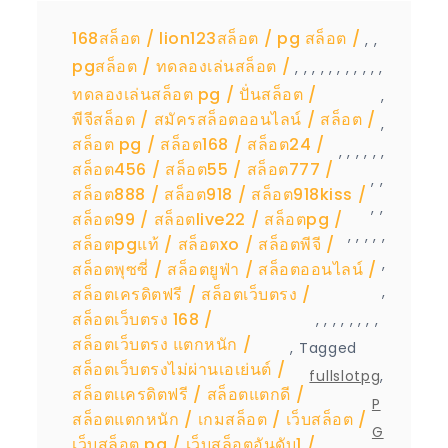
168สล็อต
lion123สล็อต
pg สล็อต
,
,
pgสล็อต
ทดลองเล่นสล็อต
,
,
,
,
,
,
,
,
,
,
,
ทดลองเล่นสล็อต pg
ปั่นสล็อต
,
พีจีสล็อต
สมัครสล็อตออนไลน์
สล็อต
,
สล็อต pg
สล็อต168
สล็อต24
,
,
,
,
,
,
สล็อต456
สล็อต55
สล็อต777
,
,
สล็อต888
สล็อต918
สล็อต918kiss
,
,
สล็อต99
สล็อตlive22
สล็อตpg
,
,
,
,
,
สล็อตpgแท้
สล็อตxo
สล็อตพีจี
,
สล็อตพุซซี่
สล็อตยูฟ่า
สล็อตออนไลน์
,
สล็อตเครดิตฟรี
สล็อตเว็บตรง
สล็อตเว็บตรง 168
,
,
,
,
,
,
,
,
สล็อตเว็บตรง แตกหนัก
,
Tagged
สล็อตเว็บตรงไม่ผ่านเอเย่นต์
fullslotpg
,
สล็อตเเครดิตฟรี
สล็อตแตกดี
P
สล็อตแตกหนัก
เกมสล็อต
เว็บสล็อต
G
เว็บสล็อต pg
เว็บสล็อตอันดับ1