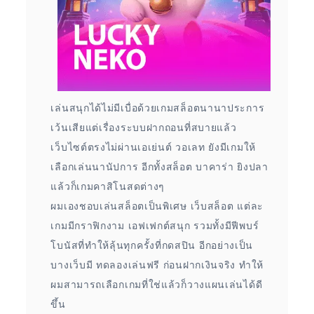
เล่นสนุกได้ไม่มีเบื่อด้วยเกมสล็อตนานาประการ
เว้นเสียแต่เรื่องระบบฝากถอนที่สบายแล้ว
เว็บไซต์ตรงไม่ผ่านเอเย่นต์ วอเลท ยังมีเกมให้
เลือกเล่นนานัปการ อีกทั้งสล็อต บาคาร่า ยิงปลา
แล้วก็เกมคาสิโนสดต่างๆ
ผมเองชอบเล่นสล็อตเป็นพิเศษ เว็บสล็อต แต่ละ
เกมมีกราฟิกงาม เอฟเฟกต์สนุก รวมทั้งมีฟีพบร์
โบนัสที่ทำให้ลุ้นทุกครั้งที่กดสปิน อีกอย่างเป็น
บางเว็บมี ทดลองเล่นฟรี ก่อนฝากเงินจริง ทำให้
ผมสามารถเลือกเกมที่ใช่แล้วก็วางแผนเล่นได้ดี
ขึ้น