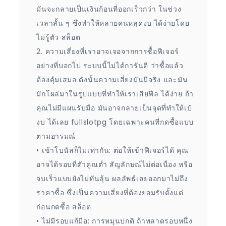
มันจะกลายเป็นเงินก้อนที่ออกเร็วกว่า ในช่วง
เวลาสั้น ๆ ซึ่งทำให้หลายคนหลุดงบ ได้ง่ายโดย
ไม่รู้ตัว สล็อต
2. ความเสี่ยงที่เราอาจเจอจากการซื้อฟีเจอร์
อย่างที่บอกไป ระบบนี้ไม่ได้การันตี ว่าซื้อแล้ว
ต้องคุ้มเสมอ ดังนั้นความเสี่ยงมันมีจริง และมัน
มักโผล่มาในรูปแบบที่ทำให้เราเสียฟีล ได้ง่าย ถ้า
คุณไม่มีแผนรับมือ มันอาจกลายเป็นจุดที่ทำให้เป๋
งบ ได้เลย fullslotpg โดยเฉพาะคนที่กดซื้อแบบ
ตามอารมณ์
• เข้าโบนัสก็ไม่เท่ากัน: ต่อให้เข้าฟีเจอร์ได้ คุณ
อาจได้รอบที่ตัวคูณต่ำ สัญลักษณ์ไม่ต่อเนื่อง หรือ
จบเร็วแบบยังไม่ทันลุ้น ผลลัพธ์เลยออกมาไม่ถึง
ราคาซื้อ ซึ่งเป็นความเสี่ยงที่ต้องยอมรับตั้งแต่
ก่อนกดซื้อ สล็อต
• ไม่มีรอบแก้มือ: การหมุนปกติ ถ้าพลาดรอบหนึ่ง