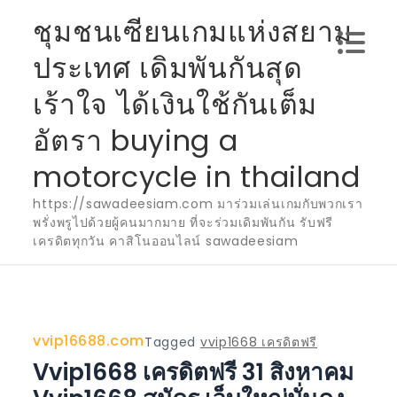
Skip
ชุมชนเซียนเกมแห่งสยาม
to
ประเทศ เดิมพันกันสุด
content
เร้าใจ ได้เงินใช้กันเต็ม
อัตรา buying a
motorcycle in thailand
https://sawadeesiam.com มาร่วมเล่นเกมกับพวกเรา
พรั่งพรูไปด้วยผู้คนมากมาย ที่จะร่วมเดิมพันกัน รับฟรี
เครดิตทุกวัน คาสิโนออนไลน์ sawadeesiam
vvip16688.com
Tagged
vvip1668 เครดิตฟรี
Vvip1668 เครดิตฟรี 31 สิงหาคม