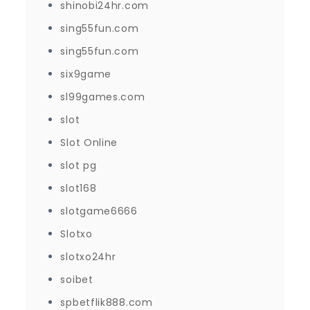
shinobi24hr.com
sing55fun.com
sing55fun.com
six9game
sl99games.com
slot
Slot Online
slot pg
slot168
slotgame6666
Slotxo
slotxo24hr
soibet
spbetflik888.com