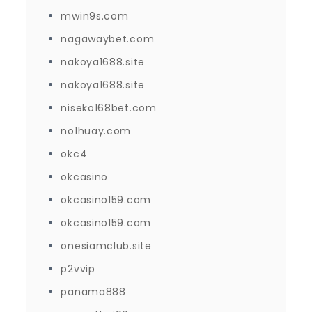
mwin9s.com
nagawaybet.com
nakoya1688.site
nakoya1688.site
niseko168bet.com
no1huay.com
okc4
okcasino
okcasino159.com
okcasino159.com
onesiamclub.site
p2vvip
panama888