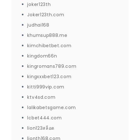
joker123th
Joker123th.com
judhai168
khumsup888.me
kimchibetbet.com
kingdom66n
kingromans789.com
kingxxxbet123.com
kitti999vip.com
ktv4sd.com
lalikabetsgame.com
lcbet444.com
lion123สล็อต
lionth168.com