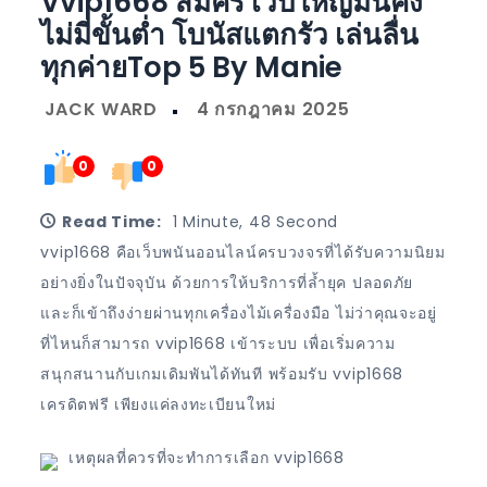
Vvip1668 สมัคร เว็บใหญ่มั่นคง
ไม่มีขั้นต่ำ โบนัสแตกรัว เล่นลื่น
ทุกค่ายTop 5 By Manie
0
0
Read Time:
1 Minute, 48 Second
vvip1668 คือเว็บพนันออนไลน์ครบวงจรที่ได้รับความนิยม
อย่างยิ่งในปัจจุบัน ด้วยการให้บริการที่ล้ำยุค ปลอดภัย
และก็เข้าถึงง่ายผ่านทุกเครื่องไม้เครื่องมือ ไม่ว่าคุณจะอยู่
ที่ไหนก็สามารถ vvip1668 เข้าระบบ เพื่อเริ่มความ
สนุกสนานกับเกมเดิมพันได้ทันที พร้อมรับ vvip1668
เครดิตฟรี เพียงแค่ลงทะเบียนใหม่
เหตุผลที่ควรที่จะทำการเลือก vvip1668