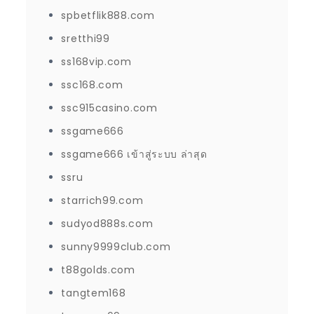
spbetflik888.com
sretthi99
ss168vip.com
ssc168.com
ssc915casino.com
ssgame666
ssgame666 เข้าสู่ระบบ ล่าสุด
ssru
starrich99.com
sudyod888s.com
sunny9999club.com
t88golds.com
tangtem168