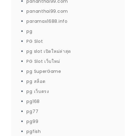
pananthai99.com
pananthai99.com
paramax1688.info
pg
PG Slot
pg slot เปิดใหม่ล่าสุด
PG Slot เว็บใหม่
pg SuperGame
pg สล็อต
pg เว็บตรง
pg168
pg77
pg99
pgfish