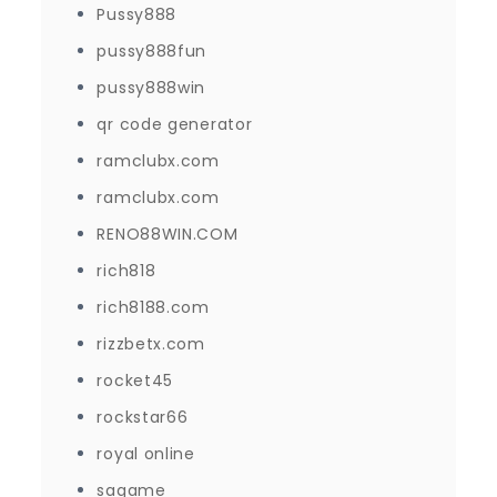
Pussy888
pussy888fun
pussy888win
qr code generator
ramclubx.com
ramclubx.com
RENO88WIN.COM
rich818
rich8188.com
rizzbetx.com
rocket45
rockstar66
royal online
sagame