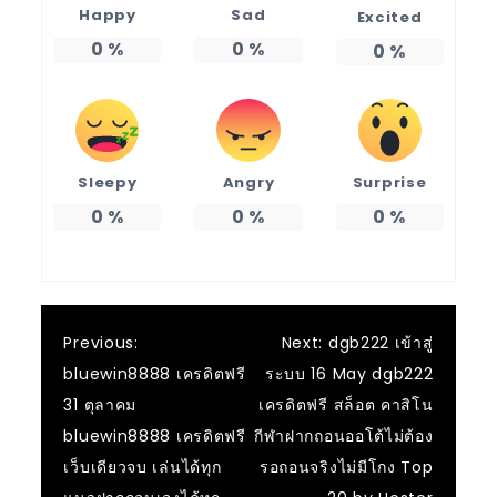
Happy
Sad
Excited
0
%
0
%
0
%
Sleepy
Angry
Surprise
0
%
0
%
0
%
แนะแนว
Previous:
Next:
dgb222 เข้าสู่
bluewin8888 เครดิตฟรี
ระบบ 16 May dgb222
เรื่อง
31 ตุลาคม
เครดิตฟรี สล็อต คาสิโน
bluewin8888 เครดิตฟรี
กีฬาฝากถอนออโต้ไม่ต้อง
เว็บเดียวจบ เล่นได้ทุก
รอถอนจริงไม่มีโกง Top