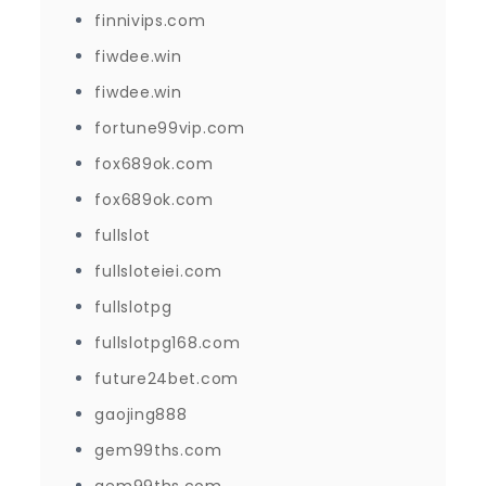
finnivips.com
fiwdee.win
fiwdee.win
fortune99vip.com
fox689ok.com
fox689ok.com
fullslot
fullsloteiei.com
fullslotpg
fullslotpg168.com
future24bet.com
gaojing888
gem99ths.com