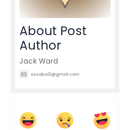
About Post
Author
Jack Ward
seoaba01@gmail.com