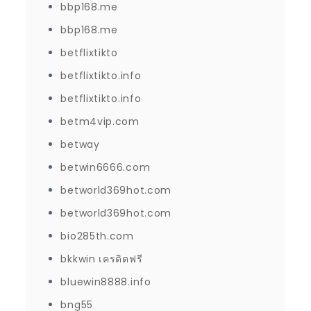
bbp168.me
bbp168.me
betflixtikto
betflixtikto.info
betflixtikto.info
betm4vip.com
betway
betwin6666.com
betworld369hot.com
betworld369hot.com
bio285th.com
bkkwin เครดิตฟรี
bluewin8888.info
bng55