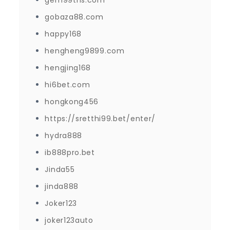
gem99ths.com
gobaza88.com
happy168
hengheng9899.com
hengjing168
hi6bet.com
hongkong456
https://sretthi99.bet/enter/
hydra888
ib888pro.bet
Jinda55
jinda888
Joker123
joker123auto