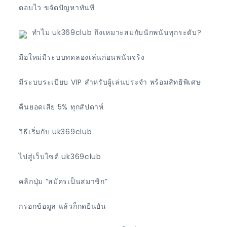
ตอบไว ขจัดปัญหาทันที
ทำไม uk369club ถึงเหมาะสมกับนักพนันทุกระดับ?
มือใหม่มีระบบทดลองเล่นก่อนพนันจริง
มีระบบระเบียบ VIP สำหรับผู้เล่นประจำ พร้อมสิทธิพิเศษ
คืนยอดเสีย 5% ทุกสัปดาห์
วิธีเริ่มกับ uk369club
ไปสู่เว็บไซต์ uk369club
คลิกปุ่ม “สมัครเป็นสมาชิก”
กรอกข้อมูล แล้วก็กดยืนยัน