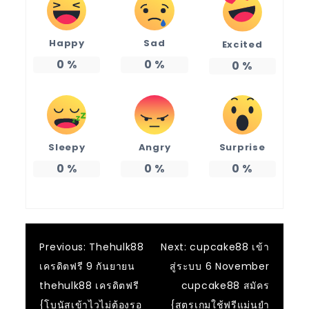
Happy
Sad
Excited
0
%
0
%
0
%
Sleepy
Angry
Surprise
0
%
0
%
0
%
แนะแนว
Previous:
Thehulk88
Next:
cupcake88 เข้า
เครดิตฟรี 9 กันยายน
สู่ระบบ 6 November
เรื่อง
thehulk88 เครดิตฟรี
cupcake88 สมัคร
{โบนัสเข้าไวไม่ต้องรอ
{สูตรเกมใช้ฟรีแม่นยำ