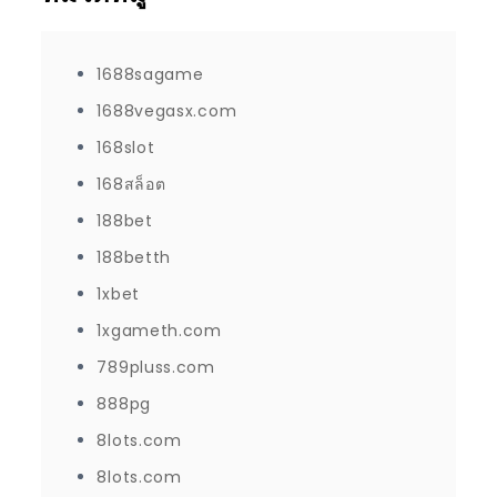
1688sagame
1688vegasx.com
168slot
168สล็อต
188bet
188betth
1xbet
1xgameth.com
789pluss.com
888pg
8lots.com
8lots.com