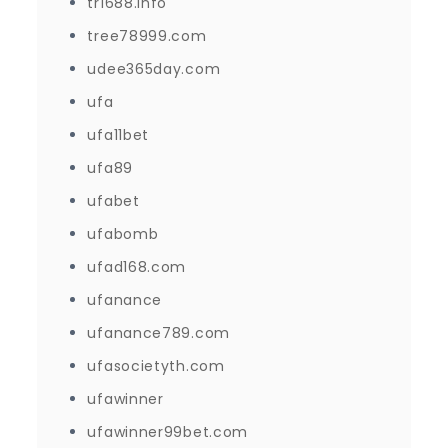
tr1688.info
tree78999.com
udee365day.com
ufa
ufa11bet
ufa89
ufabet
ufabomb
ufad168.com
ufanance
ufanance789.com
ufasocietyth.com
ufawinner
ufawinner99bet.com