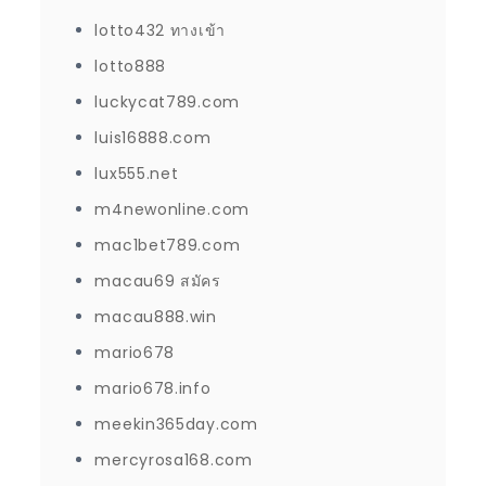
lotto432 ทางเข้า
lotto888
luckycat789.com
luis16888.com
lux555.net
m4newonline.com
mac1bet789.com
macau69 สมัคร
macau888.win
mario678
mario678.info
meekin365day.com
mercyrosa168.com