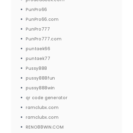
PunPro66
PunPro66.com
PunPro777
PunPro777.com
puntaek66
puntaek77
Pussy888
pussy888fun
pussy888win
qr code generator
ramclubx.com
ramclubx.com
RENO88WIN.COM