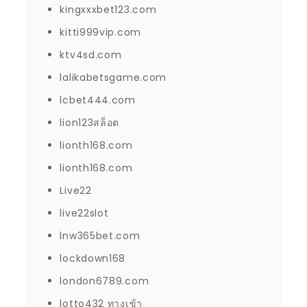
kingxxxbet123.com
kitti999vip.com
ktv4sd.com
lalikabetsgame.com
lcbet444.com
lion123สล็อต
lionth168.com
lionth168.com
Live22
live22slot
lnw365bet.com
lockdown168
london6789.com
lotto432 ทางเข้า