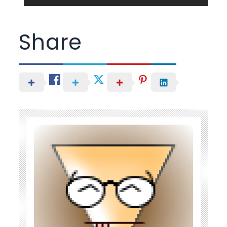
Share