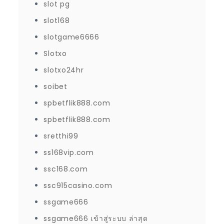
slot pg
slot168
slotgame6666
Slotxo
slotxo24hr
soibet
spbetflik888.com
spbetflik888.com
sretthi99
ss168vip.com
ssc168.com
ssc915casino.com
ssgame666
ssgame666 เข้าสู่ระบบ ล่าสุด