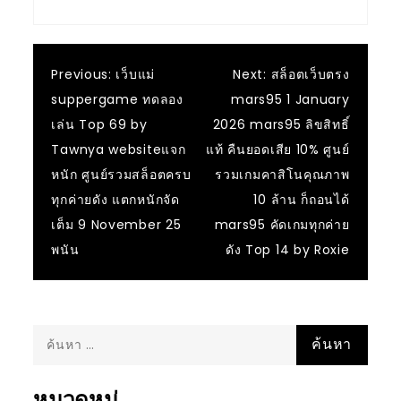
แนะแนว
Previous:
เว็บแม่
Next:
สล็อตเว็บตรง
suppergame ทดลอง
mars95 1 January
เรื่อง
เล่น Top 69 by
2026 mars95 ลิขสิทธิ์
Tawnya websiteแจก
แท้ คืนยอดเสีย 10% ศูนย์
หนัก ศูนย์รวมสล็อตครบ
รวมเกมคาสิโนคุณภาพ
ทุกค่ายดัง แตกหนักจัด
10 ล้าน ก็ถอนได้
เต็ม 9 November 25
mars95 คัดเกมทุกค่าย
พนัน
ดัง Top 14 by Roxie
ค้นหา
สำหรับ:
หมวดหมู่