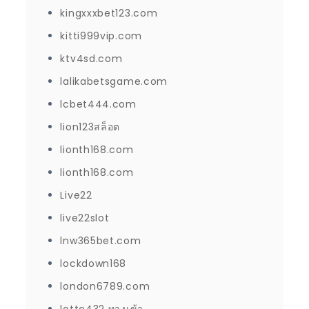
kingxxxbet123.com
kitti999vip.com
ktv4sd.com
lalikabetsgame.com
lcbet444.com
lion123สล็อต
lionth168.com
lionth168.com
Live22
live22slot
lnw365bet.com
lockdown168
london6789.com
lotto432 ทางเข้า