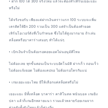
• ฝาก 100 ได้ 300 จริงไหม แล้วจะต้องทำเทิร์นเยอะแยะ
หรือไม่
ได้จริงขอรับ เพียงแค่ฝากเงินคราวแรก 100 ระบบจะเพิ่ม
เครดิตให้อีก 200 รวมเป็น 300 แต่จำเป็นต้องทำยอด
เทิร์นโอเวอร์ดังที่เว็บกำหนด ซึ่งไม่ได้สูงมากมาย ถ้าเล่น
สล็อตหรือบาคาร่าเสมอๆ ทำได้แน่ๆ
• เบิกเงินจำเป็นต้องรอคอยแอดไม่นอนุมัติไหม
ไม่ต้องเลย ทุกขั้นตอนเป็นระบบอัตโนมัติ ฝากเร็ว ถอนเร็ว
ไม่ต้องแจ้งยอด ไม่ต้องแคปจอ ไม่ต้องรอใครกันแน่
• เกมเยอะแยะไหม มีให้เลือกแค่สล็อตหรือไม่
เยอะแยะ มีทั้งสล็อต บาคาร่า คาสิโนสด พนันบอล เกมยิง
ปลา แล้วก็เกมอีกหลายแนว รวมแล้วหลายร้อยเกมจาก
ค่ายดังทั้งยังไทยแล้วก็ต่างถิ่น