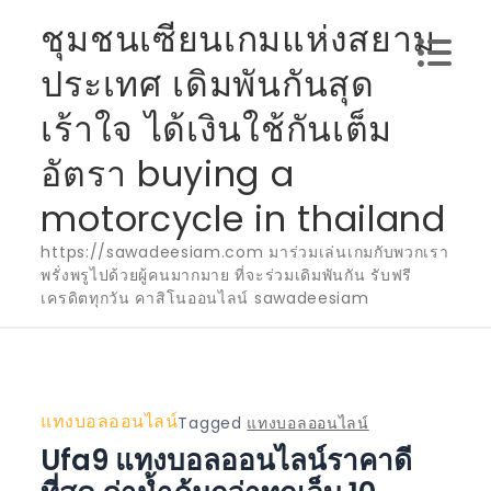
Skip
ชุมชนเซียนเกมแห่งสยาม
to
ประเทศ เดิมพันกันสุด
content
เร้าใจ ได้เงินใช้กันเต็ม
อัตรา buying a
motorcycle in thailand
https://sawadeesiam.com มาร่วมเล่นเกมกับพวกเรา
พรั่งพรูไปด้วยผู้คนมากมาย ที่จะร่วมเดิมพันกัน รับฟรี
เครดิตทุกวัน คาสิโนออนไลน์ sawadeesiam
แทงบอลออนไลน์
Tagged
แทงบอลออนไลน์
Ufa9 แทงบอลออนไลน์ราคาดี