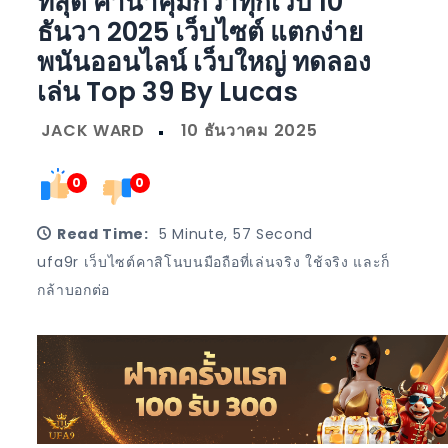
ที่สุด ค่าน้ำคุ้มกว่าทุกเว็บ 10
ธันวา 2025 เว็บไซต์ แตกง่าย
พนันออนไลน์ เว็บใหญ่ ทดลอง
เล่น Top 39 By Lucas
0
0
Read Time:
5 Minute, 57 Second
ufa9r เว็บไซต์คาสิโนบนมือถือที่เล่นจริง ใช้จริง และก็
กล้าบอกต่อ