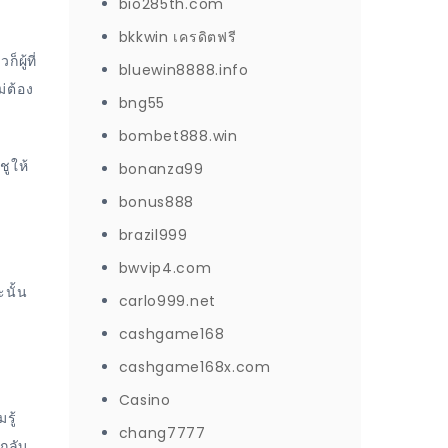
bio285th.com
bkkwin เครดิตฟรี
ผู้ที่
bluewin8888.info
่ต้อง
bng55
bombet888.win
ชูให้
bonanza99
bonus888
brazil999
bwvip4.com
นั้น
carlo999.net
cashgame168
cashgame168x.com
Casino
รู้
chang7777
้กลับ