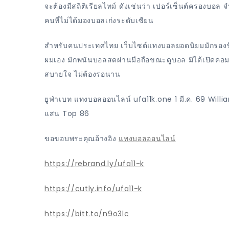
จะต้องมีสถิติเรียลไทม์ ดังเช่นว่า เปอร์เซ็นต์ครองบอ
คนที่ไม่ได้มองบอลเก่งระดับเซียน
สำหรับคนประเทศไทย เว็บไซต์แทงบอลยอดนิยมมักรองรับภา
ผมเอง มักพนันบอลสดผ่านมือถือขณะดูบอล มิได้เปิดคอมพ
สบายใจ ไม่ต้องรอนาน
ยูฟ่าเบท แทงบอลออนไลน์ ufa11k.one 1 มี.ค. 69 Willia
แสน Top 86
ขอขอบพระคุณอ้างอิง
แทงบอลออนไลน์
https://rebrand.ly/ufa11-k
https://cutly.info/ufa11-k
https://bitt.to/n9o3lc