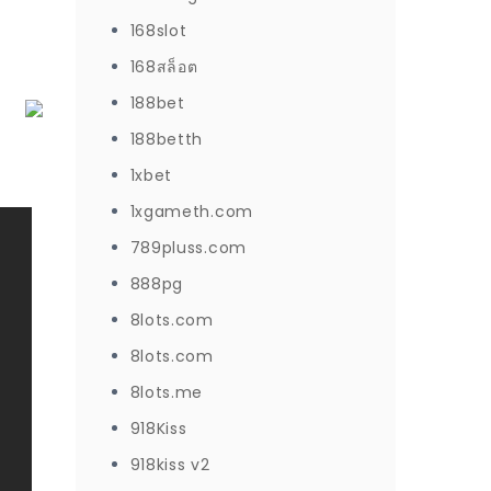
168slot
168สล็อต
188bet
188betth
1xbet
1xgameth.com
789pluss.com
888pg
8lots.com
8lots.com
8lots.me
918Kiss
918kiss v2