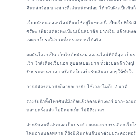
คืนหลักร้อย บางช่วงที่เล่นหนักหน่อย ได้กลับคืนเป็นพันก็
เว็บพนันบอลออนไลน์ที่ผมใช้อยู่ในขณะนี้ เป็นเว็บที่ให้
ศรีษะ เพียงแค่ลงทะเบียนเป็นสมาชิก ฝากเงิน แล้วแทง
เหตุว่าโปร่งใสรวมทั้งตรวจทานได้จริง
ผมมั่นใจว่าเป็น เว็บไซต์พนันบอลออนไลน์ที่ดีที่สุด เป็
เร็ว ใกล้เคียงเว็บนอก คู่บอลเยอะมาก ทั้งยังบอลลีกใหญ
รับประทานราคา หรือปิดใบเสร็จรับเงินแปลกๆให้ช้ำใจ
การสมัครสมาชิกก็ง่ายอย่างยิ่ง ใช้เวลาไม่ถึง 2 นาที
รองรับอีกทั้งโทรศัพท์มือถือแล้วก็คอมพิวเตอร์ ฝาก-ถอนอ
หลายครั้งแล้ว ไม่มีหมกเม็ด ไม่มีดึงเวลา
สำหรับคนที่เล่นบอลเป็นประจำ ผมมองว่าการเลือกเว็บไซต
ไหนอ่านบอลพลาด ก็ยังมีเงินกลับคืนมาช่วยประคองพอร์ต 