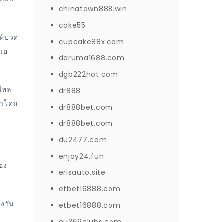
chinatown888.win
coke55
ให้ปวด
cupcake88x.com
้วย
daruma1688.com
dgb222hot.com
ลไหล
dr888
ญหาโดน
dr888bet.com
dr888bet.com
du2477.com
enjoy24.fun
เอง
erisauto.site
etbet16888.com
่งวัน
etbet16888.com
eu369clubs.com