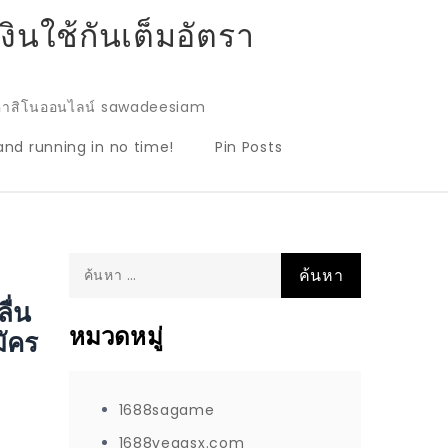
ินใช้กันเต็มอัตรา
ัน คาสิโนออนไลน์ sawadeesiam
and running in no time!
Pin Posts
ค้นหา
สำหรับ:
ื่น
หมวดหมู่
มัคร
1688sagame
1688vegasx.com