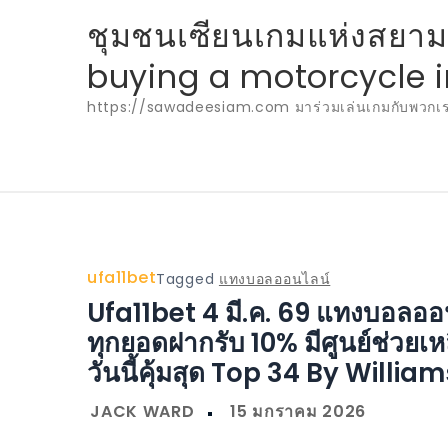
Skip
ชุมชนเซียนเกมแห่งสยามปร
to
buying a motorcycle i
content
https://sawadeesiam.com มาร่วมเล่นเกมกับพวกเรา พ
ufa11bet
Tagged
แทงบอลออนไลน์
Ufa11bet 4 มี.ค. 69 แทงบอลออนไ
ทุกยอดฝากรับ 10% มีศูนย์ช่วยเ
วันนี้คุ้มสุด Top 34 By Willi