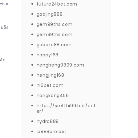
ฉพาะ
future24bet.com
gaojing888
gem99ths.com
มถึง
gem99ths.com
gobaza88.com
happy168
ลัก
hengheng9899.com
hengjing168
hi6bet.com
hongkong456
https://sretthi99.bet/ent
er/
hydra888
ib888pro.bet