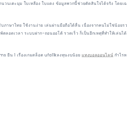
ล จำนวนเตะมุม ใบเหลือง ใบแดง ข้อมูลพวกนี้ช่วยตัดสินใจได้จริง โดยเ
ษาไทย ใช้งานง่าย เล่นผ่านมือถือได้ลื่น เนื่องจากคนไม่ใช่น้อยรว
์ตลอดเวลา ระบบฝาก-ถอนออโต้ รวดเร็ว ก็เป็นอีกเหตุที่ทำให้เล่นได้
ms ยืน 1 เรื่องเกมสล็อต ufa11kลงทุนงบน้อย
แทงบอลออนไลน์
กำไรห