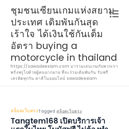
Skip
ชุมชนเซียนเกมแห่งสยาม
to
ประเทศ เดิมพันกันสุด
content
เร้าใจ ได้เงินใช้กันเต็ม
อัตรา buying a
motorcycle in thailand
https://sawadeesiam.com มาร่วมเล่นเกมกับพวกเรา
พรั่งพรูไปด้วยผู้คนมากมาย ที่จะร่วมเดิมพันกัน รับฟรี
เครดิตทุกวัน คาสิโนออนไลน์ sawadeesiam
สล็อตเว็บตรง
Tagged
สล็อตเว็บตรง
Tangtem168 เปิดบริการเจ้า