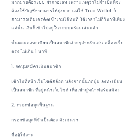
มากมายคือระบบ ฝากวอเลท เพราะเหตุว่าไม่จำเป็นที่จะ
ต้องใช้บัญชีธนาคารให้ยุ่งยาก แค่ใช้ True Wallet ก็
สามารถเติมเครดิตเข้าเกมได้ทันที ใช้เวลาไม่กี่วินาทีเพียง
แค่นั้น เงินก็เข้าไปอยู่ในระบบพร้อมเล่นแล้ว
ขั้นตอนลงทะเบียนเป็นสมาชิกง่ายๆสำหรับเล่น สล็อตเว็บ
ตรง ไม่เกิน 1 นาที
1. กดปุ่มสมัครเป็นสมาชิก
เข้าไปที่หน้าเว็บไซต์สล็อต หลังจากนั้นกดปุ่ม ลงทะเบียน
เป็นสมาชิก ที่อยู่หน้าเว็บไซต์ เพื่อเข้าสู่หน้าฟอร์มสมัคร
2. กรอกข้อมูลพื้นฐาน
กรอกข้อมูลที่จำเป็นต้อง ดังเช่นว่า
ชื่อผู้ใช้งาน