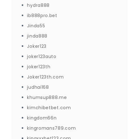
hydra888
ib888pro.bet
Jinda55
jinda888
Joker123
joker123auto
joker123th
Joker123th.com
judhai168
khumsup888.me
kimchibetbet.com
kingdom66n
kingromans789.com
kingxxxbet123.com