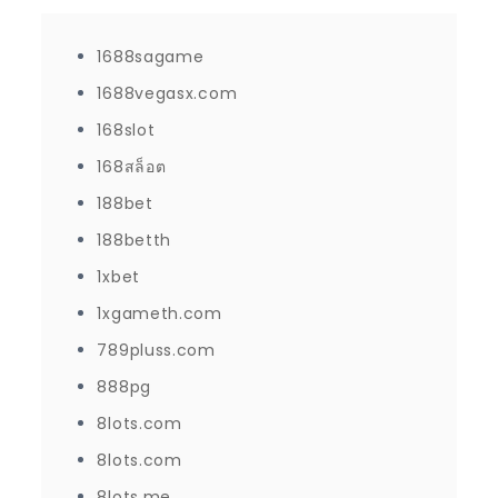
1688sagame
1688vegasx.com
168slot
168สล็อต
188bet
188betth
1xbet
1xgameth.com
789pluss.com
888pg
8lots.com
8lots.com
8lots.me