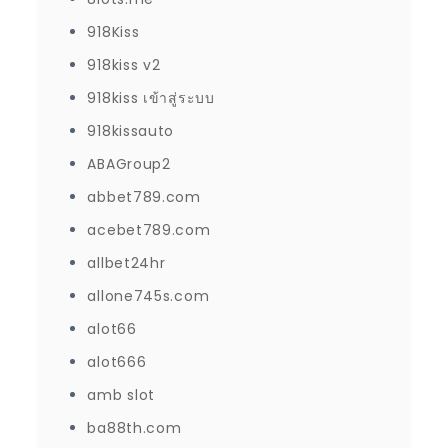
918Kiss
918kiss v2
918kiss เข้าสู่ระบบ
918kissauto
ABAGroup2
abbet789.com
acebet789.com
allbet24hr
allone745s.com
alot66
alot666
amb slot
ba88th.com