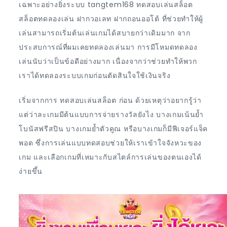
เฉพาะอย่างยิ่งระบบ tangtem168 ทดสอบเล่นสล็อต
สล็อตทดลองเล่น ฝากวอเลท ฝากถอนออโต้ ที่ช่วยทำให้ผู้
เล่นสามารถเริ่มต้นเล่นเกมได้สบายกว่าเดิมมาก จาก
ประสบการณ์ที่ผมเคยทดลองเล่นมา การมีโหมดทดลอง
เล่นนับว่าเป็นข้อดีอย่างมาก เนื่องจากว่าช่วยทำให้พวก
เราได้ทดลองระบบเกมก่อนตัดสินใจใช้เงินจริง
เริ่มจากการ ทดสอบเล่นสล็อต ก่อน ด้วยเหตุว่าอยากรู้ว่า
แต่ว่าละเกมมีต้นแบบการจ่ายรางวัลยังไง บางเกมเน้นย้ำ
โบนัสฟรีสปิน บางเกมย้ำตัวคูณ หรือบางเกมก็มีฟีเจอร์แจ็ค
พอต ซึ่งการเล่นแบบทดสอบช่วยให้เราเข้าใจจังหวะของ
เกม และเลือกเกมที่เหมาะกับสไตล์การเล่นของตนเองได้
ง่ายขึ้น