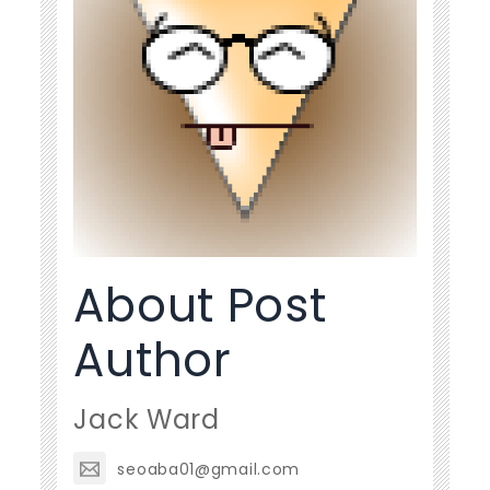
About Post
Author
Jack Ward
seoaba01@gmail.com