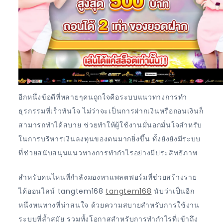
อีกหนึ่งข้อดีที่หลายๆคนถูกใจคือระบบแนวทางการทำ
ธุรกรรมที่เร็วทันใจ ไม่ว่าจะเป็นการฝากเงินหรือถอนเงินก็
สามารถทำได้สบาย ช่วยทำให้ผู้ใช้งานมั่นอกมั่นใจสำหรับ
ในการบริหารเงินลงทุนของตนมากยิ่งขึ้น ทั้งยังยังมีระบบ
ที่ช่วยสนับสนุนแนวทางการทำกำไรอย่างมีประสิทธิภาพ
สำหรับคนไหนที่กำลังมองหาแพลตฟอร์มที่ช่วยสร้างราย
ได้ออนไลน์ tangtem168
tangtem168
นับว่าเป็นอีก
หนึ่งหนทางที่น่าสนใจ ด้วยความสบายสำหรับการใช้งาน
ระบบที่ล้ำสมัย รวมทั้งโอกาสสำหรับการทำกำไรที่เข้าถึง