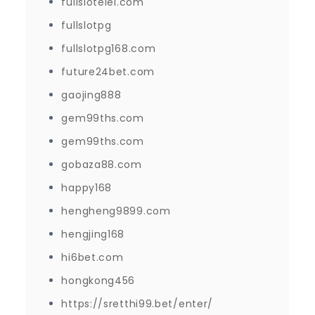
fullsloteiei.com
fullslotpg
fullslotpg168.com
future24bet.com
gaojing888
gem99ths.com
gem99ths.com
gobaza88.com
happy168
hengheng9899.com
hengjing168
hi6bet.com
hongkong456
https://sretthi99.bet/enter/