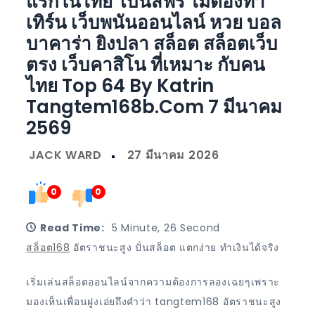
แรกในไทย โบนัสฟรี ไม่ต้องทำ
เทิร์น เว็บพนันออนไลน์ หวย บอล
บาคาร่า ยิงปลา สล็อต สล็อตเว็บ
ตรง เว็บคาสิโน ที่เหมาะ กับคน
ไทย Top 64 By Katrin
Tangtem168b.com 7 มีนาคม
2569
0
0
Read Time:
5 Minute, 26 Second
สล็อต168
อัตราชนะสูง ปั่นสล็อต แตกง่าย ทำเงินได้จริง
เริ่มเล่นสล็อตออนไลน์จากความต้องการลองเฉยๆเพราะ
มองเห็นเพื่อนฝูงเอ่ยถึงคำว่า tangtem168 อัตราชนะสูง