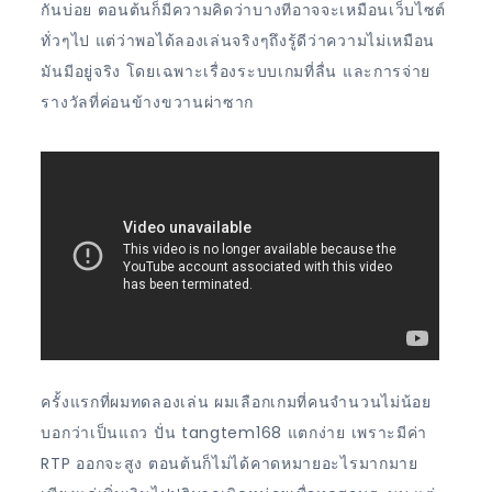
กันบ่อย ตอนต้นก็มีความคิดว่าบางทีอาจจะเหมือนเว็บไซต์
ทั่วๆไป แต่ว่าพอได้ลองเล่นจริงๆถึงรู้ดีว่าความไม่เหมือน
มันมีอยู่จริง โดยเฉพาะเรื่องระบบเกมที่ลื่น และการจ่าย
รางวัลที่ค่อนข้างขวานผ่าซาก
ครั้งแรกที่ผมทดลองเล่น ผมเลือกเกมที่คนจำนวนไม่น้อย
บอกว่าเป็นแถว ปั่น tangtem168 แตกง่าย เพราะมีค่า
RTP ออกจะสูง ตอนต้นก็ไม่ได้คาดหมายอะไรมากมาย