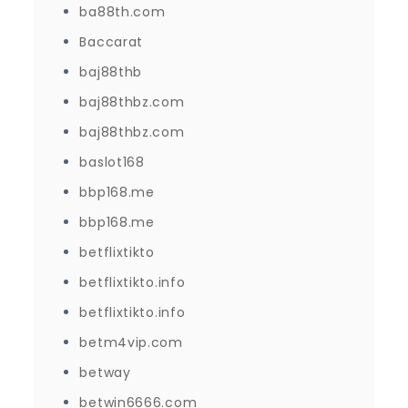
ba88th.com
Baccarat
baj88thb
baj88thbz.com
baj88thbz.com
baslot168
bbp168.me
bbp168.me
betflixtikto
betflixtikto.info
betflixtikto.info
betm4vip.com
betway
betwin6666.com