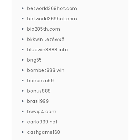
betworld369hot.com
betworld369hot.com
bio285th.com
bkkwin เครดิตฟรี
bluewin8888.info
bng55
bombet888.win
bonanza99
bonus888
brazil999
bwvip4.com
carlo999.net
cashgame168