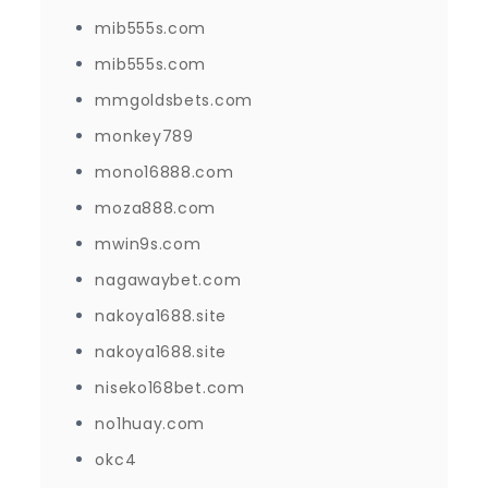
mib555s.com
mib555s.com
mmgoldsbets.com
monkey789
mono16888.com
moza888.com
mwin9s.com
nagawaybet.com
nakoya1688.site
nakoya1688.site
niseko168bet.com
no1huay.com
okc4