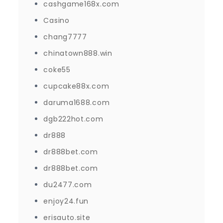
cashgame168x.com
Casino
chang7777
chinatown888.win
coke55
cupcake88x.com
daruma1688.com
dgb222hot.com
dr888
dr888bet.com
dr888bet.com
du2477.com
enjoy24.fun
erisauto.site