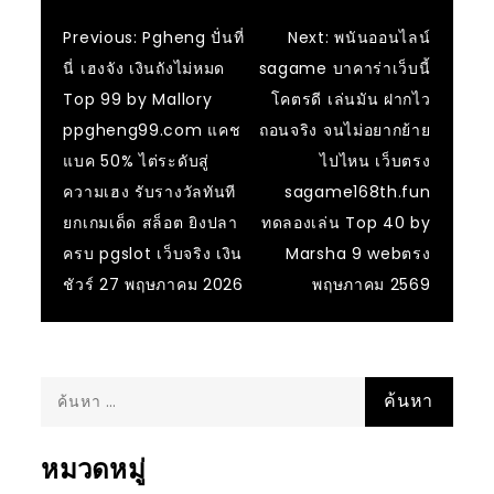
แนะแนว
Previous:
Pgheng ปั่นที่
Next:
พนันออนไลน์
นี่ เฮงจัง เงินถังไม่หมด
sagame บาคาร่าเว็บนี้
เรื่อง
Top 99 by Mallory
โคตรดี เล่นมัน ฝากไว
ppgheng99.com แคช
ถอนจริง จนไม่อยากย้าย
แบค 50% ไต่ระดับสู่
ไปไหน เว็บตรง
ความเฮง รับรางวัลทันที
sagame168th.fun
ยกเกมเด็ด สล็อต ยิงปลา
ทดลองเล่น Top 40 by
ครบ pgslot เว็บจริง เงิน
Marsha 9 webตรง
ชัวร์ 27 พฤษภาคม 2026
พฤษภาคม 2569
ค้นหา
สำหรับ:
หมวดหมู่