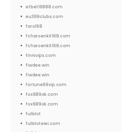
etbet16888.com
eu369clubs.com
faro168
fcharoenkit168.com
fcharoenkit168.com
finnivips.com
fiwdee.win
fiwdee.win
fortune99vip.com
fox689ok.com
fox689ok.com
fullslot
fullsloteiei.com