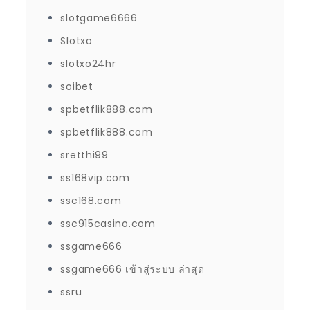
slotgame6666
Slotxo
slotxo24hr
soibet
spbetflik888.com
spbetflik888.com
sretthi99
ss168vip.com
ssc168.com
ssc915casino.com
ssgame666
ssgame666 เข้าสู่ระบบ ล่าสุด
ssru