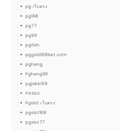
pg เว็บตรง
pg168
pg77
pg99
pgfish
pggold168bet.com
pgheng
Pgheng99
pgjoker69
PGSlot
Pgslot เว็บตรง
pgslot168
pgslot77