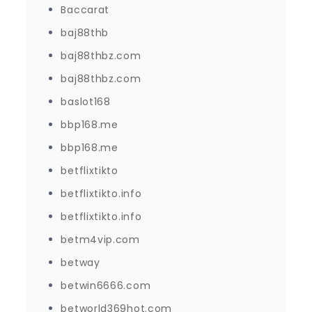
Baccarat
baj88thb
baj88thbz.com
baj88thbz.com
baslot168
bbp168.me
bbp168.me
betflixtikto
betflixtikto.info
betflixtikto.info
betm4vip.com
betway
betwin6666.com
betworld369hot.com