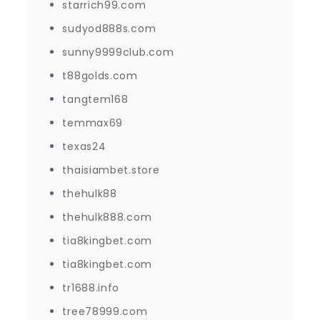
starrich99.com
sudyod888s.com
sunny9999club.com
t88golds.com
tangtem168
temmax69
texas24
thaisiambet.store
thehulk88
thehulk888.com
tia8kingbet.com
tia8kingbet.com
tr1688.info
tree78999.com