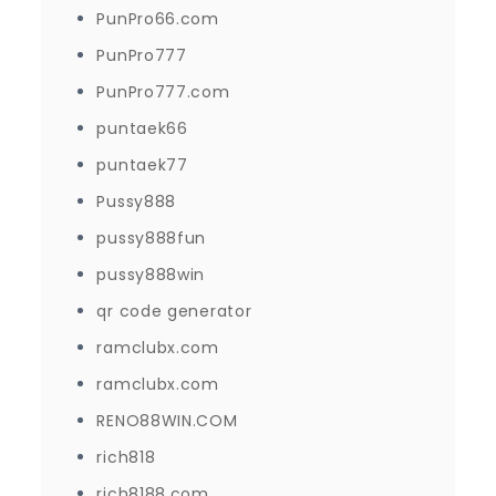
PunPro66.com
PunPro777
PunPro777.com
puntaek66
puntaek77
Pussy888
pussy888fun
pussy888win
qr code generator
ramclubx.com
ramclubx.com
RENO88WIN.COM
rich818
rich8188.com