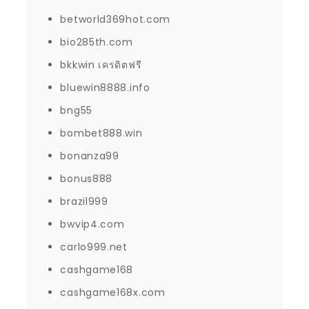
betworld369hot.com
bio285th.com
bkkwin เครดิตฟรี
bluewin8888.info
bng55
bombet888.win
bonanza99
bonus888
brazil999
bwvip4.com
carlo999.net
cashgame168
cashgame168x.com