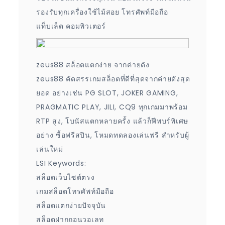
รองรับทุกเครื่องใช้ไม้สอย โทรศัพท์มือถือ
แท็บเล็ต คอมพิวเตอร์
zeus88 สล็อตแตกง่าย จากค่ายดัง
zeus88 คัดสรรเกมสล็อตที่ดีที่สุดจากค่ายดังสุด
ยอด อย่างเช่น PG SLOT, JOKER GAMING,
PRAGMATIC PLAY, JILI, CQ9 ทุกเกมมาพร้อม
RTP สูง, โบนัสแตกหลายครั้ง แล้วก็ฟีพบร์พิเศษ
อย่าง ซื้อฟรีสปิน, โหมดทดลองเล่นฟรี สำหรับผู้
เล่นใหม่
LSI Keywords:
สล็อตเว็บไซต์ตรง
เกมสล็อตโทรศัพท์มือถือ
สล็อตแตกง่ายปัจจุบัน
สล็อตฝากถอนวอเลท