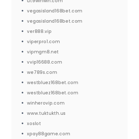
ut9winwin.com
vegasisland168bet.com
vegasisland168bet.com
ver888.vip
viperpro1.com
vipmgm8.net
vvip16688.com
we789s.com
westbluez168bet.com
westbluez168bet.com
winherovip.com
www.tuktukth.us
xoslot
xpay88game.com