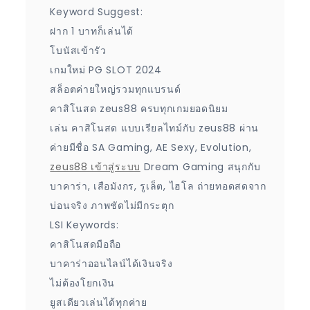
Keyword Suggest:
ฝาก 1 บาทก็เล่นได้
โบนัสเข้ารัว
เกมใหม่ PG SLOT 2024
สล็อตค่ายใหญ่รวมทุกแบรนด์
คาสิโนสด zeus88 ครบทุกเกมยอดนิยม
เล่น คาสิโนสด แบบเรียลไทม์กับ zeus88 ผ่าน
ค่ายมีชื่อ SA Gaming, AE Sexy, Evolution,
zeus88 เข้าสู่ระบบ
Dream Gaming สนุกกับ
บาคาร่า, เสือมังกร, รูเล็ต, ไฮโล ถ่ายทอดสดจาก
บ่อนจริง ภาพชัดไม่มีกระตุก
LSI Keywords:
คาสิโนสดมือถือ
บาคาร่าออนไลน์ได้เงินจริง
ไม่ต้องโยกเงิน
ยูสเดียวเล่นได้ทุกค่าย