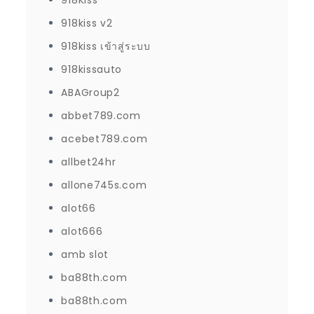
918Kiss
918kiss v2
918kiss เข้าสู่ระบบ
918kissauto
ABAGroup2
abbet789.com
acebet789.com
allbet24hr
allone745s.com
alot66
alot666
amb slot
ba88th.com
ba88th.com