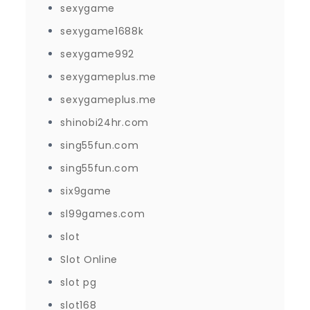
sexygame
sexygame1688k
sexygame992
sexygameplus.me
sexygameplus.me
shinobi24hr.com
sing55fun.com
sing55fun.com
six9game
sl99games.com
slot
Slot Online
slot pg
slot168