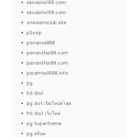
okcasino159.com
okcasino159.com
onesiamclub.site
p2vvip
panama888
pananthai99.com
pananthai99.com
paramax1688.info
pg
PG Slot
pg slot เปิดใหม่ล่าสุด
PG Slot เว็บใหม่
pg SuperGame
pg สล็อต