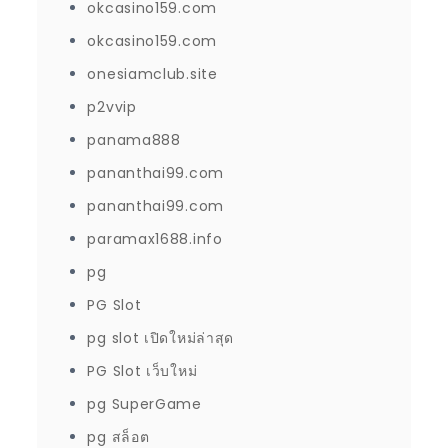
okcasino159.com
okcasino159.com
onesiamclub.site
p2vvip
panama888
pananthai99.com
pananthai99.com
paramax1688.info
pg
PG Slot
pg slot เปิดใหม่ล่าสุด
PG Slot เว็บใหม่
pg SuperGame
pg สล็อต