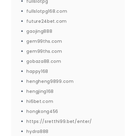
fullslotpg
fullslotpg168.com
future24bet.com
gaojing888
gem99ths.com
gem99ths.com
gobaza88.com
happy168
hengheng9899.com
hengjing168
hi6bet.com
hongkong456
https://sretthi99.bet/enter/
hydra888