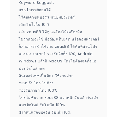
Keyword Suggest:
ฝาก 1 บาทก็ถอนได้
ไร้คุณค่าขนบธรรมเนียมประเพณี
เบิกเงินไวใน 10 วิ
เล่น zeus88 ได้ทุกเครื่องไม้เครื่องมือ
ไม่ว่าคุณจะใช้ มือถือ, แท็บเล็ต หรือคอมพิวเตอร์
ก็สามารถเข้าใช้งาน zeus88 ได้ทันทีผ่านโปร
แกรมเบราเซอร์ รองรับอีกทั้ง iOS, Android,
Windows แล้วก็ MacOS โดยไม่ต้องจัดตั้งแอ
ปอะไรก็แล้วแต่
อินเทอร์เฟซเป็นมิตร ใช้งานง่าย
ระบบลื่นไหล ไม่ค้าง
รองรับภาษาไทย 100%
โปรโมชั่นจาก zeus88 แจกหนักวันแล้ววันเล่า
สมาชิกใหม่ รับโบนัส 100%
ฝากหนแรกของวัน รับเพิ่ม 10%