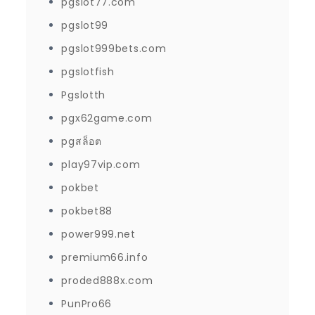
pgslot77.com
pgslot99
pgslot999bets.com
pgslotfish
Pgslotth
pgx62game.com
pgสล็อต
play97vip.com
pokbet
pokbet88
power999.net
premium66.info
proded888x.com
PunPro66