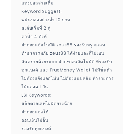
แทงบอลจ่ายเต็ม
Keyword Suggest:
พนันบอลอย่างต่ำ 10 บาท
สเต็ปเริ่มที่ 2 คู่
ค่าน้ำ 4 ตังค์
ฝากถอนอัตโนมัติ zeus88 รองรับทรูวอเลท
ทำธุรกรรมกับ zeus88 ได้ง่ายและก็ไม่เป็น
อันตรายด้วยระบบ ฝาก-ถอนอัตโนมัติ ที่รองรับ
ทุกแบงค์ และ TrueMoney Wallet ไม่มีขั้นต่ำ
ไม่ต้องแจ้งแอดไม่น ไม่ต้องแนบสลิป ทำรายการ
ได้ตลอด 1 วัน
LSI Keywords:
สล็อตวอเลทไม่มีอย่างน้อย
ฝากถอนออโต้
ถอนเงินไม่อั้น
รองรับทุกแบงค์