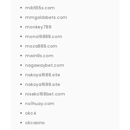
mib555s.com
mmgoldsbets.com
monkey789
mono16888.com
moza888.com
mwin9s.com
nagawaybet.com
nakoya1688.site
nakoya1688.site
niseko168bet.com
no1huay.com
okc4
okcasino